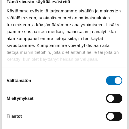
Tämä sivusto käyttää evästeitä
Materiaali
PVDF V0, UL 94 mukaan
Käytämme evästeitä tarjoamamme sisällön ja mainosten
Kierre
PG
räätälöimiseen, sosiaalisen median ominaisuuksien
Ulkokierre Ag
PG 42
tukemiseen ja kävijämäärämme analysoimiseen. Lisäksi
Normen
RoHS
jaamme sosiaalisen median, mainosalan ja analytiikka-
alan kumppaneillemme tietoja siitä, miten käytät
Min [C]
-35
sivustoamme. Kumppanimme voivat yhdistää näitä
Max [C]
150
tietoja muihin tietoihin, joita olet antanut heille tai joita on
kerätty, kun olet käyttänyt heidän palvelujaan.
Käyttölämpötila
'-35°C to +150°C
IP 68 – 10 bar;IP 69 K with
Kotelointiluokka
Suostumuksen
additional o-ring
Välttämätön
valinta
Avaimenkuva 1
60
[Mm]
Mieltymykset
Setrifikaatti Logot
DNV-GL;UL;CSA;NEMA;cUL
Halkasija Min.[Mm]
32
Tilastot
Kaapelille Mm
32 - 38 mm
Halkaisija Max.