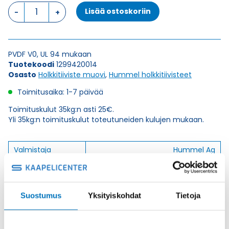
HSK-
Lisää ostoskoriin
K-
PVDF
42
HOLKKITIIVISTE
PVDF V0, UL 94 mukaan
määrä
Tuotekoodi
1299420014
Osasto
Holkkitiiviste muovi
,
Hummel holkkitiivisteet
Toimitusaika: 1-7 päivää
Toimituskulut 35kg:n asti 25€.
Yli 35kg:n toimituskulut toteutuneiden kulujen mukaan.
Valmistaja
Hummel Ag
Korkeus H
49
Kierteen Pituus Gl
13
Suostumus
Yksityiskohdat
Tietoja
Tuotenimi/Malli
HSK-K-PVDF
Etim 7
EC000441