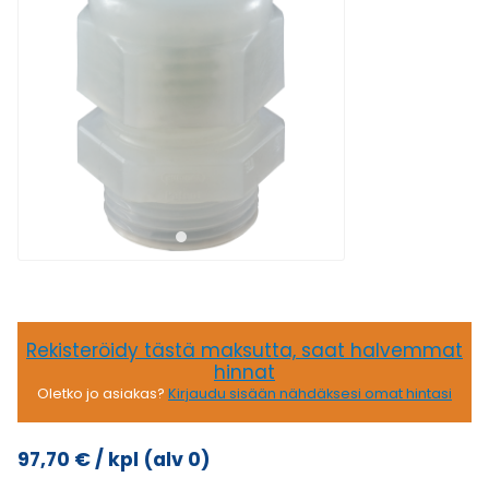
Rekisteröidy tästä maksutta, saat halvemmat
hinnat
Oletko jo asiakas?
Kirjaudu sisään nähdäksesi omat hintasi
97,70
€
/ kpl
(alv 0)