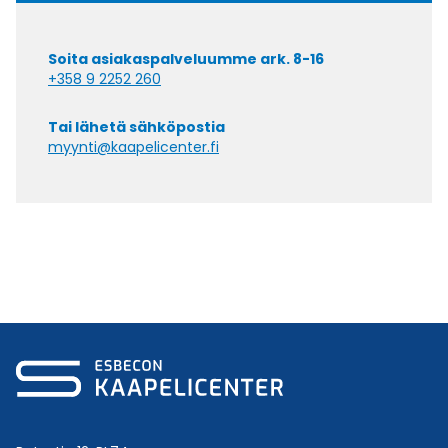
Soita asiakaspalveluumme ark. 8-16
+358 9 2252 260
Tai lähetä sähköpostia
myynti@kaapelicenter.fi