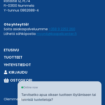
Ratastie 12, PL74
FI-03100 Nummela
Y-tunnus 0862688-4
Ota yhteyttä!
Soita asiakaspalveluumme
+358 9 2252 260
Lähetä sähköpostia
myynti@kaapelicenter.fi
ETUSIVU
TUOTTEET
YHTEYSTIEDOT
KIRJAUDU
OSTOSKORI
Online now
Tarvitsetko apua oikean tuotteen löytämiseen tai
Olemme osa
Esbeconia
.
teknisiä tuotetietoja?