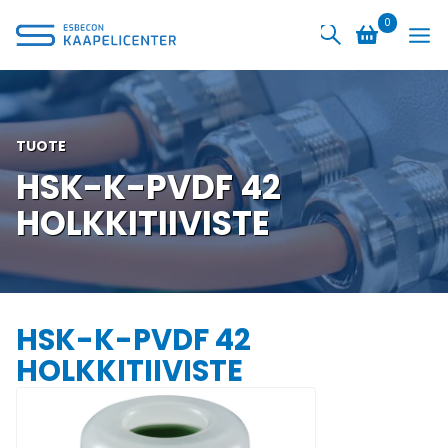
Siirry
0
sisältöön
TUOTE
HSK-K-PVDF 42
HOLKKITIIVISTE
HSK-K-PVDF 42
HOLKKITIIVISTE