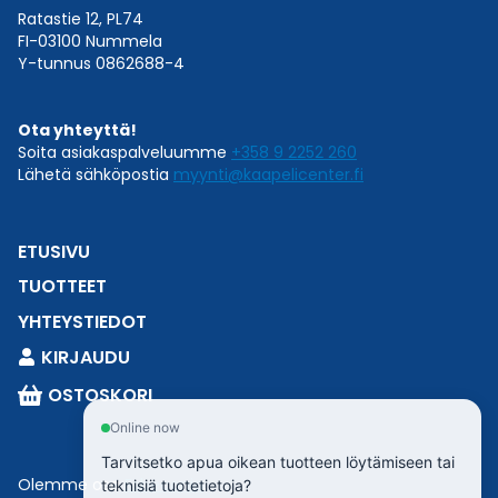
Ratastie 12, PL74
FI-03100 Nummela
Y-tunnus 0862688-4
Ota yhteyttä!
Soita asiakaspalveluumme
+358 9 2252 260
Lähetä sähköpostia
myynti@kaapelicenter.fi
ETUSIVU
TUOTTEET
YHTEYSTIEDOT
KIRJAUDU
OSTOSKORI
Online now
Tarvitsetko apua oikean tuotteen löytämiseen tai
Olemme osa
Esbeconia
.
teknisiä tuotetietoja?