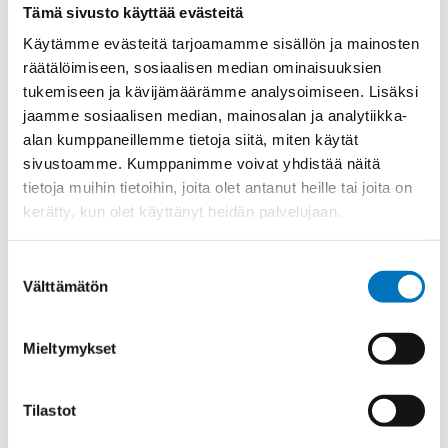
Tämä sivusto käyttää evästeitä
Materiaali
Niklattu messinki
Käytämme evästeitä tarjoamamme sisällön ja mainosten
Kierre
Metr.-pitkä
räätälöimiseen, sosiaalisen median ominaisuuksien
tukemiseen ja kävijämäärämme analysoimiseen. Lisäksi
Ulkokierre Ag
M 16 x 1,5
jaamme sosiaalisen median, mainosalan ja analytiikka-
Normen
RoHS;M
alan kumppaneillemme tietoja siitä, miten käytät
Min [C]
-20
sivustoamme. Kumppanimme voivat yhdistää näitä
tietoja muihin tietoihin, joita olet antanut heille tai joita on
Max [C]
95
kerätty, kun olet käyttänyt heidän palvelujaan.
Käyttölämpötila
'-20°C to +95°C
O-Rengas
NBR
Suostumuksen
Välttämätön
valinta
Kotelointiluokka
IP 68 – 10 bar;IP 69 K
Avaimenkuva 1 [Mm]
20
Mieltymykset
Ex-suojaus Taso
II 1D Ex ta IIIC Da;II 2G Ex eb IIC Gb
CE;IECEx;EAC;ATEX;DNV-
Setrifikaatti Logot
Tilastot
GL;INMETRO
Halkasija Min.[Mm]
5