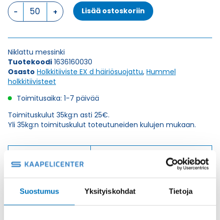
HSK-
Lisää ostoskoriin
M-
EMC-
D-
Ex
Niklattu messinki
M
Tuotekoodi
1636160030
16
Osasto
Holkkitiiviste EX d häiriösuojattu
,
Hummel
x
holkkitiivisteet
1,5
HOLKKITIIVISTE
Toimitusaika: 1-7 päivää
määrä
Toimituskulut 35kg:n asti 25€.
Yli 35kg:n toimituskulut toteutuneiden kulujen mukaan.
Valmistaja
Hummel Ag
Korkeus H
29
Kierteen Pituus Gl
10
Suostumus
Yksityiskohdat
Tietoja
Tuotenimi/Malli
HSK-M-EMC-D-Ex
Etim 7
EC000441