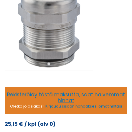
Rekisteröidy tästä maksutta, saat halvemmat
hinnat
Oletko jo asiakas?
Kirjaudu sisään nähdäksesi omat hintasi
25,15
€
/ kpl
(alv 0)