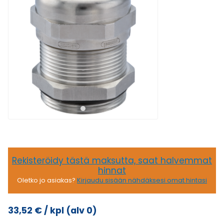
Rekisteröidy tästä maksutta, saat halvemmat
hinnat
Oletko jo asiakas?
Kirjaudu sisään nähdäksesi omat hintasi
33,52
€
/ kpl
(alv 0)