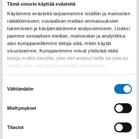
Tämä sivusto käyttää evästeitä
Materiaali
Niklattu messinki
Käytämme evästeitä tarjoamamme sisällön ja mainosten
Kierre
Metr.
räätälöimiseen, sosiaalisen median ominaisuuksien
tukemiseen ja kävijämäärämme analysoimiseen. Lisäksi
Ulkokierre Ag
M 25 x 1,5
jaamme sosiaalisen median, mainosalan ja analytiikka-
Normen
RoHS;M
alan kumppaneillemme tietoja siitä, miten käytät
Min [C]
-20
sivustoamme. Kumppanimme voivat yhdistää näitä
tietoja muihin tietoihin, joita olet antanut heille tai joita on
Max [C]
95
kerätty, kun olet käyttänyt heidän palvelujaan.
Käyttölämpötila
'-20°C to +95°C
O-Rengas
NBR
Suostumuksen
Välttämätön
valinta
Kotelointiluokka
IP 68 – 10 bar;IP 69 K
Avaimenkuva 1 [Mm]
30
Mieltymykset
Ex-suojaus Taso
II 1D Ex ta IIIC Da;II 2G Ex eb IIC Gb
CE;IECEx;EAC;ATEX;DNV-
Setrifikaatti Logot
Tilastot
GL;INMETRO
Halkasija Min.[Mm]
13