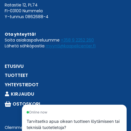
Ratastie 12, PL74
FI-03100 Nummela
Y-tunnus 0862688-4
Ota yhteyttä!
Soita asiakaspalveluumme
+358 9 2252 260
Lähetä sähköpostia
myynti@kaapelicenter.fi
ETUSIVU
TUOTTEET
YHTEYSTIEDOT
KIRJAUDU
OSTOSKORI
Online now
Tarvitsetko apua oikean tuotteen löytämiseen tai
Olemme osa
Esbeconia
.
teknisiä tuotetietoja?