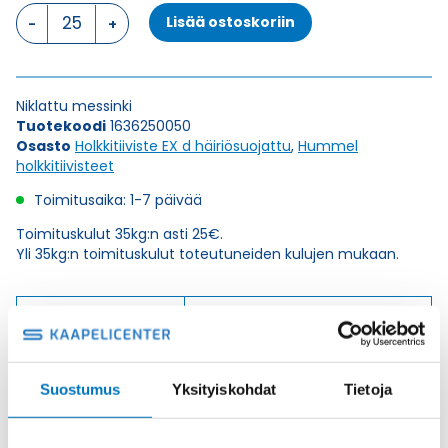
HSK-
Lisää ostoskoriin
M-
EMC-
D-
Ex
Niklattu messinki
M
Tuotekoodi
1636250050
25
Osasto
Holkkitiiviste EX d häiriösuojattu
,
Hummel
x
holkkitiivisteet
1,5
HOLKKITIIVISTE
Toimitusaika: 1-7 päivää
määrä
Toimituskulut 35kg:n asti 25€.
Yli 35kg:n toimituskulut toteutuneiden kulujen mukaan.
Valmistaja
Hummel Ag
Korkeus H
38
Kierteen Pituus Gl
7
Suostumus
Yksityiskohdat
Tietoja
Tuotenimi/Malli
HSK-M-EMC-D-Ex
Etim 7
EC000441