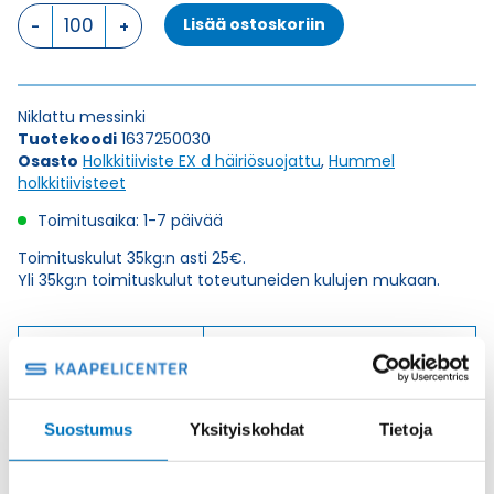
HSK-
Lisää ostoskoriin
M-
EMC-
D-
Ex
Niklattu messinki
M
Tuotekoodi
1637250030
25
Osasto
Holkkitiiviste EX d häiriösuojattu
,
Hummel
x
holkkitiivisteet
1,5
HOLKKITIIVISTE
Toimitusaika: 1-7 päivää
määrä
Toimituskulut 35kg:n asti 25€.
Yli 35kg:n toimituskulut toteutuneiden kulujen mukaan.
Valmistaja
Hummel Ag
Korkeus H
38
Kierteen Pituus Gl
12
Suostumus
Yksityiskohdat
Tietoja
Tuotenimi/Malli
HSK-M-EMC-D-Ex
Etim 7
EC000441