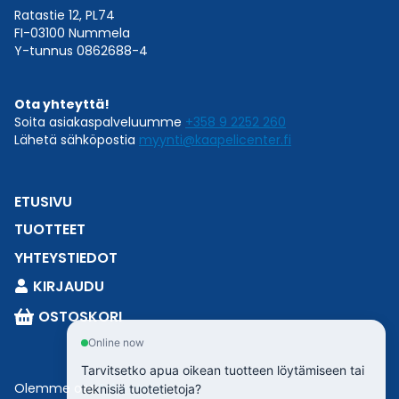
Ratastie 12, PL74
FI-03100 Nummela
Y-tunnus 0862688-4
Ota yhteyttä!
Soita asiakaspalveluumme
+358 9 2252 260
Lähetä sähköpostia
myynti@kaapelicenter.fi
ETUSIVU
TUOTTEET
YHTEYSTIEDOT
KIRJAUDU
OSTOSKORI
Online now
Tarvitsetko apua oikean tuotteen löytämiseen tai
Olemme osa
Esbeconia
.
teknisiä tuotetietoja?