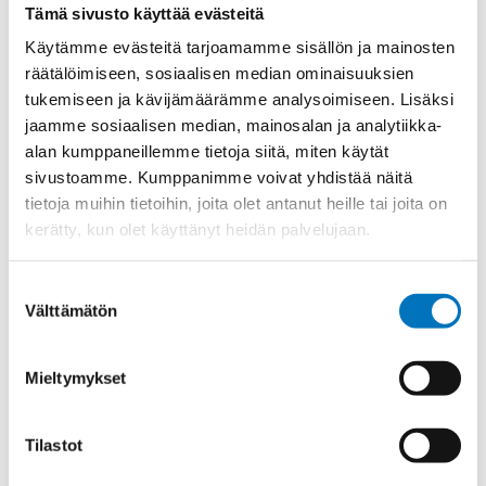
Tämä sivusto käyttää evästeitä
Materiaali
Niklattu messinki
Käytämme evästeitä tarjoamamme sisällön ja mainosten
Kierre
Metr.-pitkä
räätälöimiseen, sosiaalisen median ominaisuuksien
tukemiseen ja kävijämäärämme analysoimiseen. Lisäksi
Ulkokierre Ag
M 25 x 1,5
jaamme sosiaalisen median, mainosalan ja analytiikka-
Normen
RoHS;M
alan kumppaneillemme tietoja siitä, miten käytät
Min [C]
-60
sivustoamme. Kumppanimme voivat yhdistää näitä
tietoja muihin tietoihin, joita olet antanut heille tai joita on
Max [C]
95
kerätty, kun olet käyttänyt heidän palvelujaan.
Käyttölämpötila
'-60°C to +95°C
O-Rengas
NBR
Suostumuksen
Välttämätön
valinta
Kotelointiluokka
IP 68 – 10 bar;IP 69 K
Avaimenkuva 1 [Mm]
30
Mieltymykset
Ex-suojaus Taso
II 1D Ex ta IIIC Da;II 2G Ex eb IIC Gb
CE;IECEx;EAC;ATEX;DNV-
Setrifikaatti Logot
Tilastot
GL;INMETRO
Halkasija Min.[Mm]
13