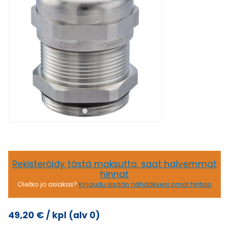
Rekisteröidy tästä maksutta, saat halvemmat
hinnat
Oletko jo asiakas?
Kirjaudu sisään nähdäksesi omat hintasi
49,20
€
/ kpl
(alv 0)