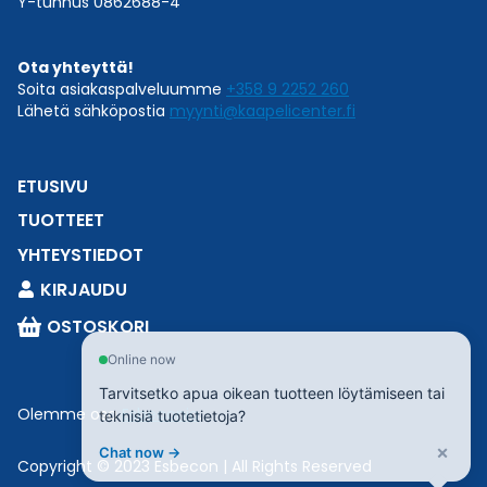
Y-tunnus 0862688-4
Ota yhteyttä!
Soita asiakaspalveluumme
+358 9 2252 260
Lähetä sähköpostia
myynti@kaapelicenter.fi
ETUSIVU
TUOTTEET
YHTEYSTIEDOT
KIRJAUDU
OSTOSKORI
Online now
Tarvitsetko apua oikean tuotteen löytämiseen tai
Olemme osa
Esbeconia
.
teknisiä tuotetietoja?
×
Chat now →
Copyright © 2023 Esbecon | All Rights Reserved