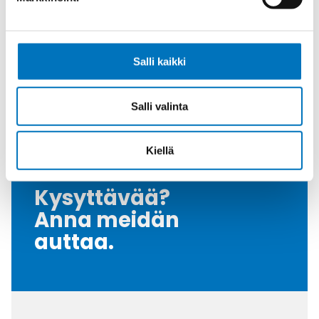
Halkaisija Max. [Mm]
32
Tiiviste
NBR
Kiristysmomentti
25
Salli kaikki
[Nm]
Vedonpoisto-osa
Metallized polyamide
Salli valinta
Myyntierä
10
Kiellä
Kysyttävää?
Anna meidän
auttaa.