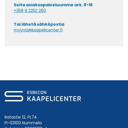
Soita asiakaspalveluumme ark. 8-16
+358 9 2252 260
Tai lähetä sähköpostia
myynti@kaapelicenter.fi
Ratastie 12, PL74
FI-03100 Nummela