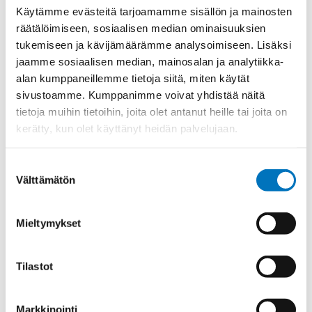
Kierre
Metr.-pitkä
Käytämme evästeitä tarjoamamme sisällön ja mainosten
Ulkokierre Ag
M 40 x 1,5
räätälöimiseen, sosiaalisen median ominaisuuksien
tukemiseen ja kävijämäärämme analysoimiseen. Lisäksi
Normen
RoHS;M
jaamme sosiaalisen median, mainosalan ja analytiikka-
Min [C]
-20
alan kumppaneillemme tietoja siitä, miten käytät
sivustoamme. Kumppanimme voivat yhdistää näitä
Max [C]
95
tietoja muihin tietoihin, joita olet antanut heille tai joita on
Käyttölämpötila
'-20°C to +95°C
kerätty, kun olet käyttänyt heidän palvelujaan.
O-Rengas
NBR
Kotelointiluokka
IP 68 – 10 bar;IP 69 K
Suostumuksen
Välttämätön
valinta
Avaimenkuva 1 [Mm]
50
Ex-suojaus Taso
II 1D Ex ta IIIC Da;II 2G Ex eb IIC Gb
Mieltymykset
CE;IECEx;EAC;ATEX;DNV-
Setrifikaatti Logot
GL;INMETRO
Tilastot
Halkasija Min.[Mm]
24
Kaapelille Mm
24 - 32 mm
Markkinointi