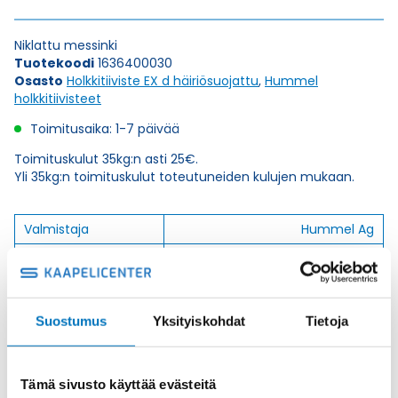
Niklattu messinki
Tuotekoodi
1636400030
Osasto
Holkkitiiviste EX d häiriösuojattu
,
Hummel
holkkitiivisteet
Toimitusaika: 1-7 päivää
Toimituskulut 35kg:n asti 25€.
Yli 35kg:n toimituskulut toteutuneiden kulujen mukaan.
Valmistaja
Hummel Ag
Korkeus H
51
Kierteen Pituus Gl
15
Tuotenimi/Malli
HSK-M-EMC-D-Ex
Suostumus
Yksityiskohdat
Tietoja
Etim 7
EC000441
Materiaali
Niklattu messinki
Tämä sivusto käyttää evästeitä