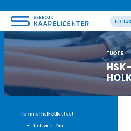
Siirry
sisältöön
TUOTE
HSK-
HOLK
Hummel holkkitiivisteet
Holkkitiiviste Din