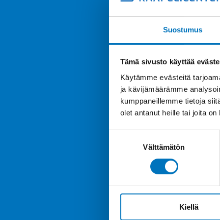
Suostumus
Tämä sivusto käyttää eväste
Käytämme evästeitä tarjoama
ja kävijämäärämme analysoim
kumppaneillemme tietoja siitä
olet antanut heille tai joita o
Suostumuksen
Välttämätön
valinta
Kiellä