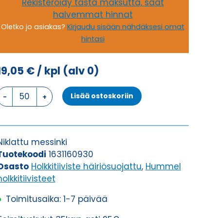
Rekisteröidy tästä maksutta, saat
halvemmat hinnat
Oletko jo asiakas?
Kirjaudu sisään nähdäksesi omat
hintasi
19,05
€
/ kpl
(alv 0)
HSK-
Lisää ostoskoriin
M-
EMC-
D
M
Niklattu messinki
16
Tuotekoodi
1631160930
x
Osasto
Holkkitiiviste häiriösuojattu
,
Hummel
1,5
holkkitiivisteet
HOLKKITIIVISTE
Toimitusaika: 1-7 päivää
määrä