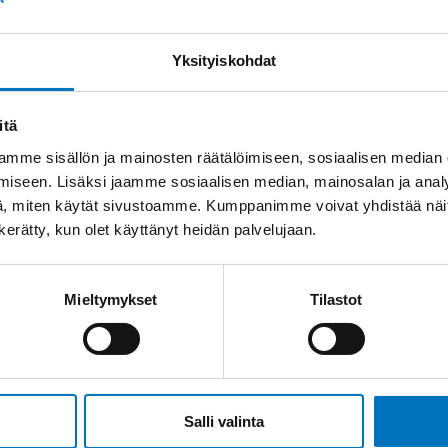
Yksityiskohdat
itä
mme sisällön ja mainosten räätälöimiseen, sosiaalisen median
iseen. Lisäksi jaamme sosiaalisen median, mainosalan ja analy
, miten käytät sivustoamme. Kumppanimme voivat yhdistää näitä t
n kerätty, kun olet käyttänyt heidän palvelujaan.
Mieltymykset
Tilastot
Salli valinta