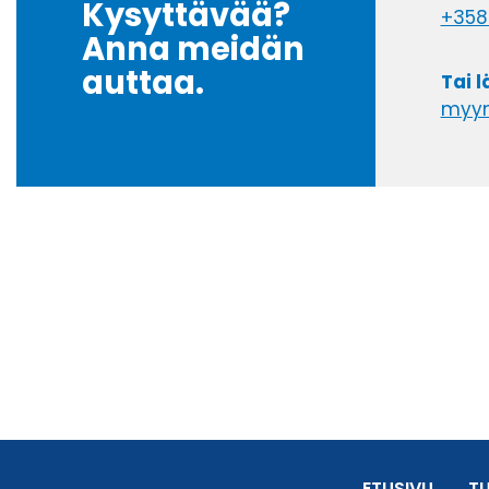
Kysyttävää?
+358
Anna meidän
auttaa.
Tai 
myyn
ETUSIVU
T