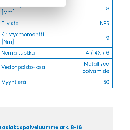
Halkaisija Max.
8
[Mm]
Tiiviste
NBR
Kiristysmomentti
9
[Nm]
Nema Luokka
4 / 4X / 6
Metallized
Vedonpoisto-osa
polyamide
Myyntierä
50
a asiakaspalveluumme ark. 8-16