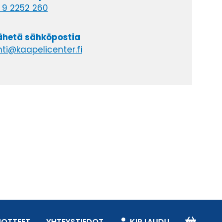
 9 2252 260
lähetä sähköpostia
ti@kaapelicenter.fi
UOTTEET
YHTEYSTIEDOT
KIRJAUDU