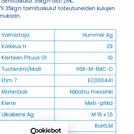
Toimituskulut 35kg:n asti 25€.
Yli 35kg:n toimituskulut toteutuneiden kulujen
mukaan.
Valmistaja
Hummel Ag
Korkeus H
29
Kierteen Pituus Gl
10
Tuotenimi/Malli
HSK-M-EMC-D
Etim 7
EC000441
Materiaali
Niklattu messinki
Kierre
Metr.-pitkä
Ulkokierre Ag
M 16 x 1,5
Normen
RoHS;M