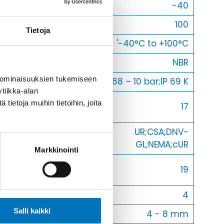
Min [C]
-40
Max [C]
100
Tietoja
Käyttölämpötila
'-40°C to +100°C
O-Rengas
NBR
 ominaisuuksien tukemiseen
Kotelointiluokka
IP 68 – 10 bar;IP 69 K
tiikka-alan
Avaimenkuva 1
ietoja muihin tietoihin, joita
17
[Mm]
UR;CSA;DNV-
Setrifikaatti Logot
GL;NEMA;cUR
Markkinointi
Avaimenkuva 2
19
[Mm]
Halkasija Min.[Mm]
4
Salli kaikki
Kaapelille Mm
4 - 8 mm