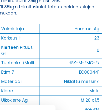
Toimituskulut 35kg:n asti 25€.
Yli 35kg:n toimituskulut toteutuneiden kulujen
mukaan.
Valmistaja
Hummel Ag
Korkeus H
23
Kierteen Pituus
6
Gl
Tuotenimi/Malli
HSK-M-EMC-Ex
Etim 7
EC000441
Materiaali
Niklattu messinki
Kierre
Metr.
Ulkokierre Ag
M 20 x 1,5
Normen
RoHS;M