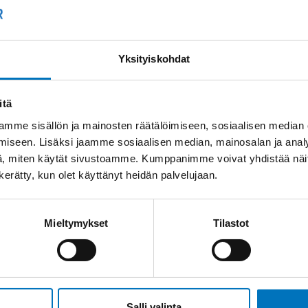
Yksityiskohdat
itä
mme sisällön ja mainosten räätälöimiseen, sosiaalisen median
iseen. Lisäksi jaamme sosiaalisen median, mainosalan ja analy
, miten käytät sivustoamme. Kumppanimme voivat yhdistää näitä t
n kerätty, kun olet käyttänyt heidän palvelujaan.
Mieltymykset
Tilastot
Salli valinta