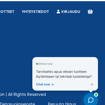
UOTTEET
YHTEYSTIEDOT
KIRJAUDU
Online now
Tarvitsetko apua oikean tuotteen
löytämiseen tai teknisiä tuotetietoja?
×
Chat now →
n | All Rights Reserved
Tietosuojaseloste
Peruuta tilaus