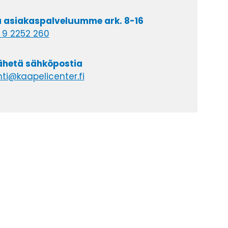
a asiakaspalveluumme ark. 8-16
 9 2252 260
lähetä sähköpostia
ti@kaapelicenter.fi