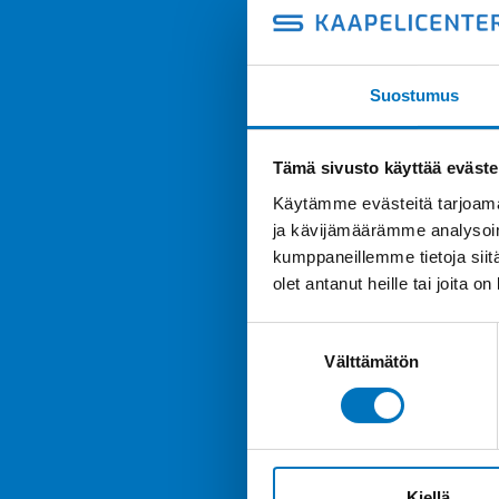
Suostumus
Tämä sivusto käyttää eväste
Käytämme evästeitä tarjoama
ja kävijämäärämme analysoim
kumppaneillemme tietoja siitä
olet antanut heille tai joita o
Suostumuksen
Välttämätön
valinta
Kiellä