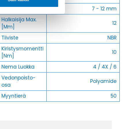
Kaapelille Mm
7 - 12 mm
Halkaisija Max.
12
[Mm]
Tiiviste
NBR
Kiristysmomentti
10
[Nm]
Nema Luokka
4 / 4X / 6
Vedonpoisto-
Polyamide
osa
Myyntierä
50