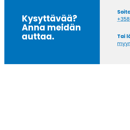
Soit
Kysyttävää?
+358
Anna meidän
auttaa.
Tai 
myyn