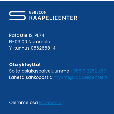
Ratastie 12, PL74
FI-03100 Nummela
Y-tunnus 0862688-4
Ota yhteyttä!
Soita asiakaspalveluumme
+358 9 2252 260
Lähetä sähköpostia
myynti@kaapelicenter.fi
Olemme osa
Esbeconia
.