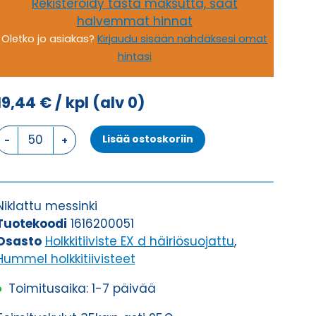
Rekisteröidy tästä maksutta, saat
halvemmat hinnat
Oletko jo asiakas?
Kirjaudu sisään nähdäksesi omat
hintasi
19,44
€
/ kpl
(alv 0)
HSK-
Lisää ostoskoriin
M-
EMC-
Ex
M
Niklattu messinki
20
Tuotekoodi
1616200051
x
Osasto
Holkkitiiviste EX d häiriösuojattu
,
1,5
Hummel holkkitiivisteet
HOLKKITIIVISTE
Toimitusaika: 1-7 päivää
määrä