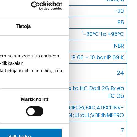
Min [C]
-20
Max [C]
95
Tietoja
Käyttölämpötila
'-20°C to +95°C
O-Rengas
NBR
 ominaisuuksien tukemiseen
Kotelointiluokka
IP 68 – 10 bar;IP 69 K
tiikka-alan
Avaimenkuva 1
ietoja muihin tietoihin, joita
24
[Mm]
II 1D Ex ta IIIC Da;II 2G Ex eb
Ex-suojaus Taso
IIC Gb
Markkinointi
Setrifikaatti
CE;CSA;IECEx;EAC;ATEX;DNV-
Logot
GL;UL;cUL;VDE;INMETRO
Halkasija Min.
7
[Mm]
Salli kaikki