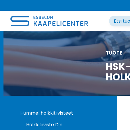
Siirry
sisältöön
TUOTE
HSK-
HOLK
Hummel holkkitiivisteet
Holkkitiiviste Din