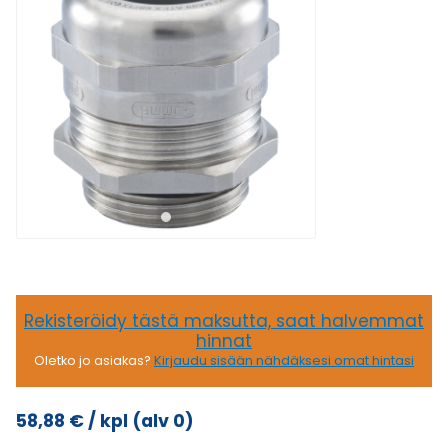
Rekisteröidy tästä maksutta, saat halvemmat
hinnat
Oletko jo asiakas?
Kirjaudu sisään nähdäksesi omat hintasi
58,88
€
/ kpl
(alv 0)