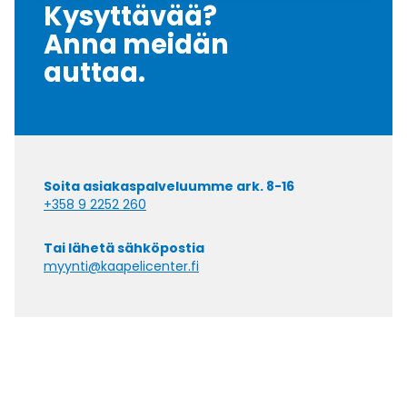
Kysyttävää?
Anna meidän
auttaa.
Soita asiakaspalveluumme ark. 8-16
+358 9 2252 260
Tai lähetä sähköpostia
myynti@kaapelicenter.fi