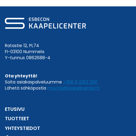
Ratastie 12, PL74
FI-03100 Nummela
Y-tunnus 0862688-4
Ota yhteyttä!
Soita asiakaspalveluumme
+358 9 2252 260
Lähetä sähköpostia
myynti@kaapelicenter.fi
ETUSIVU
TUOTTEET
YHTEYSTIEDOT