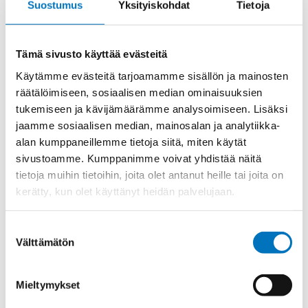
Suostumus
Yksityiskohdat
Tietoja
Etim 7
EC000441
Materiaali
Niklattu messinki
Tämä sivusto käyttää evästeitä
Kierre
Metr.
Käytämme evästeitä tarjoamamme sisällön ja mainosten
Ulkokierre Ag
M 40 x 1,5
räätälöimiseen, sosiaalisen median ominaisuuksien
Normen
RoHS;M
tukemiseen ja kävijämäärämme analysoimiseen. Lisäksi
Min [C]
-20
jaamme sosiaalisen median, mainosalan ja analytiikka-
alan kumppaneillemme tietoja siitä, miten käytät
Max [C]
95
sivustoamme. Kumppanimme voivat yhdistää näitä
Käyttölämpötila
'-20°C to +95°C
tietoja muihin tietoihin, joita olet antanut heille tai joita on
kerätty, kun olet käyttänyt heidän palvelujaan.
O-Rengas
NBR
Kotelointiluokka
IP 68 – 10 bar;IP 69 K
Suostumuksen
Avaimenkuva 1
Välttämätön
50
valinta
[Mm]
Ex-suojaus Taso
II 1D Ex ta IIIC Da;II 2G Ex eb IIC Gb
Mieltymykset
Setrifikaatti
CE;CSA;IECEx;EAC;ATEX;DNV-