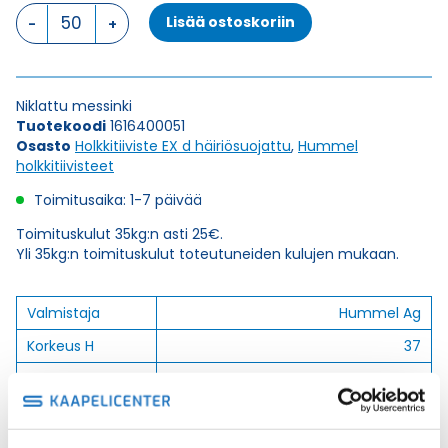
HSK-
Lisää ostoskoriin
M-
EMC-
Ex
M
Niklattu messinki
40
Tuotekoodi
1616400051
x
Osasto
Holkkitiiviste EX d häiriösuojattu
,
Hummel
1,5
holkkitiivisteet
HOLKKITIIVISTE
määrä
Toimitusaika: 1-7 päivää
Toimituskulut 35kg:n asti 25€.
Yli 35kg:n toimituskulut toteutuneiden kulujen mukaan.
Valmistaja
Hummel Ag
Korkeus H
37
Kierteen Pituus
8
Gl
Tuotenimi/Malli
HSK-M-EMC-Ex