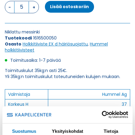
HSK-
Lisää ostoskoriin
M-
EMC-
Ex
M
Niklattu messinki
50
Tuotekoodi
1616500050
x
Osasto
Holkkitiiviste EX d häiriösuojattu
,
Hummel
1,5
holkkitiivisteet
HOLKKITIIVISTE
määrä
Toimitusaika: 1-7 päivää
Toimituskulut 35kg:n asti 25€.
Yli 35kg:n toimituskulut toteutuneiden kulujen mukaan.
Valmistaja
Hummel Ag
Korkeus H
37
Kierteen Pituus Gl
9
Tuotenimi/Malli
HSK-M-EMC-Ex
Suostumus
Yksityiskohdat
Tietoja
Etim 7
EC000441