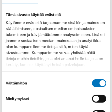
Materiaali
Niklattu messinki
Tämä sivusto käyttää evästeitä
Kierre
Metr.
Käytämme evästeitä tarjoamamme sisällön ja mainosten
Ulkokierre Ag
M 50 x 1,5
räätälöimiseen, sosiaalisen median ominaisuuksien
Normen
RoHS;M
tukemiseen ja kävijämäärämme analysoimiseen. Lisäksi
Min [C]
-20
jaamme sosiaalisen median, mainosalan ja analytiikka-
alan kumppaneillemme tietoja siitä, miten käytät
Max [C]
95
sivustoamme. Kumppanimme voivat yhdistää näitä
Käyttölämpötila
'-20°C to +95°C
tietoja muihin tietoihin, joita olet antanut heille tai joita on
kerätty, kun olet käyttänyt heidän palvelujaan.
O-Rengas
NBR
Kotelointiluokka
IP 68 – 10 bar;IP 69 K
Suostumuksen
Avaimenkuva 1
Välttämätön
57
valinta
[Mm]
Ex-suojaus Taso
II 1D Ex ta IIIC Da;II 2G Ex eb IIC Gb
Mieltymykset
Setrifikaatti
CE;CSA;IECEx;EAC;ATEX;DNV-
Logot
GL;UL;cUL;INMETRO