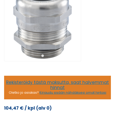
Rekisteröidy tästä maksutta, saat halvemmat
hinnat
Oletko jo asiakas?
Kirjaudu sisään nähdäksesi omat hintasi
104,47
€
/ kpl
(alv 0)