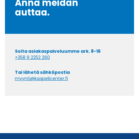
Anna meidän
auttaa.
Soita asiakaspalveluumme ark. 8-16
+358 9 2252 260
Tai lähetä sähköpostia
myynti@kaapelicenter.fi