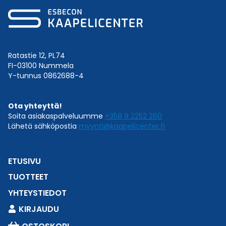
Ratastie 12, PL74
FI-03100 Nummela
Y-tunnus 0862688-4
Ota yhteyttä!
Soita asiakaspalveluumme
+358 9 2252 260
Lähetä sähköpostia
myynti@kaapelicenter.fi
ETUSIVU
TUOTTEET
YHTEYSTIEDOT
KIRJAUDU