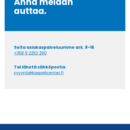
Anna meidän
auttaa.
Soita asiakaspalveluumme ark. 8-16
+358 9 2252 260
Tai lähetä sähköpostia
myynti@kaapelicenter.fi