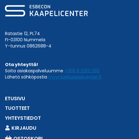
Ratastie 12, PL74
FI-03100 Nummela
Y-tunnus 0862688-4
Ota yhteyttä!
Soita asiakaspalveluumme
+358 9 2252 260
Lähetä sähköpostia
myynti@kaapelicenter.fi
ETUSIVU
TUOTTEET
YHTEYSTIEDOT
KIRJAUDU
OSTOSKORI