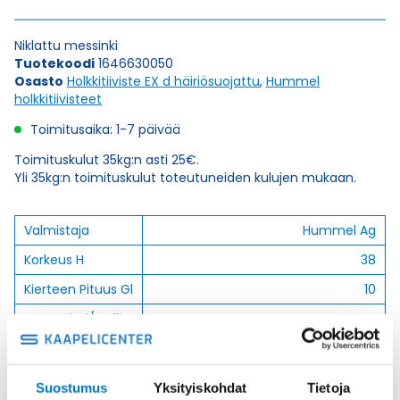
Niklattu messinki
Tuotekoodi
1646630050
Osasto
Holkkitiiviste EX d häiriösuojattu
,
Hummel
holkkitiivisteet
Toimitusaika: 1-7 päivää
Toimituskulut 35kg:n asti 25€.
Yli 35kg:n toimituskulut toteutuneiden kulujen mukaan.
Valmistaja
Hummel Ag
Korkeus H
38
Kierteen Pituus Gl
10
Tuotenimi/Malli
HSK-M-EMC-Ex
Etim 7
EC000441
Materiaali
Niklattu messinki
Suostumus
Yksityiskohdat
Tietoja