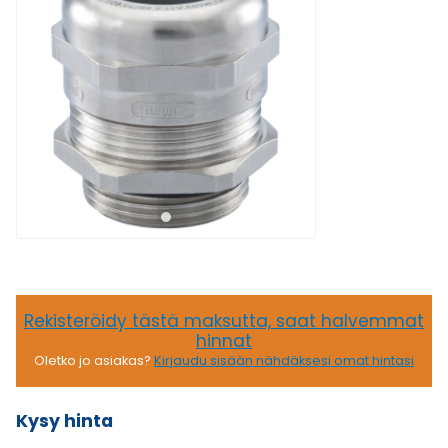
Rekisteröidy tästä maksutta, saat halvemmat
hinnat
Oletko jo asiakas?
Kirjaudu sisään nähdäksesi omat hintasi
Kysy hinta