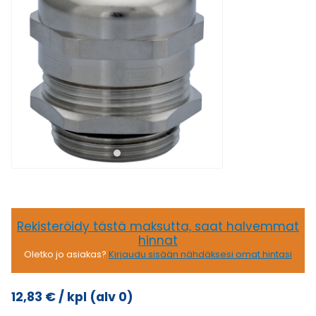
Rekisteröidy tästä maksutta, saat halvemmat
hinnat
Oletko jo asiakas?
Kirjaudu sisään nähdäksesi omat hintasi
12,83
€
/ kpl
(alv 0)