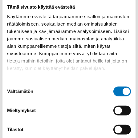
Materiaali
Niklattu messinki
Tämä sivusto käyttää evästeitä
Kierre
Metr.-pitkä
Käytämme evästeitä tarjoamamme sisällön ja mainosten
Ulkokierre Ag
M 12 x 1,5
räätälöimiseen, sosiaalisen median ominaisuuksien
tukemiseen ja kävijämäärämme analysoimiseen. Lisäksi
Normen
RoHS;M
jaamme sosiaalisen median, mainosalan ja analytiikka-
Min [C]
-40
alan kumppaneillemme tietoja siitä, miten käytät
sivustoamme. Kumppanimme voivat yhdistää näitä
Max [C]
100
tietoja muihin tietoihin, joita olet antanut heille tai joita on
Käyttölämpötila
'-40°C to +100°C
kerätty, kun olet käyttänyt heidän palvelujaan.
O-Rengas
NBR
Kotelointiluokka
IP 68 – 10 bar;IP 69 K
Suostumuksen
Välttämätön
valinta
Avaimenkuva 1
14
[Mm]
Mieltymykset
UR;CSA;DNV-
Setrifikaatti Logot
GL;NEMA;Bahnzulassung;cUR
Halkasija Min.[Mm]
3
Tilastot
Kaapelille Mm
3 - 6,5 mm