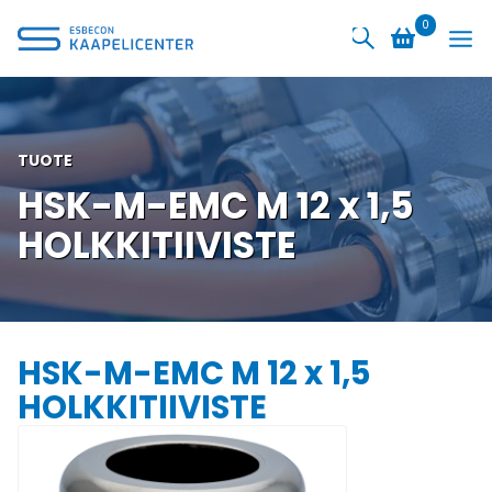
Siirry
0
sisältöön
TUOTE
HSK-M-EMC M 12 x 1,5
HOLKKITIIVISTE
HSK-M-EMC M 12 x 1,5
HOLKKITIIVISTE