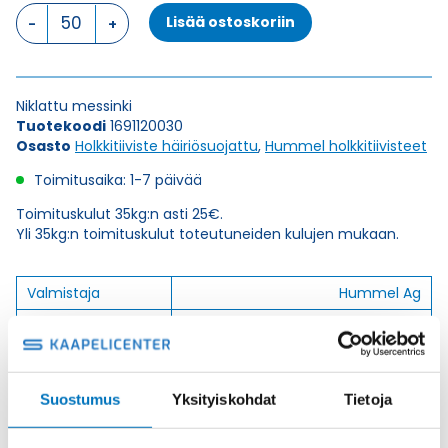
HSK-
Lisää ostoskoriin
M-
EMC
M
12
Niklattu messinki
x
Tuotekoodi
1691120030
1,5
Osasto
Holkkitiiviste häiriösuojattu
,
Hummel holkkitiivisteet
HOLKKITIIVISTE
määrä
Toimitusaika: 1-7 päivää
Toimituskulut 35kg:n asti 25€.
Yli 35kg:n toimituskulut toteutuneiden kulujen mukaan.
Valmistaja
Hummel Ag
Korkeus H
19
Kierteen Pituus Gl
10
Tuotenimi/Malli
HSK-M-EMC
Suostumus
Yksityiskohdat
Tietoja
Etim 7
EC000441