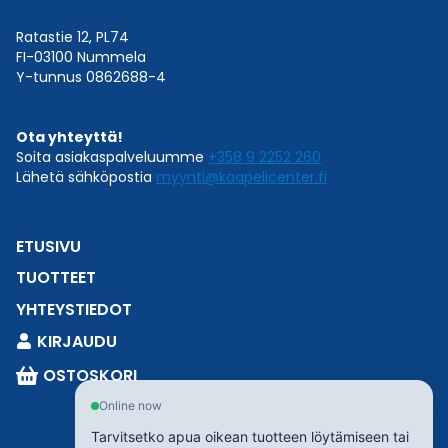
Ratastie 12, PL74
FI-03100 Nummela
Y-tunnus 0862688-4
Ota yhteyttä!
Soita asiakaspalveluumme
+358 9 2252 260
Lähetä sähköpostia
myynti@kaapelicenter.fi
ETUSIVU
TUOTTEET
YHTEYSTIEDOT
KIRJAUDU
OSTOSKORI
Online now
Tarvitsetko apua oikean tuotteen löytämiseen tai