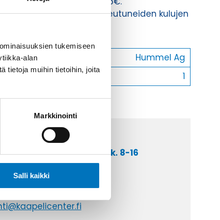
Toimituskulut 35kg:n asti 25€.
Yli 35kg:n toimituskulut toteutuneiden kulujen
mukaan.
 ominaisuuksien tukemiseen
Valmistaja
Hummel Ag
tiikka-alan
ietoja muihin tietoihin, joita
Myyntierä
1
Markkinointi
a asiakaspalveluumme ark. 8-16
 9 2252 260
Salli kaikki
lähetä sähköpostia
ti@kaapelicenter.fi