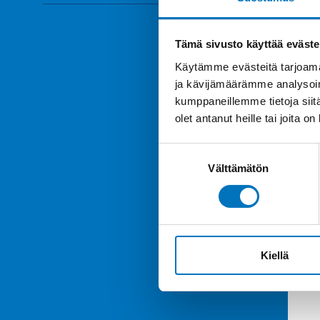
Tämä sivusto käyttää eväste
Käytämme evästeitä tarjoama
ja kävijämäärämme analysoim
kumppaneillemme tietoja siitä
olet antanut heille tai joita o
Suostumuksen
Välttämätön
valinta
Kiellä