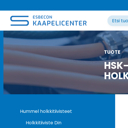
Siirry
sisältöön
TUOTE
HSK-
HOLK
Hummel holkkitiivisteet
Holkkitiiviste Din