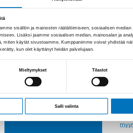
itä
mme sisällön ja mainosten räätälöimiseen, sosiaalisen median
iseen. Lisäksi jaamme sosiaalisen median, mainosalan ja analy
, miten käytät sivustoamme. Kumppanimme voivat yhdistää näitä t
n kerätty, kun olet käyttänyt heidän palvelujaan.
Mieltymykset
Tilastot
Soit
Kysyttävää?
+358
Anna meidän
Salli valinta
auttaa.
Tai 
myyn