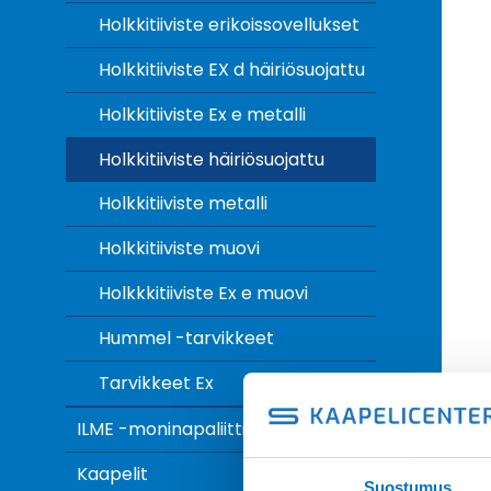
Holkkitiiviste erikoissovellukset
Holkkitiiviste EX d häiriösuojattu
Holkkitiiviste Ex e metalli
Holkkitiiviste häiriösuojattu
Holkkitiiviste metalli
Holkkitiiviste muovi
Holkkkitiiviste Ex e muovi
Hummel -tarvikkeet
Tarvikkeet Ex
ILME -moninapaliittimet
Kaapelit
Suostumus