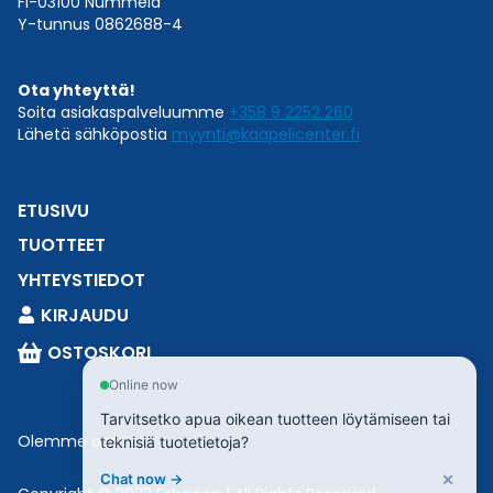
FI-03100 Nummela
Y-tunnus 0862688-4
Ota yhteyttä!
Soita asiakaspalveluumme
+358 9 2252 260
Lähetä sähköpostia
myynti@kaapelicenter.fi
ETUSIVU
TUOTTEET
YHTEYSTIEDOT
KIRJAUDU
OSTOSKORI
Online now
Tarvitsetko apua oikean tuotteen löytämiseen tai
Olemme osa
Esbeconia
.
teknisiä tuotetietoja?
×
Chat now →