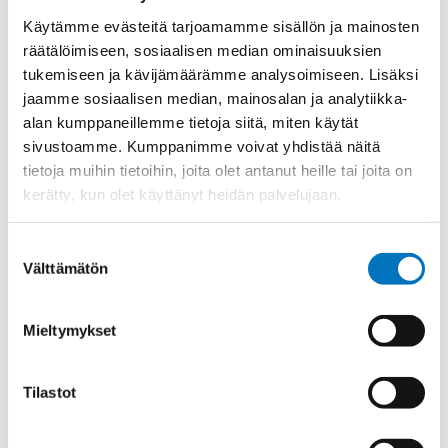
Ulkokierre Ag
PG 11
Käytämme evästeitä tarjoamamme sisällön ja mainosten
räätälöimiseen, sosiaalisen median ominaisuuksien
Normen
RoHS
tukemiseen ja kävijämäärämme analysoimiseen. Lisäksi
Min [C]
-40
jaamme sosiaalisen median, mainosalan ja analytiikka-
Max [C]
100
alan kumppaneillemme tietoja siitä, miten käytät
sivustoamme. Kumppanimme voivat yhdistää näitä
Käyttölämpötila
'-40°C to +100°C
tietoja muihin tietoihin, joita olet antanut heille tai joita on
O-Rengas
NBR
kerätty, kun olet käyttänyt heidän palvelujaan.
Kotelointiluokka
IP 68 – 10 bar;IP 69 K
Suostumuksen
Avaimenkuva 1
20
Välttämätön
[Mm]
valinta
UR;CSA;DNV-
Setrifikaatti Logot
GL;NEMA;Bahnzulassung;cUR
Mieltymykset
Halkasija Min.[Mm]
3
Kaapelille Mm
3 - 7 mm
Tilastot
Halkaisija Max.
7
[Mm]