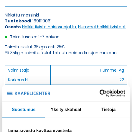
Niklattu messinki
Tuotekoodi
1691110061
Osasto
Holkkitiiviste häiriösuojattu
,
Hummel holkkitiivisteet
Toimitusaika: 1-7 päivää
Toimituskulut 35kg:n asti 25€.
Yli 35kg:n toimituskulut toteutuneiden kulujen mukaan.
Valmistaja
Hummel Ag
Korkeus H
22
Kierteen Pituus Gl
10
Tuotenimi/Malli
HSK-M-EMC
Etim 7
EC000441
Suostumus
Yksityiskohdat
Tietoja
Materiaali
Niklattu messinki
Kierre
PG.-long
Tämä sivusto käyttää evästeitä