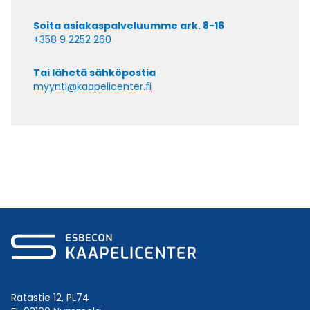
Soita asiakaspalveluumme ark. 8-16
+358 9 2252 260
Tai lähetä sähköpostia
myynti@kaapelicenter.fi
Ratastie 12, PL74