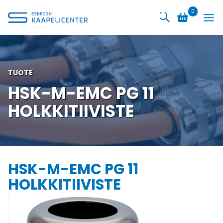
Siirry
0
sisältöön
TUOTE
HSK-M-EMC PG 11
HOLKKITIIVISTE
HSK-M-EMC PG 11
HOLKKITIIVISTE