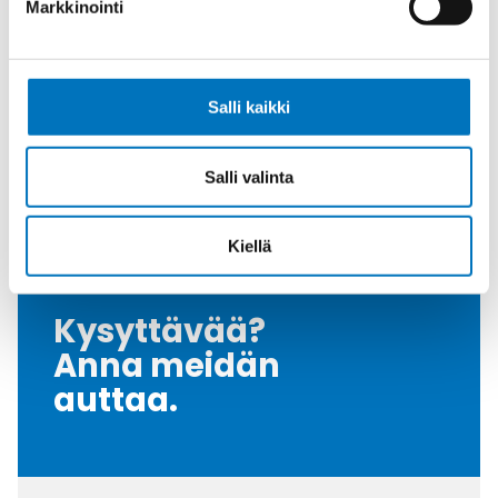
Markkinointi
Tiiviste
NBR
Kiristysmomentti
5
[Nm]
Salli kaikki
Nema Luokka
4 / 4X / 6
Vedonpoisto-osa
Polyamide
Salli valinta
Myyntierä
50
Kiellä
Kysyttävää?
Anna meidän
auttaa.