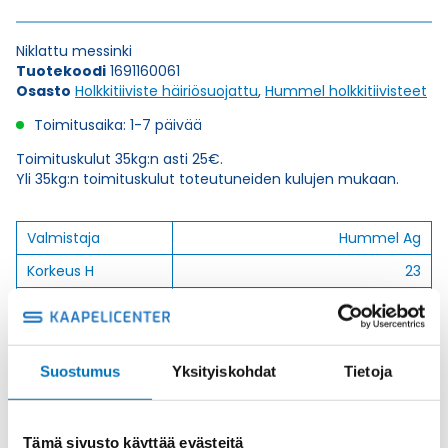
Niklattu messinki
Tuotekoodi
1691160061
Osasto
Holkkitiiviste häiriösuojattu
,
Hummel holkkitiivisteet
Toimitusaika: 1-7 päivää
Toimituskulut 35kg:n asti 25€.
Yli 35kg:n toimituskulut toteutuneiden kulujen mukaan.
Valmistaja
Hummel Ag
Korkeus H
23
Kierteen Pituus Gl
10
Tuotenimi/Malli
HSK-M-EMC
Etim 7
EC000441
Suostumus
Yksityiskohdat
Tietoja
Materiaali
Niklattu messinki
Kierre
PG.-long
Tämä sivusto käyttää evästeitä