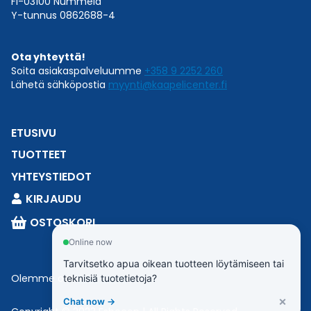
FI-03100 Nummela
Y-tunnus 0862688-4
Ota yhteyttä!
Soita asiakaspalveluumme
+358 9 2252 260
Lähetä sähköpostia
myynti@kaapelicenter.fi
ETUSIVU
TUOTTEET
YHTEYSTIEDOT
KIRJAUDU
OSTOSKORI
Online now
Tarvitsetko apua oikean tuotteen löytämiseen tai
Olemme osa
Esbeconia
.
teknisiä tuotetietoja?
×
Chat now →