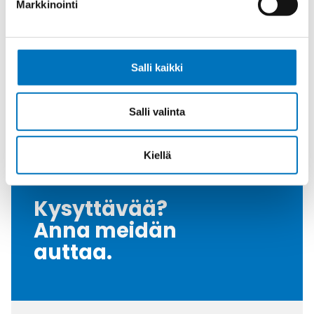
Markkinointi
Tiiviste
NBR
Kiristysmomentti
10
[Nm]
Salli kaikki
Nema Luokka
4 / 4X / 6
Vedonpoisto-osa
Polyamide
Salli valinta
Myyntierä
25
Kiellä
Kysyttävää?
Anna meidän
auttaa.