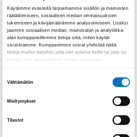
Ulkokierre Ag
PG 16
Käytämme evästeitä tarjoamamme sisällön ja mainosten
räätälöimiseen, sosiaalisen median ominaisuuksien
Normen
RoHS
tukemiseen ja kävijämäärämme analysoimiseen. Lisäksi
Min [C]
-40
jaamme sosiaalisen median, mainosalan ja analytiikka-
Max [C]
100
alan kumppaneillemme tietoja siitä, miten käytät
sivustoamme. Kumppanimme voivat yhdistää näitä
Käyttölämpötila
'-40°C to +100°C
tietoja muihin tietoihin, joita olet antanut heille tai joita on
O-Rengas
NBR
kerätty, kun olet käyttänyt heidän palvelujaan.
Kotelointiluokka
IP 68 – 10 bar;IP 69 K
Suostumuksen
Avaimenkuva 1
24
Välttämätön
[Mm]
valinta
UL;CSA;DNV-
Setrifikaatti Logot
GL;NEMA;Bahnzulassung;cUL
Mieltymykset
Halkasija Min.[Mm]
7
Kaapelille Mm
7 - 12 mm
Tilastot
Halkaisija Max.
12
[Mm]