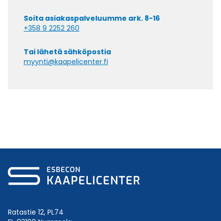
Soita asiakaspalveluumme ark. 8-16
+358 9 2252 260
Tai lähetä sähköpostia
myynti@kaapelicenter.fi
Ratastie 12, PL74