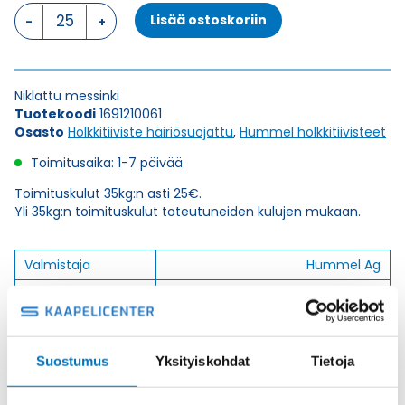
HSK-
Lisää ostoskoriin
M-
EMC
PG
21
Niklattu messinki
HOLKKITIIVISTE
Tuotekoodi
1691210061
määrä
Osasto
Holkkitiiviste häiriösuojattu
,
Hummel holkkitiivisteet
Toimitusaika: 1-7 päivää
Toimituskulut 35kg:n asti 25€.
Yli 35kg:n toimituskulut toteutuneiden kulujen mukaan.
Valmistaja
Hummel Ag
Korkeus H
24
Kierteen Pituus Gl
12
Tuotenimi/Malli
HSK-M-EMC
Suostumus
Yksityiskohdat
Tietoja
Etim 7
EC000441