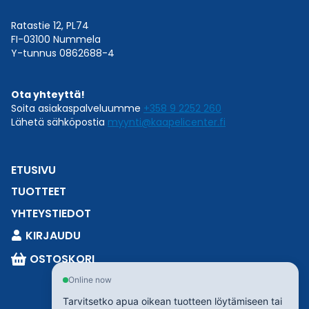
Ratastie 12, PL74
FI-03100 Nummela
Y-tunnus 0862688-4
Ota yhteyttä!
Soita asiakaspalveluumme
+358 9 2252 260
Lähetä sähköpostia
myynti@kaapelicenter.fi
ETUSIVU
TUOTTEET
YHTEYSTIEDOT
KIRJAUDU
OSTOSKORI
Online now
Tarvitsetko apua oikean tuotteen löytämiseen tai