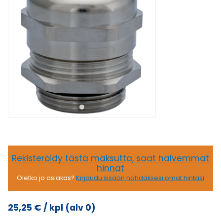
Rekisteröidy tästä maksutta, saat halvemmat
hinnat
Oletko jo asiakas?
Kirjaudu sisään nähdäksesi omat hintasi
25,25
€
/ kpl
(alv 0)