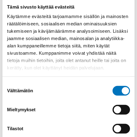
Materiaali
Niklattu messinki
Tämä sivusto käyttää evästeitä
Kierre
PG.-long
Käytämme evästeitä tarjoamamme sisällön ja mainosten
Ulkokierre Ag
PG 21
räätälöimiseen, sosiaalisen median ominaisuuksien
tukemiseen ja kävijämäärämme analysoimiseen. Lisäksi
Normen
RoHS
jaamme sosiaalisen median, mainosalan ja analytiikka-
Min [C]
-40
alan kumppaneillemme tietoja siitä, miten käytät
sivustoamme. Kumppanimme voivat yhdistää näitä
Max [C]
100
tietoja muihin tietoihin, joita olet antanut heille tai joita on
Käyttölämpötila
'-40°C to +100°C
kerätty, kun olet käyttänyt heidän palvelujaan.
O-Rengas
NBR
Kotelointiluokka
IP 68 – 10 bar;IP 69 K
Suostumuksen
Välttämätön
valinta
Avaimenkuva 1
30
[Mm]
Mieltymykset
UL;CSA;DNV-
Setrifikaatti Logot
GL;NEMA;Bahnzulassung;cUL
Halkasija Min.[Mm]
9
Tilastot
Kaapelille Mm
9 - 16 mm