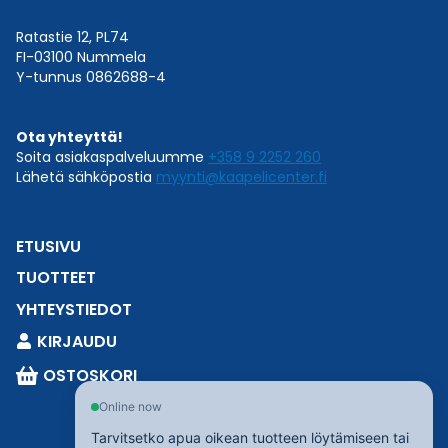
Ratastie 12, PL74
FI-03100 Nummela
Y-tunnus 0862688-4
Ota yhteyttä!
Soita asiakaspalveluumme
+358 9 2252 260
Lähetä sähköpostia
myynti@kaapelicenter.fi
ETUSIVU
TUOTTEET
YHTEYSTIEDOT
KIRJAUDU
OSTOSKORI
Online now
Tarvitsetko apua oikean tuotteen löytämiseen tai