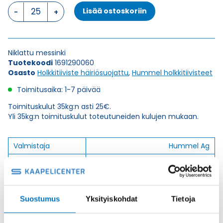
HSK-
Lisää ostoskoriin
M-
EMC
PG
29
Niklattu messinki
HOLKKITIIVISTE
Tuotekoodi
1691290060
määrä
Osasto
Holkkitiiviste häiriösuojattu
,
Hummel holkkitiivisteet
Toimitusaika: 1-7 päivää
Toimituskulut 35kg:n asti 25€.
Yli 35kg:n toimituskulut toteutuneiden kulujen mukaan.
Valmistaja
Hummel Ag
Korkeus H
29
Kierteen Pituus Gl
12
Tuotenimi/Malli
HSK-M-EMC
Suostumus
Yksityiskohdat
Tietoja
Etim 7
EC000441