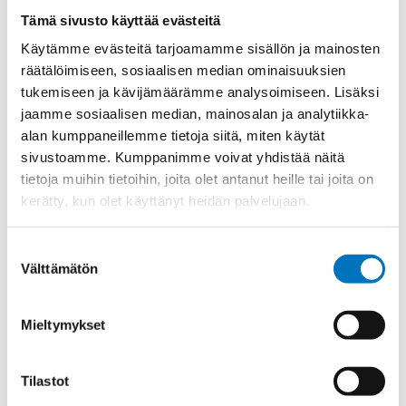
Materiaali
Niklattu messinki
Tämä sivusto käyttää evästeitä
Kierre
PG.-long
Käytämme evästeitä tarjoamamme sisällön ja mainosten
Ulkokierre Ag
PG 29
räätälöimiseen, sosiaalisen median ominaisuuksien
tukemiseen ja kävijämäärämme analysoimiseen. Lisäksi
Normen
RoHS
jaamme sosiaalisen median, mainosalan ja analytiikka-
Min [C]
-40
alan kumppaneillemme tietoja siitä, miten käytät
sivustoamme. Kumppanimme voivat yhdistää näitä
Max [C]
100
tietoja muihin tietoihin, joita olet antanut heille tai joita on
Käyttölämpötila
'-40°C to +100°C
kerätty, kun olet käyttänyt heidän palvelujaan.
O-Rengas
NBR
Kotelointiluokka
IP 68 – 10 bar;IP 69 K
Suostumuksen
Välttämätön
valinta
Avaimenkuva 1
40
[Mm]
Mieltymykset
UL;CSA;DNV-
Setrifikaatti Logot
GL;NEMA;Bahnzulassung;cUL
Halkasija Min.[Mm]
18
Tilastot
Kaapelille Mm
18 - 25 mm