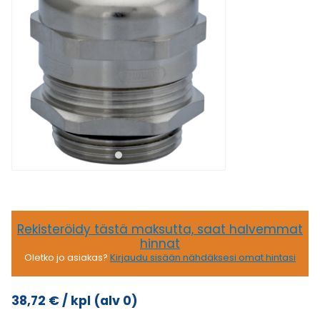
Rekisteröidy tästä maksutta, saat halvemmat
hinnat
Oletko jo asiakas?
Kirjaudu sisään nähdäksesi omat hintasi
38,72
€
/ kpl
(alv 0)