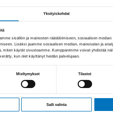
Yksityiskohdat
itä
mme sisällön ja mainosten räätälöimiseen, sosiaalisen median
iseen. Lisäksi jaamme sosiaalisen median, mainosalan ja analy
, miten käytät sivustoamme. Kumppanimme voivat yhdistää näitä t
n kerätty, kun olet käyttänyt heidän palvelujaan.
Mieltymykset
Tilastot
Salli valinta