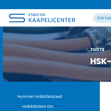
Siirry
sisältöön
TUOTE
HSK-
Hummel holkkitiivisteet
Holkkitiiviste Din