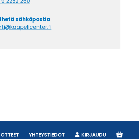
 9 2252 260
lähetä sähköpostia
ti@kaapelicenter.fi
UOTTEET
YHTEYSTIEDOT
KIRJAUDU