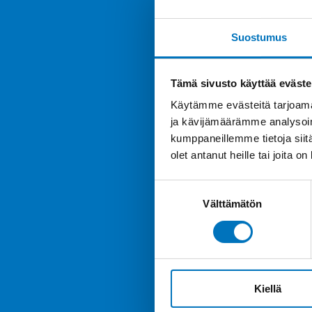
Suostumus
Tämä sivusto käyttää eväste
Käytämme evästeitä tarjoama
ja kävijämäärämme analysoim
kumppaneillemme tietoja siitä
olet antanut heille tai joita o
Suostumuksen
Välttämätön
valinta
Kiellä