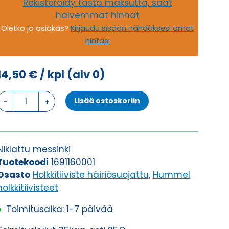
Rekisteröidy tästä maksutta, saat
halvemmat hinnat
Oletko jo asiakas?
Kirjaudu sisään nähdäksesi omat
hintasi
14,50
€
/ kpl
(alv 0)
HSK-
Lisää ostoskoriin
M-
EMV
16
HOLKKITIIVISTE
Niklattu messinki
määrä
Tuotekoodi
1691160001
Osasto
Holkkitiiviste häiriösuojattu
,
Hummel
holkkitiivisteet
Toimitusaika: 1-7 päivää