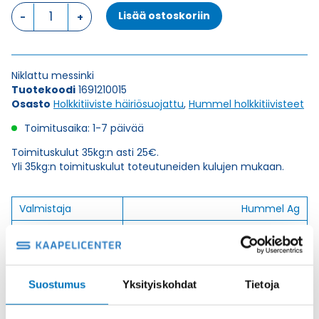
HSK-
Lisää ostoskoriin
M-
EMV
21
HOLKKITIIVISTE
Niklattu messinki
määrä
Tuotekoodi
1691210015
Osasto
Holkkitiiviste häiriösuojattu
,
Hummel holkkitiivisteet
Toimitusaika: 1-7 päivää
Toimituskulut 35kg:n asti 25€.
Yli 35kg:n toimituskulut toteutuneiden kulujen mukaan.
Valmistaja
Hummel Ag
Korkeus H
24
Kierteen Pituus Gl
7
Tuotenimi/Malli
HSK-M-EMC
Suostumus
Yksityiskohdat
Tietoja
Etim 7
EC000441