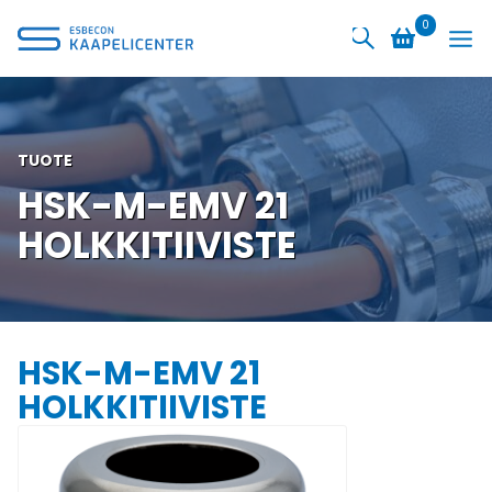
Siirry
0
sisältöön
TUOTE
HSK-M-EMV 21
HOLKKITIIVISTE
HSK-M-EMV 21
HOLKKITIIVISTE