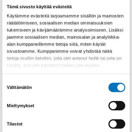
Materiaali
Niklattu messinki
Tämä sivusto käyttää evästeitä
Kierre
PG
Käytämme evästeitä tarjoamamme sisällön ja mainosten
Ulkokierre Ag
PG 21
räätälöimiseen, sosiaalisen median ominaisuuksien
tukemiseen ja kävijämäärämme analysoimiseen. Lisäksi
Normen
RoHS
jaamme sosiaalisen median, mainosalan ja analytiikka-
Min [C]
-40
alan kumppaneillemme tietoja siitä, miten käytät
sivustoamme. Kumppanimme voivat yhdistää näitä
Max [C]
100
tietoja muihin tietoihin, joita olet antanut heille tai joita on
Käyttölämpötila
'-40°C to +100°C
kerätty, kun olet käyttänyt heidän palvelujaan.
O-Rengas
NBR
Kotelointiluokka
IP 68 – 10 bar;IP 69 K
Suostumuksen
Välttämätön
valinta
Avaimenkuva 1
30
[Mm]
Mieltymykset
UL;CSA;DNV-
Setrifikaatti Logot
GL;NEMA;Bahnzulassung;cUL
Halkasija Min.[Mm]
9
Tilastot
Kaapelille Mm
9 - 16 mm