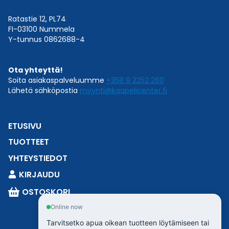
Ratastie 12, PL74
FI-03100 Nummela
Y-tunnus 0862688-4
Ota yhteyttä!
Soita asiakaspalveluumme
+358 9 2252 260
Lähetä sähköpostia
myynti@kaapelicenter.fi
ETUSIVU
TUOTTEET
YHTEYSTIEDOT
KIRJAUDU
OSTOSKORI
Online now
Tarvitsetko apua oikean tuotteen löytämiseen tai