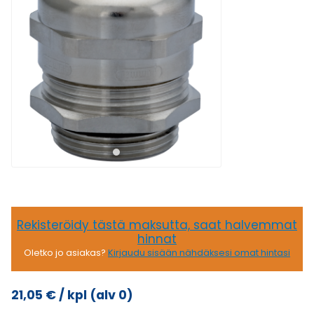
Rekisteröidy tästä maksutta, saat halvemmat
hinnat
Oletko jo asiakas?
Kirjaudu sisään nähdäksesi omat hintasi
21,05
€
/ kpl
(alv 0)