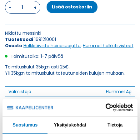
HSK-
Lisää ostoskoriin
M-
EMV
21
HOLKKITIIVISTE
Niklattu messinki
määrä
Tuotekoodi
1691210001
Osasto
Holkkitiiviste häiriösuojattu
,
Hummel holkkitiivisteet
Toimitusaika: 1-7 päivää
Toimituskulut 35kg:n asti 25€.
Yli 35kg:n toimituskulut toteutuneiden kulujen mukaan.
Valmistaja
Hummel Ag
Korkeus H
24
Kierteen Pituus Gl
7
Tuotenimi/Malli
HSK-M-EMC
Suostumus
Yksityiskohdat
Tietoja
Etim 7
EC000441