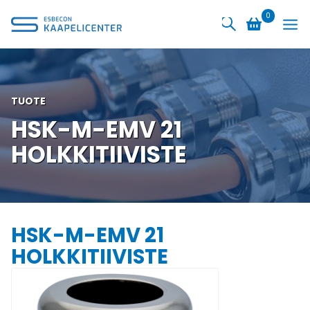
Siirry
0
sisältöön
TUOTE
HSK-M-EMV 21
HOLKKITIIVISTE
HSK-M-EMV 21
HOLKKITIIVISTE