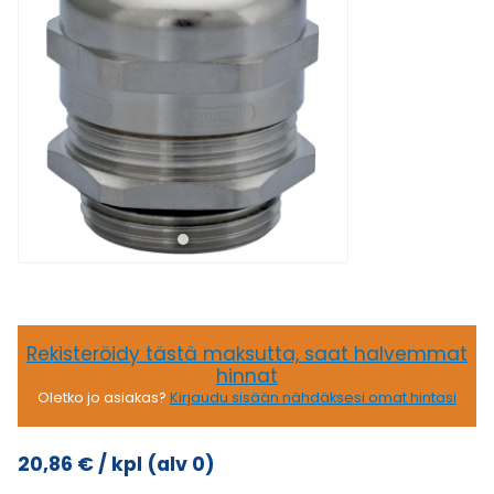
Rekisteröidy tästä maksutta, saat halvemmat
hinnat
Oletko jo asiakas?
Kirjaudu sisään nähdäksesi omat hintasi
20,86
€
/ kpl
(alv 0)