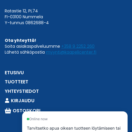
Ratastie 12, PL74
FI-03100 Nummela
Y-tunnus 0862688-4
Ota yhteyttä!
Soita asiakaspalveluumme
+358 9 2252 260
Lähetä sähköpostia
myynti@kaapelicenter.fi
ETUSIVU
TUOTTEET
YHTEYSTIEDOT
KIRJAUDU
OSTOSKORI
Online now
Tarvitsetko apua oikean tuotteen löytämiseen tai