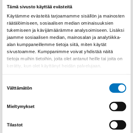
Materiaali
Niklattu messinki
Tämä sivusto käyttää evästeitä
Kierre
PG
Käytämme evästeitä tarjoamamme sisällön ja mainosten
Ulkokierre Ag
PG 21
räätälöimiseen, sosiaalisen median ominaisuuksien
tukemiseen ja kävijämäärämme analysoimiseen. Lisäksi
Normen
RoHS
jaamme sosiaalisen median, mainosalan ja analytiikka-
Min [C]
-40
alan kumppaneillemme tietoja siitä, miten käytät
sivustoamme. Kumppanimme voivat yhdistää näitä
Max [C]
100
tietoja muihin tietoihin, joita olet antanut heille tai joita on
Käyttölämpötila
'-40°C to +100°C
kerätty, kun olet käyttänyt heidän palvelujaan.
O-Rengas
NBR
Kotelointiluokka
IP 68 – 10 bar;IP 69 K
Suostumuksen
Välttämätön
valinta
Avaimenkuva 1
30
[Mm]
Mieltymykset
UL;CSA;DNV-
Setrifikaatti Logot
GL;NEMA;Bahnzulassung;cUL
Halkasija Min.[Mm]
13
Tilastot
Kaapelille Mm
13 - 18 mm