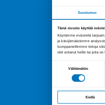
Suostumus
Tämä sivusto käyttää eväste
Käytämme evästeitä tarjoama
ja kävijämäärämme analysoim
kumppaneillemme tietoja siitä
olet antanut heille tai joita o
Suostumuksen
Välttämätön
valinta
Kiellä