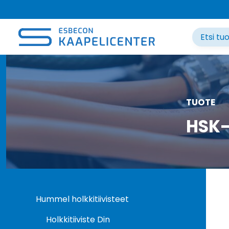
Siirry
sisältöön
TUOTE
HSK-
Hummel holkkitiivisteet
Holkkitiiviste Din