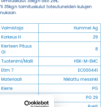
Toimituskulut 35kg:n asti 25€.
Yli 35kg:n toimituskulut toteutuneiden kulujen
mukaan.
Valmistaja
Hummel Ag
Korkeus H
29
Kierteen Pituus
8
Gl
Tuotenimi/Malli
HSK-M-EMC
Etim 7
EC000441
Materiaali
Niklattu messinki
Kierre
PG
Ulkokierre Ag
PG 29
Normen
RoHS