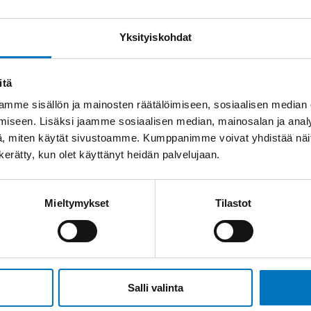
Yksityiskohdat
itä
mme sisällön ja mainosten räätälöimiseen, sosiaalisen median
iseen. Lisäksi jaamme sosiaalisen median, mainosalan ja analy
, miten käytät sivustoamme. Kumppanimme voivat yhdistää näitä t
n kerätty, kun olet käyttänyt heidän palvelujaan.
Mieltymykset
Tilastot
Salli valinta