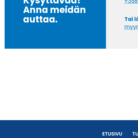
Kysyttävää?
+358
Anna meidän
auttaa.
Tai 
myyn
ETUSIVU
T