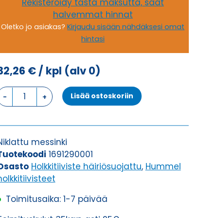
Rekisteröidy tästä maksutta, saat
halvemmat hinnat
Oletko jo asiakas?
Kirjaudu sisään nähdäksesi omat
hintasi
32,26
€
/ kpl
(alv 0)
HSK-
Lisää ostoskoriin
M-
EMV
29
HOLKKITIIVISTE
Niklattu messinki
määrä
Tuotekoodi
1691290001
Osasto
Holkkitiiviste häiriösuojattu
,
Hummel
holkkitiivisteet
Toimitusaika: 1-7 päivää