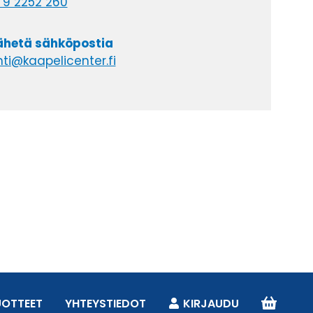
 9 2252 260
lähetä sähköpostia
ti@kaapelicenter.fi
UOTTEET
YHTEYSTIEDOT
KIRJAUDU