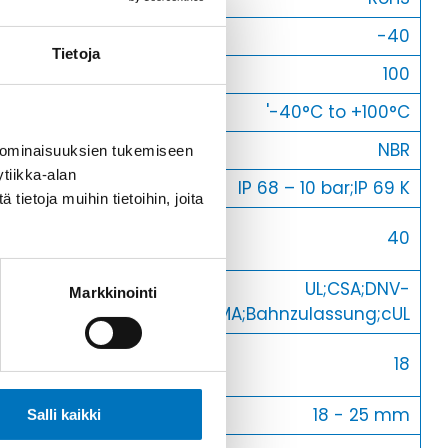
Min [C]
-40
Tietoja
Max [C]
100
Käyttölämpötila
'-40°C to +100°C
O-Rengas
NBR
 ominaisuuksien tukemiseen
tiikka-alan
Kotelointiluokka
IP 68 – 10 bar;IP 69 K
ietoja muihin tietoihin, joita
Avaimenkuva 1
40
[Mm]
Setrifikaatti
UL;CSA;DNV-
Markkinointi
Logot
GL;NEMA;Bahnzulassung;cUL
Halkasija Min.
18
[Mm]
Kaapelille Mm
18 - 25 mm
Salli kaikki