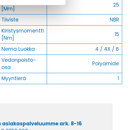
Halkaisija Max.
25
[Mm]
Tiiviste
NBR
Kiristysmomentti
15
[Nm]
Nema Luokka
4 / 4X / 6
Vedonpoisto-
Polyamide
osa
Myyntierä
1
a asiakaspalveluumme ark. 8-16