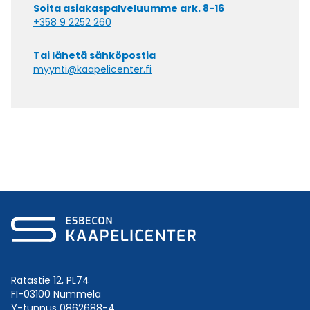
Soita asiakaspalveluumme ark. 8-16
+358 9 2252 260
Tai lähetä sähköpostia
myynti@kaapelicenter.fi
Ratastie 12, PL74
FI-03100 Nummela
Y-tunnus 0862688-4