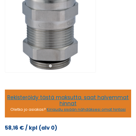
Rekisteröidy tästä maksutta, saat halvemmat
hinnat
Oletko jo asiakas?
Kirjaudu sisään nähdäksesi omat hintasi
58,16
€
/ kpl
(alv 0)