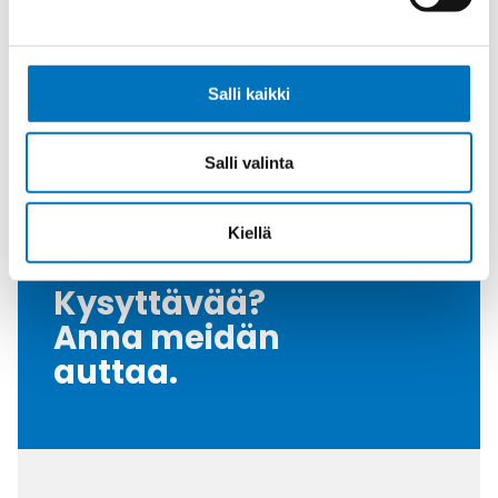
Tiiviste
NBR
Kiristysmomentti [Nm]
17.5
Salli kaikki
Nema Luokka
4 / 4X / 6
Vedonpoisto-osa
Metallized polyamide
Salli valinta
Myyntierä
25
Kiellä
Kysyttävää?
Anna meidän
auttaa.