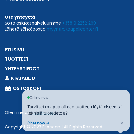
Ota yhteyttä!
Soita asiakaspalveluumme
+358 9 2252 260
Lähetä sähköpostia
myynti@kaapelicenter.fi
ETUSIVU
TUOTTEET
YHTEYSTIEDOT
KIRJAUDU
OSTOSKORI
Online now
Tarvitsetko apua oikean tuotteen löytämiseen tai
Olemme osa
Esbeconia
.
teknisiä tuotetietoja?
×
Chat now →
Copyright © 2023 Esbecon | All Rights Reserved