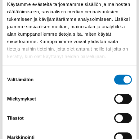
Materiaali
Niklattu messinki
Käytämme evästeitä tarjoamamme sisällön ja mainosten
räätälöimiseen, sosiaalisen median ominaisuuksien
Kierre
Metr.
tukemiseen ja kävijämäärämme analysoimiseen. Lisäksi
Ulkokierre Ag
M 32 x 1,5
jaamme sosiaalisen median, mainosalan ja analytiikka-
Normen
RoHS;M
alan kumppaneillemme tietoja siitä, miten käytät
sivustoamme. Kumppanimme voivat yhdistää näitä
Min [C]
-40
tietoja muihin tietoihin, joita olet antanut heille tai joita on
Max [C]
100
kerätty, kun olet käyttänyt heidän palvelujaan.
Käyttölämpötila
'-40°C to +100°C
Suostumuksen
O-Rengas
NBR
Välttämätön
valinta
Kotelointiluokka
IP 68 – 10 bar;IP 69 K
Avaimenkuva 1 [Mm]
40
Mieltymykset
Setrifikaatti Logot
UL;CSA;DNV-GL;NEMA;cUL
Halkasija Min.[Mm]
18
Tilastot
Kaapelille Mm
18 - 25 mm
Halkaisija Max. [Mm]
25
Markkinointi