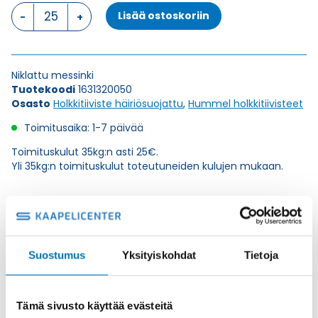
HSK-
Lisää ostoskoriin
M-
EMV-
D
M32X1,5
Niklattu messinki
HOLKKITIIVISTE
Tuotekoodi
1631320050
määrä
Osasto
Holkkitiiviste häiriösuojattu
,
Hummel holkkitiivisteet
Toimitusaika: 1-7 päivää
Toimituskulut 35kg:n asti 25€.
Yli 35kg:n toimituskulut toteutuneiden kulujen mukaan.
Valmistaja
Hummel Ag
Korkeus H
45
Kierteen Pituus Gl
8
Suostumus
Yksityiskohdat
Tietoja
Tuotenimi/Malli
HSK-M-EMC-D
Etim 7
EC000441
Tämä sivusto käyttää evästeitä