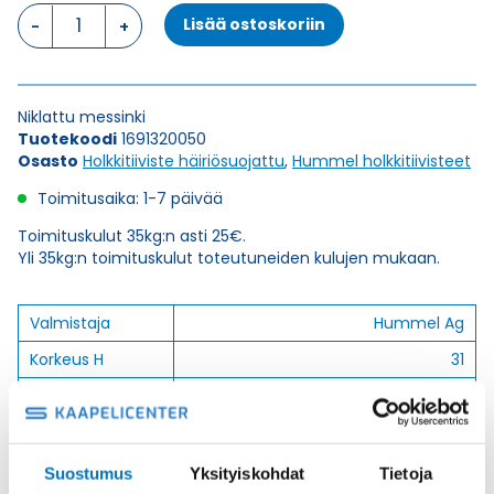
HSK-
Lisää ostoskoriin
M-
EMV
M32X1,5
HOLKKITIIVISTE
Niklattu messinki
määrä
Tuotekoodi
1691320050
Osasto
Holkkitiiviste häiriösuojattu
,
Hummel holkkitiivisteet
Toimitusaika: 1-7 päivää
Toimituskulut 35kg:n asti 25€.
Yli 35kg:n toimituskulut toteutuneiden kulujen mukaan.
Valmistaja
Hummel Ag
Korkeus H
31
Kierteen Pituus
8
Gl
Tuotenimi/Malli
HSK-M-EMC
Suostumus
Yksityiskohdat
Tietoja
Etim 7
EC000441