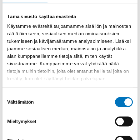
Materiaali
Niklattu messinki
Tämä sivusto käyttää evästeitä
Kierre
Metr.
Käytämme evästeitä tarjoamamme sisällön ja mainosten
Ulkokierre Ag
M 32 x 1,5
räätälöimiseen, sosiaalisen median ominaisuuksien
Normen
RoHS;M
tukemiseen ja kävijämäärämme analysoimiseen. Lisäksi
jaamme sosiaalisen median, mainosalan ja analytiikka-
Min [C]
-40
alan kumppaneillemme tietoja siitä, miten käytät
Max [C]
100
sivustoamme. Kumppanimme voivat yhdistää näitä
Käyttölämpötila
'-40°C to +100°C
tietoja muihin tietoihin, joita olet antanut heille tai joita on
kerätty, kun olet käyttänyt heidän palvelujaan.
O-Rengas
NBR
Kotelointiluokka
IP 68 – 10 bar;IP 69 K
Suostumuksen
Avaimenkuva 1
Välttämätön
valinta
40
[Mm]
Setrifikaatti
CE;VDE;UL;CSA;DNV-
Mieltymykset
Logot
GL;NEMA;Bahnzulassung;cUL
Halkasija Min.
18