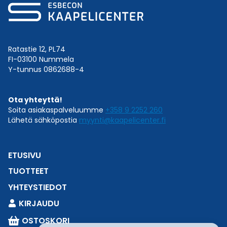
Ratastie 12, PL74
FI-03100 Nummela
Y-tunnus 0862688-4
Ota yhteyttä!
Soita asiakaspalveluumme
+358 9 2252 260
Lähetä sähköpostia
myynti@kaapelicenter.fi
ETUSIVU
TUOTTEET
YHTEYSTIEDOT
KIRJAUDU
OSTOSKORI