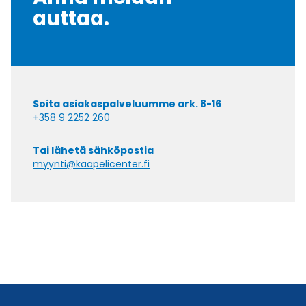
auttaa.
Soita asiakaspalveluumme ark. 8-16
+358 9 2252 260
Tai lähetä sähköpostia
myynti@kaapelicenter.fi