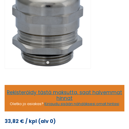
Rekisteröidy tästä maksutta, saat halvemmat
hinnat
Oletko jo asiakas?
Kirjaudu sisään nähdäksesi omat hintasi
33,82
€
/ kpl
(alv 0)