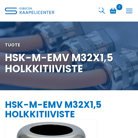
Siirry
0
sisältöön
TUOTE
HSK-M-EMV M32X1,5
HOLKKITIIVISTE
HSK-M-EMV M32X1,5
HOLKKITIIVISTE