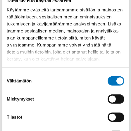
Tämä sivusto käyttää evästeitä
Materiaali
Niklattu messinki
Käytämme evästeitä tarjoamamme sisällön ja mainosten
Kierre
Metr.
räätälöimiseen, sosiaalisen median ominaisuuksien
Ulkokierre Ag
M 32 x 1,5
tukemiseen ja kävijämäärämme analysoimiseen. Lisäksi
jaamme sosiaalisen median, mainosalan ja analytiikka-
Normen
RoHS;M
alan kumppaneillemme tietoja siitä, miten käytät
Min [C]
-60
sivustoamme. Kumppanimme voivat yhdistää näitä
Max [C]
105
tietoja muihin tietoihin, joita olet antanut heille tai joita on
kerätty, kun olet käyttänyt heidän palvelujaan.
Käyttölämpötila
'-60°C to +105°C
O-Rengas
FKM
Suostumuksen
Kotelointiluokka
IP 68 – 10 bar;IP 69 K
Välttämätön
valinta
Avaimenkuva 1 [Mm]
40
Mieltymykset
Ex-suojaus Taso
II 1D Ex ta IIIC Da;II 2G Ex db IIC Gb
CE;DNV-
Setrifikaatti Logot
GL;ATEX;EAC;INMETRO;IECEx
Tilastot
Halkasija Min.[Mm]
14