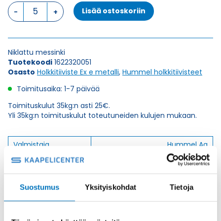
HSK-
Lisää ostoskoriin
M-
Ex-
d
M
Niklattu messinki
32
Tuotekoodi
1622320051
x
Osasto
Holkkitiiviste Ex e metalli
,
Hummel holkkitiivisteet
1,5
HOLKKITIIVISTE
Toimitusaika: 1-7 päivää
määrä
Toimituskulut 35kg:n asti 25€.
Yli 35kg:n toimituskulut toteutuneiden kulujen mukaan.
Valmistaja
Hummel Ag
Korkeus H
32
Kierteen Pituus Gl
16
Suostumus
Yksityiskohdat
Tietoja
Tuotenimi/Malli
HSK-M-Ex-d
Etim 7
EC000441