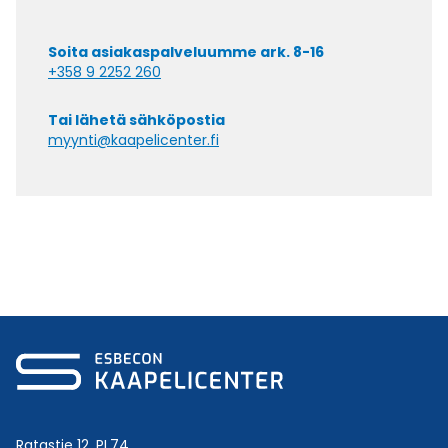
Soita asiakaspalveluumme ark. 8-16
+358 9 2252 260
Tai lähetä sähköpostia
myynti@kaapelicenter.fi
Ratastie 12, PL74