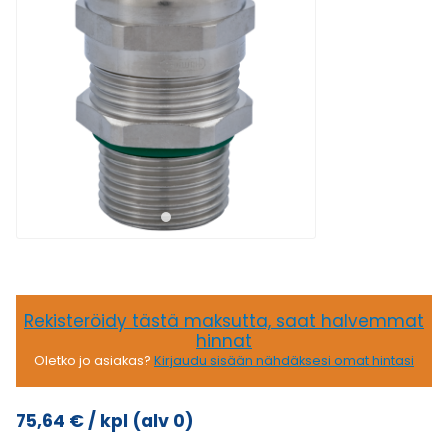
Rekisteröidy tästä maksutta, saat halvemmat
hinnat
Oletko jo asiakas?
Kirjaudu sisään nähdäksesi omat hintasi
75,64
€
/ kpl
(alv 0)