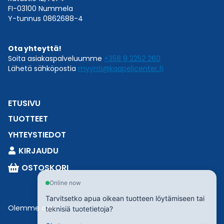
FI-03100 Nummela
Y-tunnus 0862688-4
Ota yhteyttä!
Soita asiakaspalveluumme
+358 9 2252 260
Lähetä sähköpostia
myynti@kaapelicenter.fi
ETUSIVU
TUOTTEET
YHTEYSTIEDOT
KIRJAUDU
OSTOSKORI
Online now
Tarvitsetko apua oikean tuotteen löytämiseen tai
Olemme osa
Esbeconia
.
teknisiä tuotetietoja?