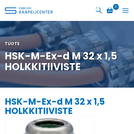
Siirry
0
sisältöön
TUOTE
HSK-M-Ex-d M 32 x 1,5
HOLKKITIIVISTE
HSK-M-Ex-d M 32 x 1,5
HOLKKITIIVISTE