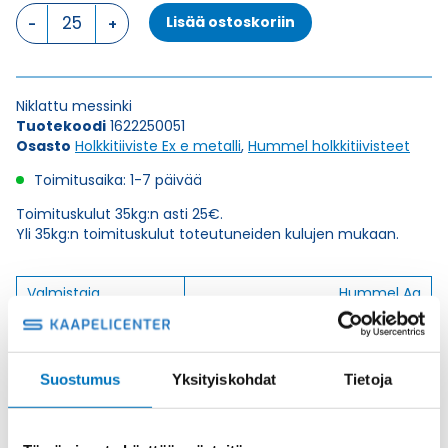
HSK-
Lisää ostoskoriin
M-
EX-
D
M25X1,5
Niklattu messinki
HOLKKITIIVISTE
Tuotekoodi
1622250051
määrä
Osasto
Holkkitiiviste Ex e metalli
,
Hummel holkkitiivisteet
Toimitusaika: 1-7 päivää
Toimituskulut 35kg:n asti 25€.
Yli 35kg:n toimituskulut toteutuneiden kulujen mukaan.
Valmistaja
Hummel Ag
Korkeus H
26.5
Kierteen Pituus Gl
16
Suostumus
Yksityiskohdat
Tietoja
Tuotenimi/Malli
HSK-M-Ex-d
Etim 7
EC000441