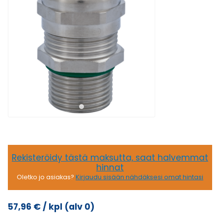
Rekisteröidy tästä maksutta, saat halvemmat
hinnat
Oletko jo asiakas?
Kirjaudu sisään nähdäksesi omat hintasi
57,96
€
/ kpl
(alv 0)