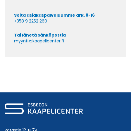
Soita asiakaspalveluumme ark. 8-16
+358 9 2252 260
Tai lähetä sähköpostia
myynti@kaapelicenter.fi
Ratastie 12, PL74