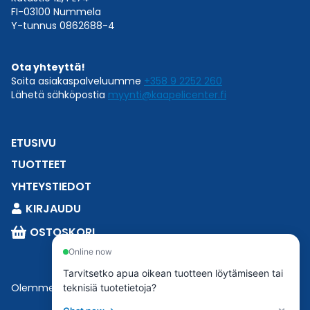
FI-03100 Nummela
Y-tunnus 0862688-4
Ota yhteyttä!
Soita asiakaspalveluumme
+358 9 2252 260
Lähetä sähköpostia
myynti@kaapelicenter.fi
ETUSIVU
TUOTTEET
YHTEYSTIEDOT
KIRJAUDU
OSTOSKORI
Online now
Tarvitsetko apua oikean tuotteen löytämiseen tai
Olemme osa
Esbeconia
.
teknisiä tuotetietoja?