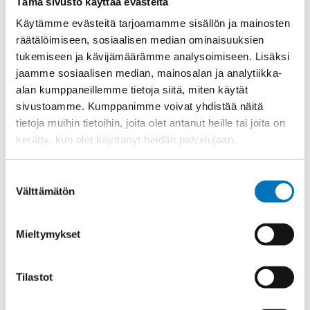
Tämä sivusto käyttää evästeitä
Materiaali
Niklattu messinki
Käytämme evästeitä tarjoamamme sisällön ja mainosten
Kierre
Metr.
räätälöimiseen, sosiaalisen median ominaisuuksien
Ulkokierre Ag
M 25 x 1,5
tukemiseen ja kävijämäärämme analysoimiseen. Lisäksi
jaamme sosiaalisen median, mainosalan ja analytiikka-
Normen
RoHS;M
alan kumppaneillemme tietoja siitä, miten käytät
Min [C]
-60
sivustoamme. Kumppanimme voivat yhdistää näitä
Max [C]
105
tietoja muihin tietoihin, joita olet antanut heille tai joita on
kerätty, kun olet käyttänyt heidän palvelujaan.
Käyttölämpötila
'-60°C to +105°C
O-Rengas
FKM
Suostumuksen
Kotelointiluokka
IP 68 – 10 bar;IP 69 K
Välttämätön
valinta
Avaimenkuva 1 [Mm]
30
Mieltymykset
Ex-suojaus Taso
II 1D Ex ta IIIC Da;II 2G Ex db IIC Gb
CE;DNV-
Setrifikaatti Logot
GL;ATEX;EAC;INMETRO;IECEx
Tilastot
Halkasija Min.[Mm]
9