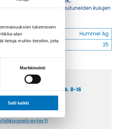
Toimituskulut 35kg:n asti 25€.
Yli 35kg:n toimituskulut toteutuneiden kulujen
mukaan.
 ominaisuuksien tukemiseen
Valmistaja
Hummel Ag
tiikka-alan
ietoja muihin tietoihin, joita
Myyntierä
25
Markkinointi
a asiakaspalveluumme ark. 8-16
 9 2252 260
Salli kaikki
lähetä sähköpostia
ti@kaapelicenter.fi