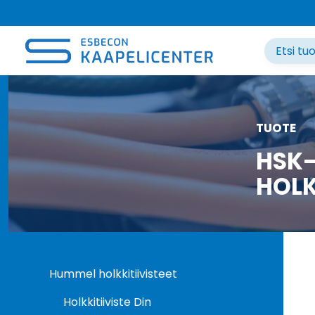
Siirry
sisältöön
TUOTE
HSK-
HOLK
Hummel holkkitiivisteet
Holkkitiiviste Din