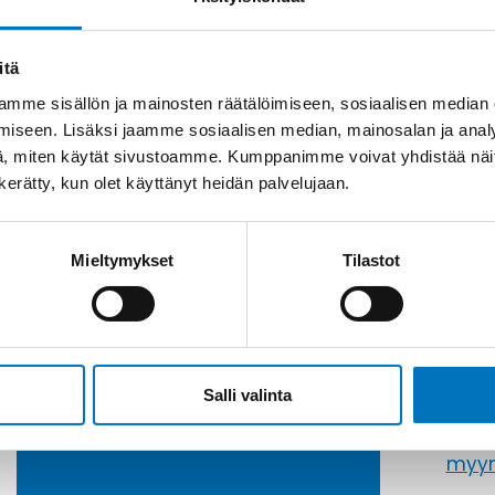
itä
mme sisällön ja mainosten räätälöimiseen, sosiaalisen median
iseen. Lisäksi jaamme sosiaalisen median, mainosalan ja analy
, miten käytät sivustoamme. Kumppanimme voivat yhdistää näitä t
n kerätty, kun olet käyttänyt heidän palvelujaan.
Mieltymykset
Tilastot
Soit
Kysyttävää?
+358
Anna meidän
Salli valinta
auttaa.
Tai 
myyn