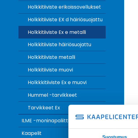
Holkkitiiviste erikoissovellukset
Holkkitiiviste EX d häiriösuojattu
Holkkitiiviste Ex e metalli
Holkkitiiviste häiriösuojattu
Holkkitiiviste metalli
Holkkitiiviste muovi
Holkkkitiiviste Ex e muovi
Hummel -tarvikkeet
Tarvikkeet Ex
ILME -moninapaliittimet
Kaapelit
Suostumus