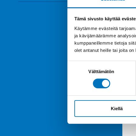
Tämä sivusto käyttää eväste
Käytämme evästeitä tarjoama
ja kävijämäärämme analysoim
kumppaneillemme tietoja siitä
olet antanut heille tai joita o
Suostumuksen
Välttämätön
valinta
Kiellä