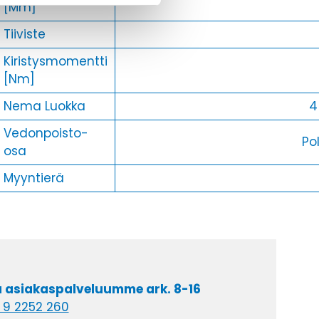
[Mm]
Tiiviste
Kiristysmomentti
[Nm]
Nema Luokka
4
Vedonpoisto-
Po
osa
Myyntierä
a asiakaspalveluumme ark. 8-16
 9 2252 260