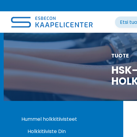
Siirry
sisältöön
TUOTE
HSK-
HOLK
Hummel holkkitiivisteet
Holkkitiiviste Din