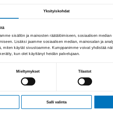
Yksityiskohdat
itä
mme sisällön ja mainosten räätälöimiseen, sosiaalisen median
iseen. Lisäksi jaamme sosiaalisen median, mainosalan ja analy
, miten käytät sivustoamme. Kumppanimme voivat yhdistää näitä t
n kerätty, kun olet käyttänyt heidän palvelujaan.
Mieltymykset
Tilastot
Salli valinta