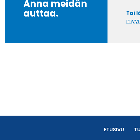
Anna meidän
auttaa.
Tai 
myyn
ETUSIVU
T