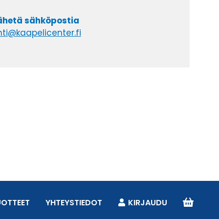
lähetä sähköpostia
ti@kaapelicenter.fi
UOTTEET
YHTEYSTIEDOT
KIRJAUDU