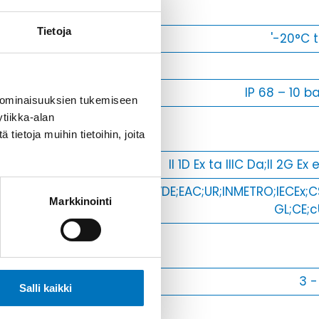
Max [C]
Tietoja
Käyttölämpötila
'-20°C 
O-Rengas
Kotelointiluokka
IP 68 – 10 ba
 ominaisuuksien tukemiseen
Avaimenkuva 1
tiikka-alan
ietoja muihin tietoihin, joita
[Mm]
Ex-suojaus Taso
II 1D Ex ta IIIC Da;II 2G Ex
Setrifikaatti
ATEX;VDE;EAC;UR;INMETRO;IECEx;
Markkinointi
Logot
GL;CE;
Halkasija Min.
[Mm]
Kaapelille Mm
3 
Salli kaikki
Halkaisija Max.