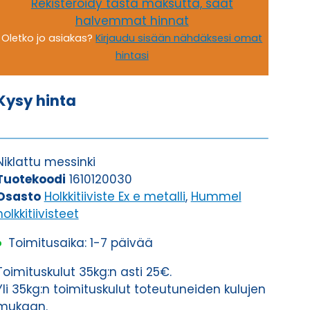
Rekisteröidy tästä maksutta, saat
halvemmat hinnat
Oletko jo asiakas?
Kirjaudu sisään nähdäksesi omat
hintasi
Kysy hinta
Niklattu messinki
Tuotekoodi
1610120030
Osasto
Holkkitiiviste Ex e metalli
,
Hummel
holkkitiivisteet
Toimitusaika: 1-7 päivää
Toimituskulut 35kg:n asti 25€.
Yli 35kg:n toimituskulut toteutuneiden kulujen
mukaan.