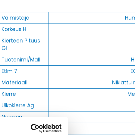
Valmistaja
Hu
Korkeus H
Kierteen Pituus
Gl
Tuotenimi/Malli
H
Etim 7
E
Materiaali
Niklattu 
Kierre
Met
Ulkokierre Ag
Normen
Min [C]