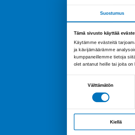
Suostumus
Tämä sivusto käyttää eväste
Käytämme evästeitä tarjoama
ja kävijämäärämme analysoim
kumppaneillemme tietoja siitä
olet antanut heille tai joita o
Suostumuksen
Välttämätön
valinta
Kiellä