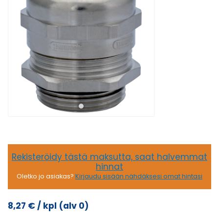
Rekisteröidy tästä maksutta, saat halvemmat
hinnat
Oletko jo asiakas?
Kirjaudu sisään nähdäksesi omat hintasi
8,27
€
/ kpl
(alv 0)