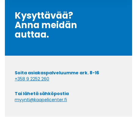
Kysyttävää?
Anna meidän
auttaa.
Soita asiakaspalveluumme ark. 8-16
+358 9 2252 260
Tai lähetä sähköpostia
myynti@kaapelicenter.fi