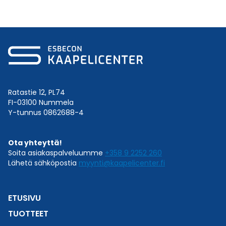
Ratastie 12, PL74
FI-03100 Nummela
Y-tunnus 0862688-4
Ota yhteyttä!
Soita asiakaspalveluumme
+358 9 2252 260
Lähetä sähköpostia
myynti@kaapelicenter.fi
ETUSIVU
TUOTTEET