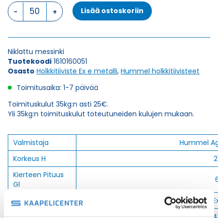
HSK-
Lisää ostoskoriin
M-
Ex
M
16
Niklattu messinki
x
Tuotekoodi
1610160051
1,5
Osasto
Holkkitiiviste Ex e metalli
,
Hummel holkkitiivisteet
HOLKKITIIVISTE
määrä
Toimitusaika: 1-7 päivää
Toimituskulut 35kg:n asti 25€.
Yli 35kg:n toimituskulut toteutuneiden kulujen mukaan.
Valmistaja
Hummel A
Korkeus H
2
Kierteen Pituus
Gl
Tuotenimi/Malli
HSK-M-E
Etim 7
EC00044