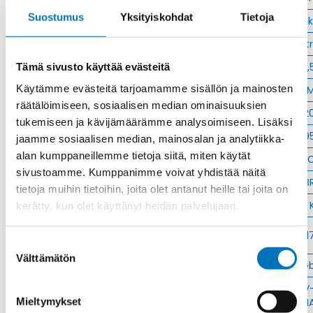
Suostumus
Yksityiskohdat
Tietoja
Materiaali
Niklattu messink
Kierre
Metr
Ulkokierre Ag
M 16 x 1,
Tämä sivusto käyttää evästeitä
Käytämme evästeitä tarjoamamme sisällön ja mainosten
Normen
RoHS;
räätälöimiseen, sosiaalisen median ominaisuuksien
Min [C]
-2
tukemiseen ja kävijämäärämme analysoimiseen. Lisäksi
Max [C]
9
jaamme sosiaalisen median, mainosalan ja analytiikka-
alan kumppaneillemme tietoja siitä, miten käytät
Käyttölämpötila
'-20°C to +95°
sivustoamme. Kumppanimme voivat yhdistää näitä
O-Rengas
NB
tietoja muihin tietoihin, joita olet antanut heille tai joita on
Kotelointiluokka
IP 68 – 10 bar;IP 69 
kerätty, kun olet käyttänyt heidän palvelujaan.
Avaimenkuva 1
1
[Mm]
Suostumuksen
Välttämätön
valinta
Ex-suojaus Taso
II 1D Ex ta IIIC Da;II 2G Ex eb IIC G
Setrifikaatti
ATEX;VDE;EAC;UR;INMETRO;IECEx;CSA;DNV
Mieltymykset
Logot
GL;CE;cUR;NEM