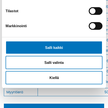
Avaimenkuva 2
1
[Mm]
Tilastot
Halkasija Min.
[Mm]
Markkinointi
Kaapelille Mm
2 - 6 m
Halkaisija Max.
[Mm]
Salli kaikki
Tiiviste
NB
Kiristysmomentti
Salli valinta
[Nm]
Nema Luokka
4 / 4X / 
Kiellä
Vedonpoisto-
Polyamid
osa
Myyntierä
5