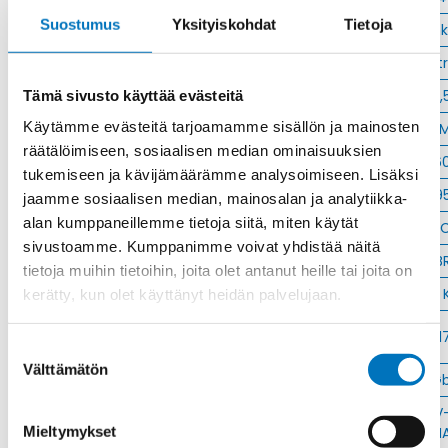
Suostumus
Yksityiskohdat
Tietoja
Materiaali
Niklattu messink
Kierre
Metr
Ulkokierre Ag
M 16 x 1,
Tämä sivusto käyttää evästeitä
Käytämme evästeitä tarjoamamme sisällön ja mainosten
Normen
RoHS;
räätälöimiseen, sosiaalisen median ominaisuuksien
Min [C]
-6
tukemiseen ja kävijämäärämme analysoimiseen. Lisäksi
Max [C]
9
jaamme sosiaalisen median, mainosalan ja analytiikka-
alan kumppaneillemme tietoja siitä, miten käytät
Käyttölämpötila
'-60°C to +95°
sivustoamme. Kumppanimme voivat yhdistää näitä
O-Rengas
NB
tietoja muihin tietoihin, joita olet antanut heille tai joita on
Kotelointiluokka
IP 68 – 10 bar;IP 69 
kerätty, kun olet käyttänyt heidän palvelujaan.
Avaimenkuva 1
1
[Mm]
Suostumuksen
Välttämätön
valinta
Ex-suojaus Taso
II 1D Ex ta IIIC Da;II 2G Ex eb IIC G
Setrifikaatti
ATEX;VDE;EAC;UR;INMETRO;IECEx;CSA;DNV
Mieltymykset
Logot
GL;CE;cUR;NEM