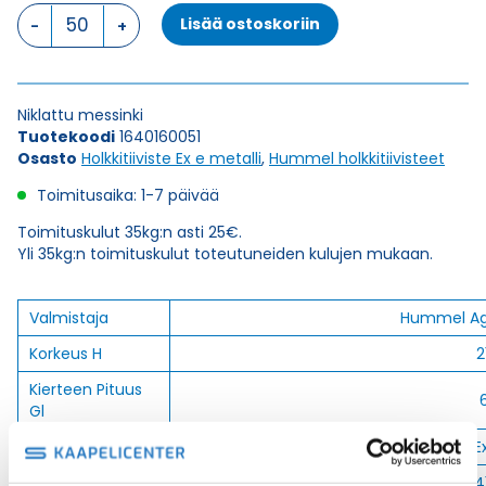
HSK-
Lisää ostoskoriin
M-
Ex
M
16
Niklattu messinki
x
Tuotekoodi
1640160051
1,5
Osasto
Holkkitiiviste Ex e metalli
,
Hummel holkkitiivisteet
HOLKKITIIVISTE
määrä
Toimitusaika: 1-7 päivää
Toimituskulut 35kg:n asti 25€.
Yli 35kg:n toimituskulut toteutuneiden kulujen mukaan.
Valmistaja
Hummel A
Korkeus H
2
Kierteen Pituus
Gl
Tuotenimi/Malli
HSK-M-E
Etim 7
EC00044