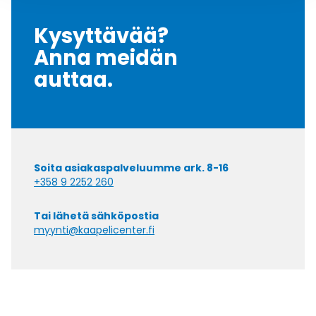
Kysyttävää?
Anna meidän
auttaa.
Soita asiakaspalveluumme ark. 8-16
+358 9 2252 260
Tai lähetä sähköpostia
myynti@kaapelicenter.fi