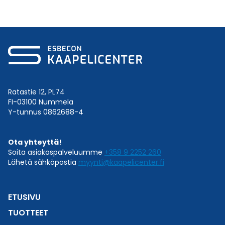
Ratastie 12, PL74
FI-03100 Nummela
Y-tunnus 0862688-4
Ota yhteyttä!
Soita asiakaspalveluumme
+358 9 2252 260
Lähetä sähköpostia
myynti@kaapelicenter.fi
ETUSIVU
TUOTTEET