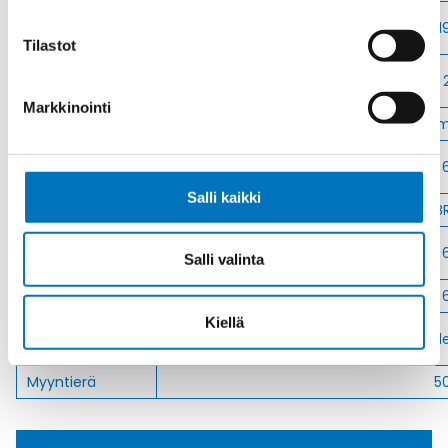
Avaimenkuva 2
1
[Mm]
Tilastot
Halkasija Min.
[Mm]
Markkinointi
Kaapelille Mm
2 - 6 m
Halkaisija Max.
[Mm]
Salli kaikki
Tiiviste
NB
Kiristysmomentti
Salli valinta
[Nm]
Nema Luokka
4 / 4X / 
Kiellä
Vedonpoisto-
Polyamid
osa
Myyntierä
5