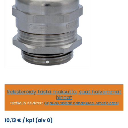
Rekisteröidy tästä maksutta, saat halvemmat
hinnat
Oletko jo asiakas?
Kirjaudu sisään nähdäksesi omat hintasi
10,13
€
/ kpl
(alv 0)