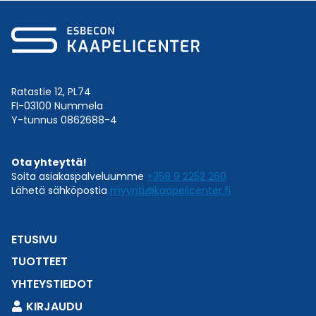
Ratastie 12, PL74
FI-03100 Nummela
Y-tunnus 0862688-4
Ota yhteyttä!
Soita asiakaspalveluumme
+358 9 2252 260
Lähetä sähköpostia
myynti@kaapelicenter.fi
ETUSIVU
TUOTTEET
YHTEYSTIEDOT
KIRJAUDU