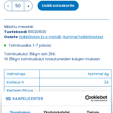
HSK-
Lisää ostoskoriin
M-
Ex
M
20
Niklattu messinki
x
Tuotekoodi
1610201630
1,5
Osasto
Holkkitiiviste Ex e metalli
,
Hummel holkkitiivisteet
HOLKKITIIVISTE
määrä
Toimitusaika: 1-7 päivää
Toimituskulut 35kg:n asti 25€.
Yli 35kg:n toimituskulut toteutuneiden kulujen mukaan.
Valmistaja
Hummel Ag
Korkeus H
24
Kierteen Pituus
10
Gl
Tuotenimi/Malli
HSK-M-Ex
Etim 7
EC000441
Suostumus
Yksityiskohdat
Tietoja