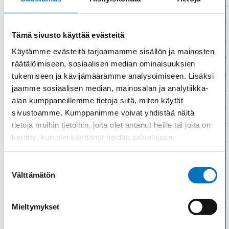
Materiaali
Niklattu messinki
Kierre
Metr.-pitkä
Tämä sivusto käyttää evästeitä
Ulkokierre Ag
M 20 x 1,5
Käytämme evästeitä tarjoamamme sisällön ja mainosten
räätälöimiseen, sosiaalisen median ominaisuuksien
Normen
RoHS;M
tukemiseen ja kävijämäärämme analysoimiseen. Lisäksi
Min [C]
-20
jaamme sosiaalisen median, mainosalan ja analytiikka-
Max [C]
95
alan kumppaneillemme tietoja siitä, miten käytät
sivustoamme. Kumppanimme voivat yhdistää näitä
Käyttölämpötila
'-20°C to +95°C
tietoja muihin tietoihin, joita olet antanut heille tai joita on
O-Rengas
NBR
kerätty, kun olet käyttänyt heidän palvelujaan.
Kotelointiluokka
IP 68 – 10 bar;IP 69 K
Suostumuksen
Avaimenkuva 1
24
Välttämätön
[Mm]
valinta
Ex-suojaus Taso
II 1D Ex ta IIIC Da;II 2G Ex eb IIC Gb
Mieltymykset
Setrifikaatti
ATEX;VDE;EAC;INMETRO;IECEx;CSA;DNV-
Logot
GL;CE;UL;NEMA;cUL