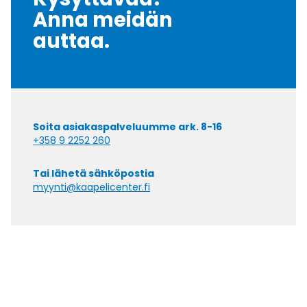
Anna meidän
auttaa.
Soita asiakaspalveluumme ark. 8-16
+358 9 2252 260
Tai lähetä sähköpostia
myynti@kaapelicenter.fi