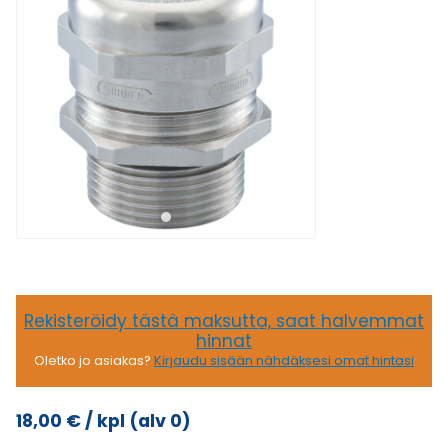
Rekisteröidy tästä maksutta, saat halvemmat
hinnat
Oletko jo asiakas?
Kirjaudu sisään nähdäksesi omat hintasi
18,00
€
/ kpl
(alv 0)