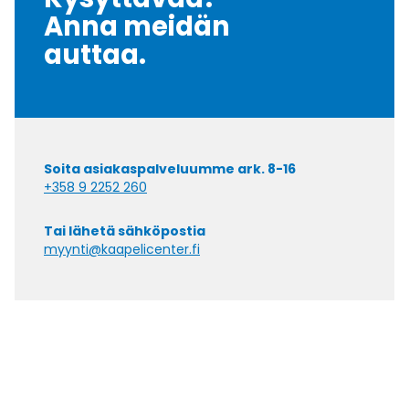
Anna meidän
auttaa.
Soita asiakaspalveluumme ark. 8-16
+358 9 2252 260
Tai lähetä sähköpostia
myynti@kaapelicenter.fi