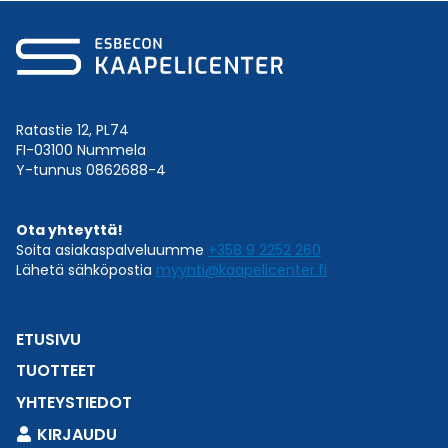
Ratastie 12, PL74
FI-03100 Nummela
Y-tunnus 0862688-4
Ota yhteyttä!
Soita asiakaspalveluumme
+358 9 2252 260
Lähetä sähköpostia
myynti@kaapelicenter.fi
ETUSIVU
TUOTTEET
YHTEYSTIEDOT
KIRJAUDU