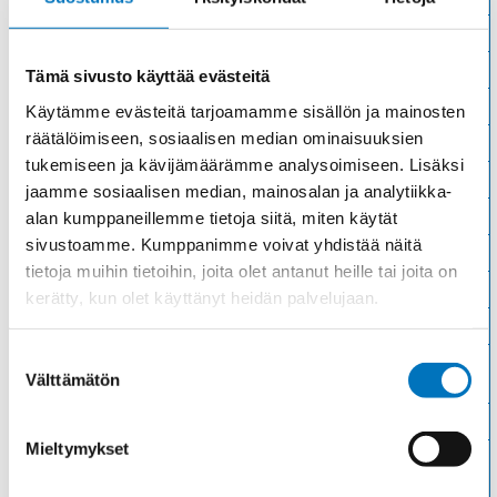
Materiaali
Niklattu messinki
Kierre
Metr.
Tämä sivusto käyttää evästeitä
Ulkokierre Ag
M 50 x 1,5
Käytämme evästeitä tarjoamamme sisällön ja mainosten
räätälöimiseen, sosiaalisen median ominaisuuksien
Normen
RoHS;M
tukemiseen ja kävijämäärämme analysoimiseen. Lisäksi
Min [C]
-20
jaamme sosiaalisen median, mainosalan ja analytiikka-
Max [C]
95
alan kumppaneillemme tietoja siitä, miten käytät
sivustoamme. Kumppanimme voivat yhdistää näitä
Käyttölämpötila
'-20°C to +95°C
tietoja muihin tietoihin, joita olet antanut heille tai joita on
O-Rengas
NBR
kerätty, kun olet käyttänyt heidän palvelujaan.
Kotelointiluokka
IP 68 – 10 bar;IP 69 K
Suostumuksen
Avaimenkuva 1
57
Välttämätön
[Mm]
valinta
Ex-suojaus Taso
II 1D Ex ta IIIC Da;II 2G Ex eb IIC Gb
Mieltymykset
Setrifikaatti
ATEX;VDE;EAC;INMETRO;IECEx;CSA;DNV-
Logot
GL;CE;UL;NEMA;cUL