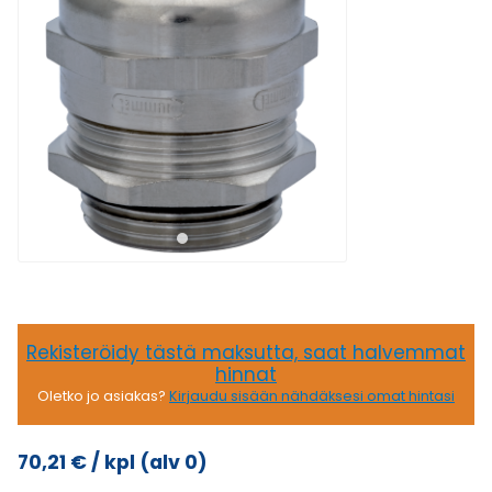
Rekisteröidy tästä maksutta, saat halvemmat
hinnat
Oletko jo asiakas?
Kirjaudu sisään nähdäksesi omat hintasi
70,21
€
/ kpl
(alv 0)