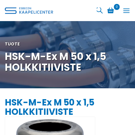
Siirry
0
sisältöön
TUOTE
HSK-M-Ex M 50 x 1,5
HOLKKITIIVISTE
HSK-M-Ex M 50 x 1,5
HOLKKITIIVISTE