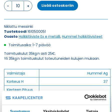
HSK-
Lisää ostoskoriin
M-
Ex
M
50
Niklattu messinki
x
Tuotekoodi
1610500051
1,5
Osasto
Holkkitiiviste Ex e metalli
,
Hummel holkkitiivisteet
HOLKKITIIVISTE
määrä
Toimitusaika: 1-7 päivää
Toimituskulut 35kg:n asti 25€.
Yli 35kg:n toimituskulut toteutuneiden kulujen mukaan.
Valmistaja
Hummel Ag
Korkeus H
37
Kierteen Pituus
9
Gl
Tuotenimi/Malli
HSK-M-Ex
Etim 7
EC000441
Suostumus
Yksityiskohdat
Tietoja