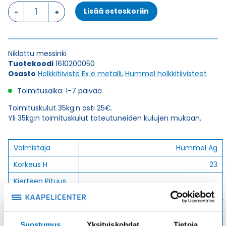
HSK-
Lisää ostoskoriin
M-
EX
M20X1,5
HOLKKITIIVISTE
Niklattu messinki
määrä
Tuotekoodi
1610200050
Osasto
Holkkitiiviste Ex e metalli
,
Hummel holkkitiivisteet
Toimitusaika: 1-7 päivää
Toimituskulut 35kg:n asti 25€.
Yli 35kg:n toimituskulut toteutuneiden kulujen mukaan.
Valmistaja
Hummel Ag
Korkeus H
23
Kierteen Pituus
6
Gl
Tuotenimi/Malli
HSK-M-Ex
Etim 7
EC000441
Suostumus
Yksityiskohdat
Tietoja