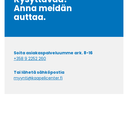
Anna meidän
auttaa.
Soita asiakaspalveluumme ark. 8-16
+358 9 2252 260
Tai lähetä sähköpostia
myynti@kaapelicenter.fi