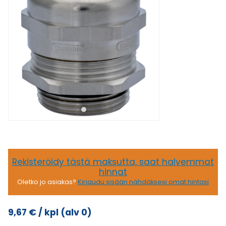
Rekisteröidy tästä maksutta, saat halvemmat
hinnat
Oletko jo asiakas?
Kirjaudu sisään nähdäksesi omat hintasi
9,67
€
/ kpl
(alv 0)