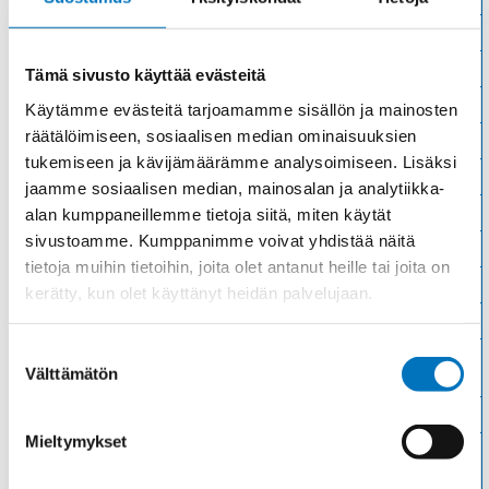
Materiaali
Niklattu messinki
Kierre
Metr.
Tämä sivusto käyttää evästeitä
Ulkokierre Ag
M 20 x 1,5
Käytämme evästeitä tarjoamamme sisällön ja mainosten
räätälöimiseen, sosiaalisen median ominaisuuksien
Normen
RoHS;M
tukemiseen ja kävijämäärämme analysoimiseen. Lisäksi
Min [C]
-20
jaamme sosiaalisen median, mainosalan ja analytiikka-
Max [C]
95
alan kumppaneillemme tietoja siitä, miten käytät
sivustoamme. Kumppanimme voivat yhdistää näitä
Käyttölämpötila
'-20°C to +95°C
tietoja muihin tietoihin, joita olet antanut heille tai joita on
O-Rengas
NBR
kerätty, kun olet käyttänyt heidän palvelujaan.
Kotelointiluokka
IP 68 – 10 bar;IP 69 K
Suostumuksen
Avaimenkuva 1
22
Välttämätön
[Mm]
valinta
Ex-suojaus Taso
II 1D Ex ta IIIC Da;II 2G Ex eb IIC Gb
Mieltymykset
Setrifikaatti
ATEX;VDE;EAC;INMETRO;IECEx;CSA;DNV-
Logot
GL;CE;UL;NEMA;cUL