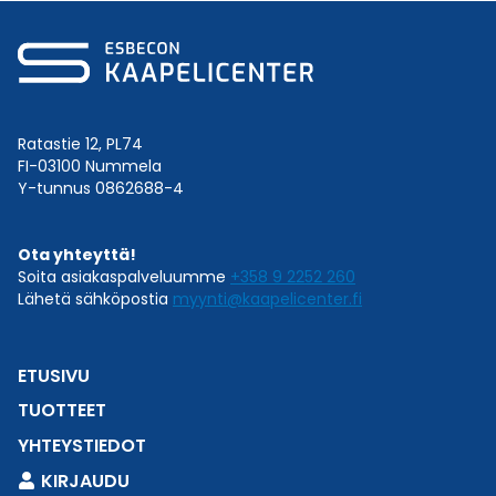
Ratastie 12, PL74
FI-03100 Nummela
Y-tunnus 0862688-4
Ota yhteyttä!
Soita asiakaspalveluumme
+358 9 2252 260
Lähetä sähköpostia
myynti@kaapelicenter.fi
ETUSIVU
TUOTTEET
YHTEYSTIEDOT
KIRJAUDU