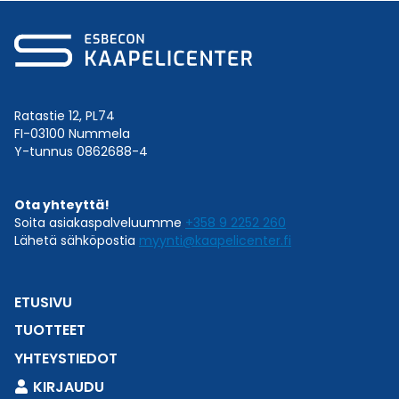
Ratastie 12, PL74
FI-03100 Nummela
Y-tunnus 0862688-4
Ota yhteyttä!
Soita asiakaspalveluumme
+358 9 2252 260
Lähetä sähköpostia
myynti@kaapelicenter.fi
ETUSIVU
TUOTTEET
YHTEYSTIEDOT
KIRJAUDU