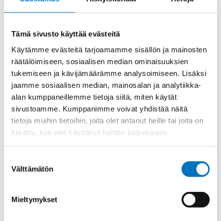
Materiaali
Niklattu messinki
Kierre
PG
Tämä sivusto käyttää evästeitä
Ulkokierre Ag
PG 16
Käytämme evästeitä tarjoamamme sisällön ja mainosten
räätälöimiseen, sosiaalisen median ominaisuuksien
Normen
RoHS
tukemiseen ja kävijämäärämme analysoimiseen. Lisäksi
Min [C]
-20
jaamme sosiaalisen median, mainosalan ja analytiikka-
Max [C]
95
alan kumppaneillemme tietoja siitä, miten käytät
sivustoamme. Kumppanimme voivat yhdistää näitä
Käyttölämpötila
'-20°C to +95°C
tietoja muihin tietoihin, joita olet antanut heille tai joita on
O-Rengas
NBR
kerätty, kun olet käyttänyt heidän palvelujaan.
Kotelointiluokka
IP 68 – 10 bar;IP 69 K
Suostumuksen
Avaimenkuva 1
24
Välttämätön
[Mm]
valinta
Ex-suojaus Taso
II 1D Ex ta IIIC Da;II 2G Ex eb IIC Gb
Mieltymykset
Setrifikaatti
ATEX;EAC;INMETRO;IECEx;CSA;DNV-
Logot
GL;CE;NEMA;UL;cUL