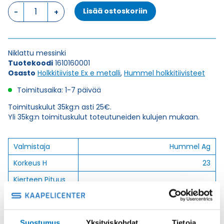
HSK-
Lisää ostoskoriin
M-
EX
PK
16
Niklattu messinki
HOLKKITIIVISTE
Tuotekoodi
1610160001
määrä
Osasto
Holkkitiiviste Ex e metalli
,
Hummel holkkitiivisteet
Toimitusaika: 1-7 päivää
Toimituskulut 35kg:n asti 25€.
Yli 35kg:n toimituskulut toteutuneiden kulujen mukaan.
Valmistaja
Hummel Ag
Korkeus H
23
Kierteen Pituus
6.5
Gl
Tuotenimi/Malli
HSK-M-Ex
Etim 7
EC000441
Suostumus
Yksityiskohdat
Tietoja