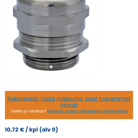
Rekisteröidy tästä maksutta, saat halvemmat
hinnat
Oletko jo asiakas?
Kirjaudu sisään nähdäksesi omat hintasi
10,72
€
/ kpl
(alv 0)