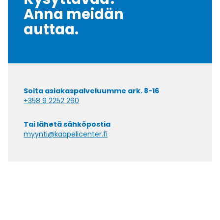
Anna meidän
auttaa.
Soita asiakaspalveluumme ark. 8-16
+358 9 2252 260
Tai lähetä sähköpostia
myynti@kaapelicenter.fi