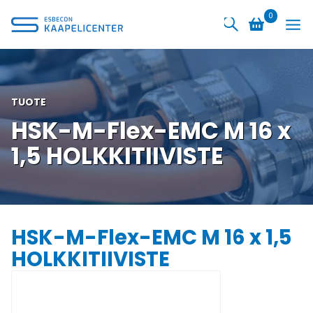
Siirry
0
sisältöön
TUOTE
HSK-M-Flex-EMC M 16 x
1,5 HOLKKITIIVISTE
HSK-M-Flex-EMC M 16 x 1,5
HOLKKITIIVISTE