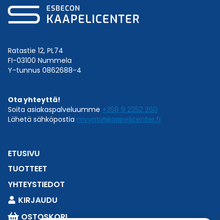
Ratastie 12, PL74
FI-03100 Nummela
Y-tunnus 0862688-4
Ota yhteyttä!
Soita asiakaspalveluumme
+358 9 2252 260
Lähetä sähköpostia
myynti@kaapelicenter.fi
ETUSIVU
TUOTTEET
YHTEYSTIEDOT
KIRJAUDU
OSTOSKORI