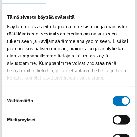
Materiaali
Niklattu messinki
Kierre
Metr.-pitkä
Tämä sivusto käyttää evästeitä
Ulkokierre Ag
M 16 x 1,5
Käytämme evästeitä tarjoamamme sisällön ja mainosten
Normen
EN_50262;RoHS
räätälöimiseen, sosiaalisen median ominaisuuksien
tukemiseen ja kävijämäärämme analysoimiseen. Lisäksi
Min [C]
-40
jaamme sosiaalisen median, mainosalan ja analytiikka-
Max [C]
100
alan kumppaneillemme tietoja siitä, miten käytät
sivustoamme. Kumppanimme voivat yhdistää näitä
Käyttölämpötila
'-40°C to +100°C
tietoja muihin tietoihin, joita olet antanut heille tai joita on
O-Rengas
NBR
kerätty, kun olet käyttänyt heidän palvelujaan.
Kotelointiluokka
IP 68 – 10 bar;IP 69 K
Avaimenkuva 1
Suostumuksen
20
[Mm]
Välttämätön
valinta
UR;NEMA;Bahnzulassung;cUR;DNV-
Setrifikaatti Logot
GL;CSA
Mieltymykset
Halkasija Min.[Mm]
5
Kaapelille Mm
5 - 10 mm