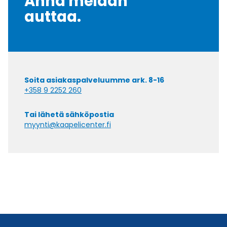
Anna meidän
auttaa.
Soita asiakaspalveluumme ark. 8-16
+358 9 2252 260
Tai lähetä sähköpostia
myynti@kaapelicenter.fi