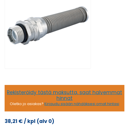
Rekisteröidy tästä maksutta, saat halvemmat
hinnat
Oletko jo asiakas?
Kirjaudu sisään nähdäksesi omat hintasi
38,21
€
/ kpl
(alv 0)