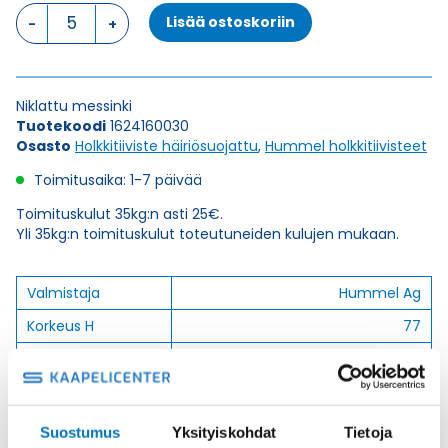
HSK-
Lisää ostoskoriin
M-
Flex-
EMC
M
Niklattu messinki
16
Tuotekoodi
1624160030
x
Osasto
Holkkitiiviste häiriösuojattu
,
Hummel holkkitiivisteet
1,5
HOLKKITIIVISTE
Toimitusaika: 1-7 päivää
määrä
Toimituskulut 35kg:n asti 25€.
Yli 35kg:n toimituskulut toteutuneiden kulujen mukaan.
Valmistaja
Hummel Ag
Korkeus H
77
Kierteen Pituus Gl
10
Tuotenimi/Malli
HSK-M-Flex-EMC
Etim 7
EC000441
Suostumus
Yksityiskohdat
Tietoja