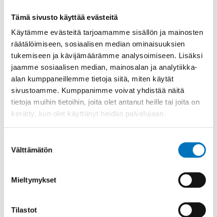
Materiaali
Niklattu messinki
Tämä sivusto käyttää evästeitä
Kierre
Metr.
Käytämme evästeitä tarjoamamme sisällön ja mainosten
Ulkokierre Ag
M 25 x 1,5
räätälöimiseen, sosiaalisen median ominaisuuksien
Normen
RoHS;M
tukemiseen ja kävijämäärämme analysoimiseen. Lisäksi
jaamme sosiaalisen median, mainosalan ja analytiikka-
Min [C]
-40
alan kumppaneillemme tietoja siitä, miten käytät
Max [C]
100
sivustoamme. Kumppanimme voivat yhdistää näitä
Käyttölämpötila
'-40°C to +100°C
tietoja muihin tietoihin, joita olet antanut heille tai joita on
kerätty, kun olet käyttänyt heidän palvelujaan.
O-Rengas
NBR
Kotelointiluokka
IP 68 – 10 bar;IP 69 K
Suostumuksen
Avaimenkuva 1 [Mm]
30
Välttämätön
valinta
UL;DNV-
Setrifikaatti Logot
GL;NEMA;Bahnzulassung;cUL
Mieltymykset
Halkasija Min.[Mm]
13
Kaapelille Mm
13 - 18 mm
Tilastot