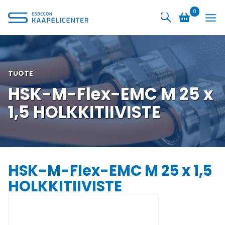
Siirry
0
sisältöön
TUOTE
HSK-M-Flex-EMC M 25 x
1,5 HOLKKITIIVISTE
HSK-M-Flex-EMC M 25 x 1,5
HOLKKITIIVISTE