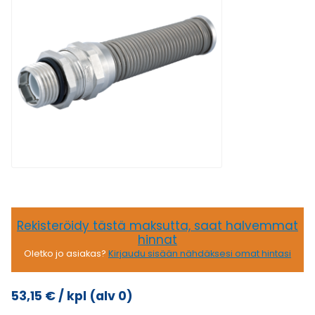
Rekisteröidy tästä maksutta, saat halvemmat
hinnat
Oletko jo asiakas?
Kirjaudu sisään nähdäksesi omat hintasi
53,15
€
/ kpl
(alv 0)