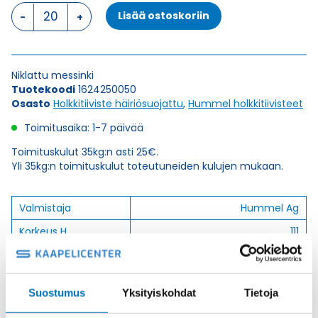
HSK-
Lisää ostoskoriin
M-
Flex-
EMC
M
Niklattu messinki
25
Tuotekoodi
1624250050
x
Osasto
Holkkitiiviste häiriösuojattu
,
Hummel holkkitiivisteet
1,5
HOLKKITIIVISTE
Toimitusaika: 1-7 päivää
määrä
Toimituskulut 35kg:n asti 25€.
Yli 35kg:n toimituskulut toteutuneiden kulujen mukaan.
Valmistaja
Hummel Ag
Korkeus H
111
Kierteen Pituus Gl
7
Tuotenimi/Malli
HSK-M-Flex-EMC
Suostumus
Yksityiskohdat
Tietoja
Etim 7
EC000441