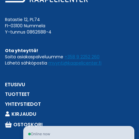
Ratastie 12, PL74
FI-03100 Nummela
Y-tunnus 0862688-4
Ota yhteyttä!
Soita asiakaspalveluumme
+358 9 2252 260
Lähetä sähköpostia
myynti@kaapelicenter.fi
ETUSIVU
TUOTTEET
YHTEYSTIEDOT
KIRJAUDU
OSTOSKORI
Online now