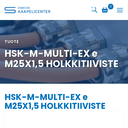
Siirry
0
sisältöön
TUOTE
HSK-M-MULTI-EX e
M25X1,5 HOLKKITIIVISTE
HSK-M-MULTI-EX e
M25X1,5 HOLKKITIIVISTE