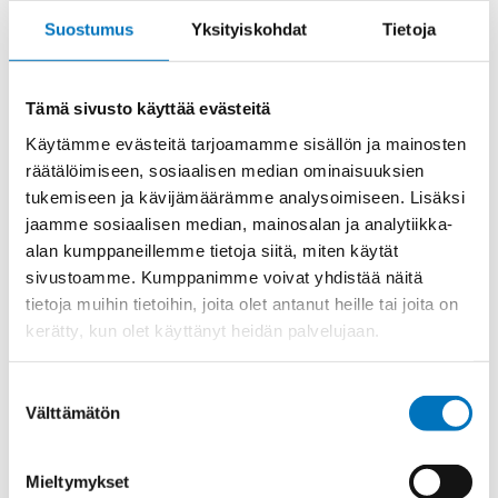
hinnat
Suostumus
Yksityiskohdat
Tietoja
Oletko jo asiakas?
Kirjaudu sisään nähdäksesi omat hintasi
Kysy hinta
Tämä sivusto käyttää evästeitä
Käytämme evästeitä tarjoamamme sisällön ja mainosten
räätälöimiseen, sosiaalisen median ominaisuuksien
tukemiseen ja kävijämäärämme analysoimiseen. Lisäksi
Tuotekoodi
1687250050
jaamme sosiaalisen median, mainosalan ja analytiikka-
Osasto
Holkkitiiviste metalli
,
Hummel holkkitiivisteet
alan kumppaneillemme tietoja siitä, miten käytät
Toimitusaika: 1-7 päivää
sivustoamme. Kumppanimme voivat yhdistää näitä
tietoja muihin tietoihin, joita olet antanut heille tai joita on
Toimituskulut 35kg:n asti 25€.
Yli 35kg:n toimituskulut toteutuneiden kulujen mukaan.
kerätty, kun olet käyttänyt heidän palvelujaan.
Suostumuksen
Valmistaja
Hummel Ag
Välttämätön
valinta
Myyntierä
25
Mieltymykset