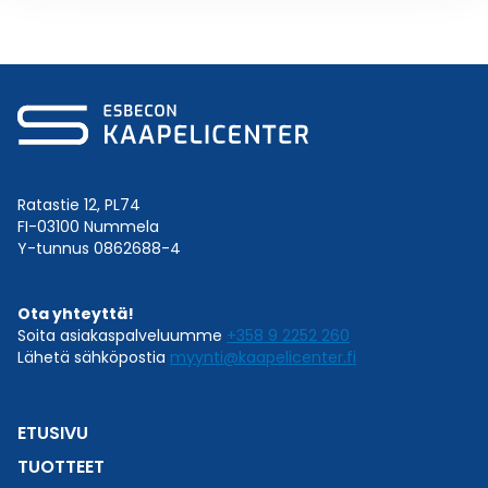
Ratastie 12, PL74
FI-03100 Nummela
Y-tunnus 0862688-4
Ota yhteyttä!
Soita asiakaspalveluumme
+358 9 2252 260
Lähetä sähköpostia
myynti@kaapelicenter.fi
ETUSIVU
TUOTTEET