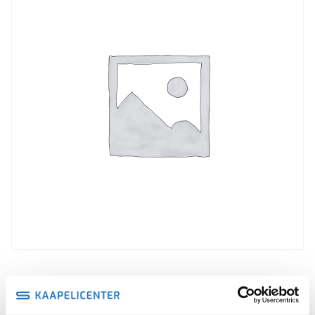
Rekisteröidy tästä maksutta, saat halvemmat