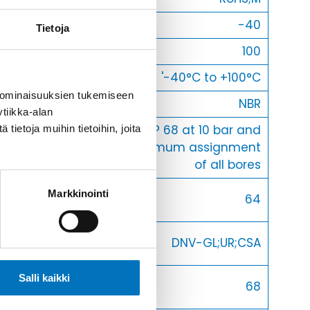
Min [C]
-40
Tietoja
Max [C]
100
Käyttölämpötila
'-40°C to +100°C
 ominaisuuksien tukemiseen
O-Rengas
NBR
tiikka-alan
IP 65;IP 68 at 10 bar and
ietoja muihin tietoihin, joita
Kotelointiluokka
optimum assignment
of all bores
Avaimenkuva 1
Markkinointi
64
[Mm]
Setrifikaatti
DNV-GL;UR;CSA
Logot
Avaimenkuva 2
Salli kaikki
68
[Mm]