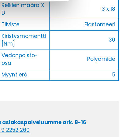
Reikien määrä X
3 x 18
D
Tiiviste
Elastomeeri
Kiristysmomentti
30
[Nm]
Vedonpoisto-
Polyamide
osa
Myyntierä
5
a asiakaspalveluumme ark. 8-16
 9 2252 260