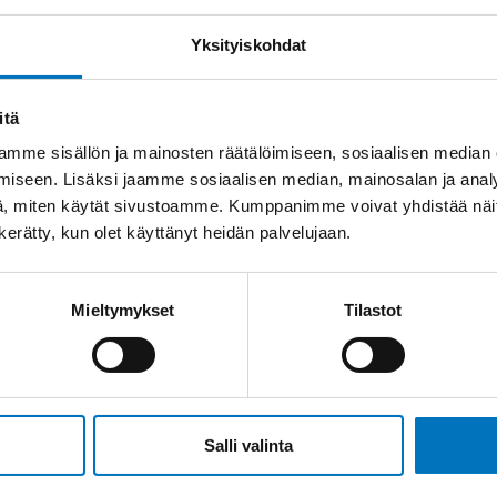
Yksityiskohdat
itä
mme sisällön ja mainosten räätälöimiseen, sosiaalisen median
iseen. Lisäksi jaamme sosiaalisen median, mainosalan ja analy
, miten käytät sivustoamme. Kumppanimme voivat yhdistää näitä t
n kerätty, kun olet käyttänyt heidän palvelujaan.
Mieltymykset
Tilastot
Salli valinta