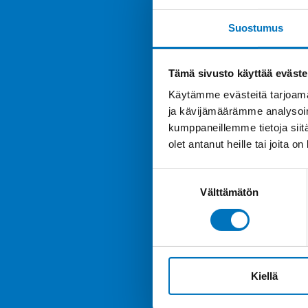
Suostumus
Tämä sivusto käyttää eväste
Käytämme evästeitä tarjoama
ja kävijämäärämme analysoim
kumppaneillemme tietoja siitä
olet antanut heille tai joita o
Suostumuksen
Välttämätön
valinta
Kiellä