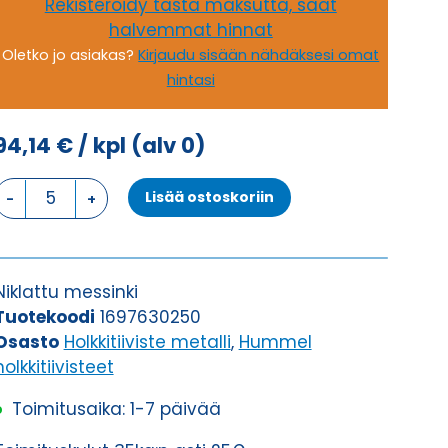
Rekisteröidy tästä maksutta, saat
halvemmat hinnat
Oletko jo asiakas?
Kirjaudu sisään nähdäksesi omat
hintasi
94,14
€
/ kpl
(alv 0)
HSK-
Lisää ostoskoriin
M-
MULTI
M
63
Niklattu messinki
x
Tuotekoodi
1697630250
1,5
Osasto
Holkkitiiviste metalli
,
Hummel
HOLKKITIIVISTE
holkkitiivisteet
määrä
Toimitusaika: 1-7 päivää