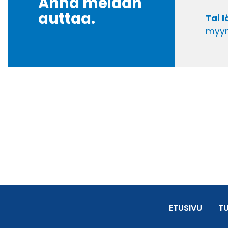
Anna meidän
auttaa.
Tai 
myyn
ETUSIVU
T