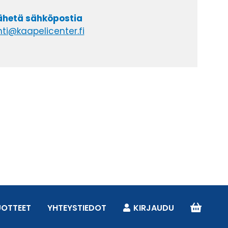
lähetä sähköpostia
ti@kaapelicenter.fi
UOTTEET
YHTEYSTIEDOT
KIRJAUDU