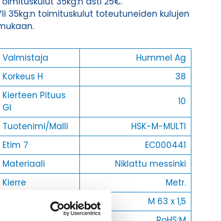
Toimituskulut 35kg:n asti 25€.
Yli 35kg:n toimituskulut toteutuneiden kulujen
mukaan.
Valmistaja
Hummel Ag
Korkeus H
38
Kierteen Pituus
10
Gl
Tuotenimi/Malli
HSK-M-MULTI
Etim 7
EC000441
Materiaali
Niklattu messinki
Kierre
Metr.
Ulkokierre Ag
M 63 x 1,5
Normen
RoHS;M