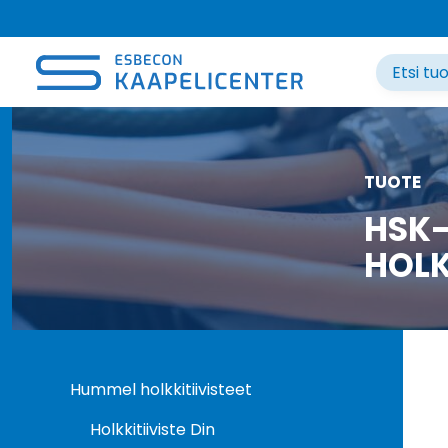
Siirry
sisältöön
TUOTE
HSK-
HOLK
Hummel holkkitiivisteet
Holkkitiiviste Din