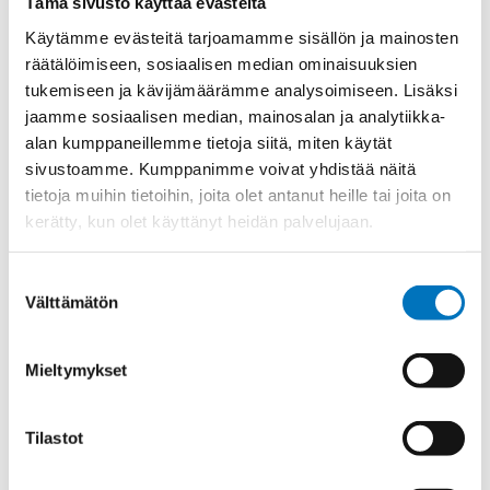
Tämä sivusto käyttää evästeitä
Materiaali
Niklattu messinki
Käytämme evästeitä tarjoamamme sisällön ja mainosten
räätälöimiseen, sosiaalisen median ominaisuuksien
Kierre
Metr.
tukemiseen ja kävijämäärämme analysoimiseen. Lisäksi
Ulkokierre Ag
M 25 x 1,5
jaamme sosiaalisen median, mainosalan ja analytiikka-
Normen
RoHS;M
alan kumppaneillemme tietoja siitä, miten käytät
sivustoamme. Kumppanimme voivat yhdistää näitä
Min [C]
-40
tietoja muihin tietoihin, joita olet antanut heille tai joita on
Max [C]
100
kerätty, kun olet käyttänyt heidän palvelujaan.
Käyttölämpötila
'-40°C to +100°C
Suostumuksen
O-Rengas
NBR
Välttämätön
valinta
IP 65;IP 68 at 10 bar and optimum
Kotelointiluokka
assignment of all bores
Mieltymykset
Avaimenkuva 1
30
[Mm]
Setrifikaatti
Tilastot
DNV-GL;UR;CSA
Logot