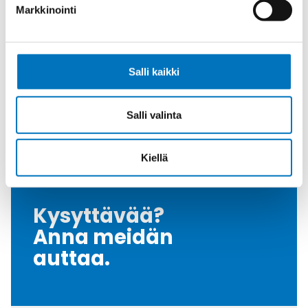
Reikien määrä X
3 x 7
Markkinointi
D
Tiiviste
Elastomeeri
Kiristysmomentti
12
Salli kaikki
[Nm]
Vedonpoisto-
Polyamide
osa
Salli valinta
Myyntierä
25
Kiellä
Kysyttävää?
Anna meidän
auttaa.