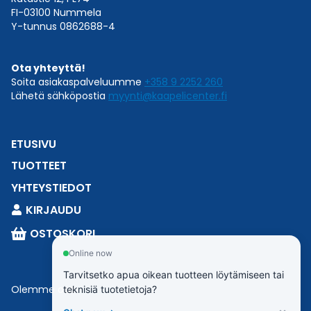
FI-03100 Nummela
Y-tunnus 0862688-4
Ota yhteyttä!
Soita asiakaspalveluumme
+358 9 2252 260
Lähetä sähköpostia
myynti@kaapelicenter.fi
ETUSIVU
TUOTTEET
YHTEYSTIEDOT
KIRJAUDU
OSTOSKORI
Online now
Tarvitsetko apua oikean tuotteen löytämiseen tai
Olemme osa
Esbeconia
.
teknisiä tuotetietoja?