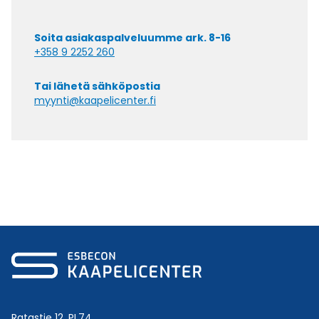
Soita asiakaspalveluumme ark. 8-16
+358 9 2252 260
Tai lähetä sähköpostia
myynti@kaapelicenter.fi
Ratastie 12, PL74