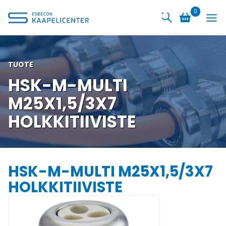
Siirry
0
sisältöön
TUOTE
HSK-M-MULTI
M25X1,5/3X7
HOLKKITIIVISTE
HSK-M-MULTI M25X1,5/3X7
HOLKKITIIVISTE