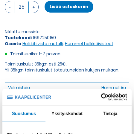
HSK-
Lisää ostoskoriin
M-
MULTI
M25X1,5/3X7
HOLKKITIIVISTE
Niklattu messinki
määrä
Tuotekoodi
1697250150
Osasto
Holkkitiiviste metalli
,
Hummel holkkitiivisteet
Toimitusaika: 1-7 päivää
Toimituskulut 35kg:n asti 25€.
Yli 35kg:n toimituskulut toteutuneiden kulujen mukaan.
Valmistaja
Hummel Ag
Korkeus H
26
Kierteen Pituus
7
Gl
Suostumus
Yksityiskohdat
Tietoja
Tuotenimi/Malli
HSK-M-MULTI
Etim 7
EC000441