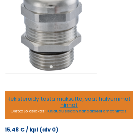
Rekisteröidy tästä maksutta, saat halvemmat
hinnat
Oletko jo asiakas?
Kirjaudu sisään nähdäksesi omat hintasi
15,48
€
/ kpl
(alv 0)