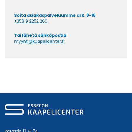
Soita asiakaspalveluumme ark. 8-16
+358 9 2252 260
Tai lähetä sähköpostia
myynti@kaapelicenter.fi
Ratastie 12, PL74