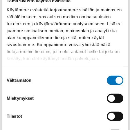
Tämä sivusto käyttää evästeitä
Materiaali
Niklattu messinki
Käytämme evästeitä tarjoamamme sisällön ja mainosten
Kierre
Metr.
räätälöimiseen, sosiaalisen median ominaisuuksien
Ulkokierre Ag
M 20 x 1,5
tukemiseen ja kävijämäärämme analysoimiseen. Lisäksi
jaamme sosiaalisen median, mainosalan ja analytiikka-
Normen
RoHS;M
alan kumppaneillemme tietoja siitä, miten käytät
Min [C]
-20
sivustoamme. Kumppanimme voivat yhdistää näitä
Max [C]
130
tietoja muihin tietoihin, joita olet antanut heille tai joita on
kerätty, kun olet käyttänyt heidän palvelujaan.
Käyttölämpötila
'-20°C to +130°C
O-Rengas
FKM
Suostumuksen
Kotelointiluokka
IP 68 – 10 bar;IP 69 K
Välttämätön
valinta
Avaimenkuva 1 [Mm]
24
Mieltymykset
Ex-suojaus Taso
II 1D Ex ta IIIC Da;II 2G Ex db IIC Gb
CE;DNV-
Setrifikaatti Logot
GL;ATEX;EAC;INMETRO;IECEx
Tilastot
Halkasija Min.[Mm]
7