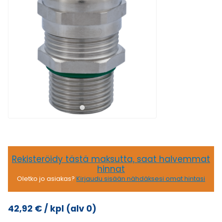
Rekisteröidy tästä maksutta, saat halvemmat
hinnat
Oletko jo asiakas?
Kirjaudu sisään nähdäksesi omat hintasi
42,92
€
/ kpl
(alv 0)