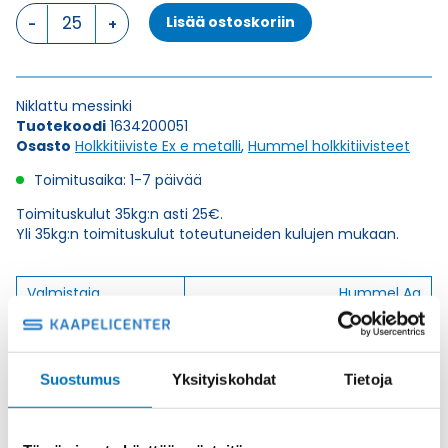
HSK-
Lisää ostoskoriin
M-
PVDF-
Ex-
d
Niklattu messinki
M
Tuotekoodi
1634200051
20
Osasto
Holkkitiiviste Ex e metalli
,
Hummel holkkitiivisteet
x
1,5
Toimitusaika: 1-7 päivää
HOLKKITIIVISTE
määrä
Toimituskulut 35kg:n asti 25€.
Yli 35kg:n toimituskulut toteutuneiden kulujen mukaan.
Valmistaja
Hummel Ag
Korkeus H
25
Kierteen Pituus Gl
16
Suostumus
Yksityiskohdat
Tietoja
Tuotenimi/Malli
HSK-M-PVDF-Ex-d
Etim 7
EC000441