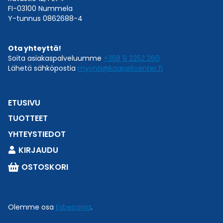
FI-03100 Nummela
Y-tunnus 0862688-4
Ota yhteyttä!
Soita asiakaspalveluumme
+358 9 2252 260
Lähetä sähköpostia
myynti@kaapelicenter.fi
ETUSIVU
TUOTTEET
YHTEYSTIEDOT
KIRJAUDU
OSTOSKORI
Olemme osa
Esbeconia
.