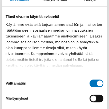
Materiaali
Niklattu messinki
Kierre
PG.-long
Tämä sivusto käyttää evästeitä
Ulkokierre Ag
PG 7
Käytämme evästeitä tarjoamamme sisällön ja mainosten
räätälöimiseen, sosiaalisen median ominaisuuksien
Normen
RoHS
tukemiseen ja kävijämäärämme analysoimiseen. Lisäksi
Min [C]
-20
jaamme sosiaalisen median, mainosalan ja analytiikka-
Max [C]
130
alan kumppaneillemme tietoja siitä, miten käytät
sivustoamme. Kumppanimme voivat yhdistää näitä
Käyttölämpötila
'-20°C to +130°C
tietoja muihin tietoihin, joita olet antanut heille tai joita on
O-Rengas
FKM
kerätty, kun olet käyttänyt heidän palvelujaan.
Kotelointiluokka
IP 68 – 10 bar;IP 69 K
Suostumuksen
Avaimenkuva 1
14
Välttämätön
[Mm]
valinta
Ex-suojaus Taso
II 1D Ex ta IIIC Da;II 2G Ex eb IIC Gb
Mieltymykset
Setrifikaatti
ATEX;EAC;UR;INMETRO;IECEx;DNV-
Logot
GL;CE;cUR;NEMA