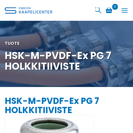
Siirry
0
sisältöön
TUOTE
HSK-M-PVDF-Ex PG 7
HOLKKITIIVISTE
HSK-M-PVDF-Ex PG 7
HOLKKITIIVISTE