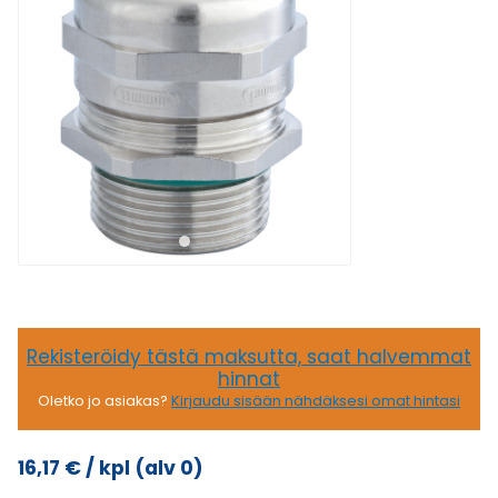
Rekisteröidy tästä maksutta, saat halvemmat
hinnat
Oletko jo asiakas?
Kirjaudu sisään nähdäksesi omat hintasi
16,17
€
/ kpl
(alv 0)