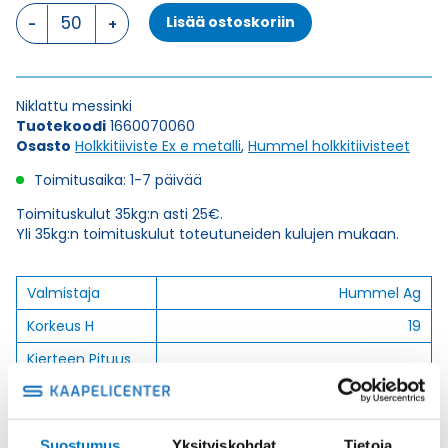
HSK-
Lisää ostoskoriin
M-
PVDF-
Ex
PG
Niklattu messinki
7
Tuotekoodi
1660070060
HOLKKITIIVISTE
Osasto
Holkkitiiviste Ex e metalli
,
Hummel holkkitiivisteet
määrä
Toimitusaika: 1-7 päivää
Toimituskulut 35kg:n asti 25€.
Yli 35kg:n toimituskulut toteutuneiden kulujen mukaan.
Valmistaja
Hummel Ag
Korkeus H
19
Kierteen Pituus
10
Gl
Tuotenimi/Malli
HSK-M-PVDF-Ex
Etim 7
EC000441
Suostumus
Yksityiskohdat
Tietoja