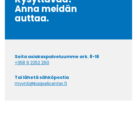
Anna meidän
auttaa.
Soita asiakaspalveluumme ark. 8-16
+358 9 2252 260
Tai lähetä sähköpostia
myynti@kaapelicenter.fi