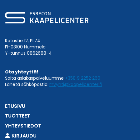
Ratastie 12, PL74
FI-03100 Nummela
Y-tunnus 0862688-4
Ota yhteyttä!
Soita asiakaspalveluumme
+358 9 2252 260
Lähetä sähköpostia
myynti@kaapelicenter.fi
ETUSIVU
TUOTTEET
YHTEYSTIEDOT
KIRJAUDU