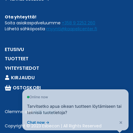
Ota yhteyttä!
Soita asiakaspalveluumme
+358 9 2252 260
Lähetä sähköpostia
myynti@kaapelicenter.fi
ETUSIVU
TUOTTEET
YHTEYSTIEDOT
KIRJAUDU
OSTOSKORI
Online now
Tarvitsetko apua oikean tuotteen löytämiseen tai
Olemme osa
Esbeconia
.
teknisiä tuotetietoja?
×
Chat now →
Copyright © 2023 Esbecon | All Rights Reserved