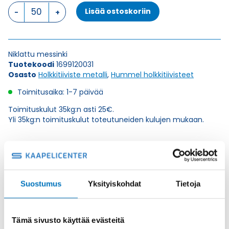
HSK-
Lisää ostoskoriin
M-
PVDF
M
12
Niklattu messinki
x
Tuotekoodi
1699120031
1,5
Osasto
Holkkitiiviste metalli
,
Hummel holkkitiivisteet
HOLKKITIIVISTE
määrä
Toimitusaika: 1-7 päivää
Toimituskulut 35kg:n asti 25€.
Yli 35kg:n toimituskulut toteutuneiden kulujen mukaan.
Valmistaja
Hummel Ag
Korkeus H
19
Kierteen Pituus Gl
10
Suostumus
Yksityiskohdat
Tietoja
Tuotenimi/Malli
HSK-M-PVDF
Etim 7
EC000441
Tämä sivusto käyttää evästeitä