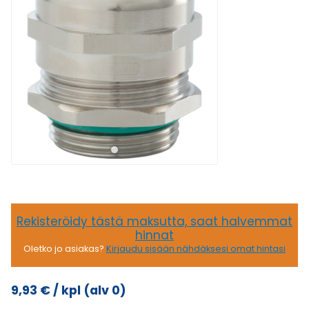
Rekisteröidy tästä maksutta, saat halvemmat
hinnat
Oletko jo asiakas?
Kirjaudu sisään nähdäksesi omat hintasi
9,93
€
/ kpl
(alv 0)