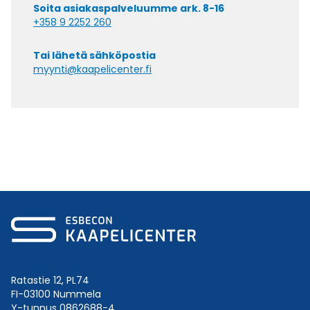
Soita asiakaspalveluumme ark. 8-16
+358 9 2252 260
Tai lähetä sähköpostia
myynti@kaapelicenter.fi
Ratastie 12, PL74
FI-03100 Nummela
Y-tunnus 0862688-4