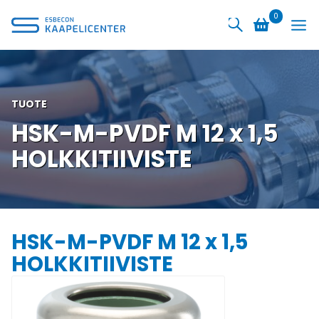
Siirry
0
sisältöön
TUOTE
HSK-M-PVDF M 12 x 1,5
HOLKKITIIVISTE
HSK-M-PVDF M 12 x 1,5
HOLKKITIIVISTE