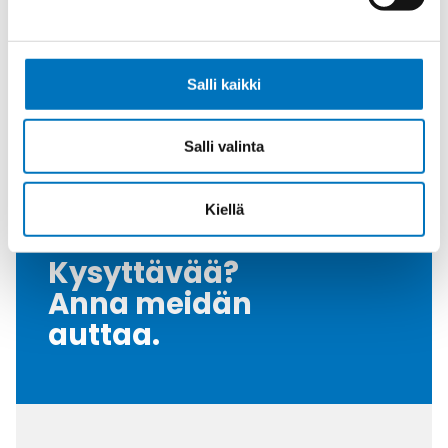
Tiiviste
FKM
Kiristysmomentti [Nm]
4
Salli kaikki
Nema Luokka
4 / 4X / 6
Vedonpoisto-osa
PVDF
Salli valinta
Myyntierä
50
Kiellä
Kysyttävää?
Anna meidän
auttaa.