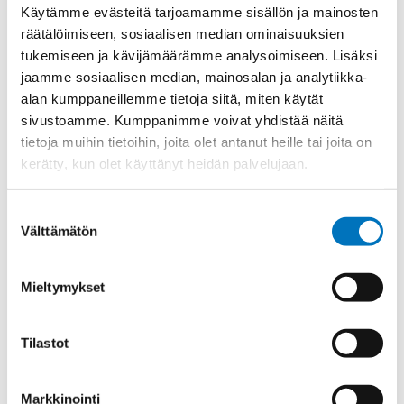
Materiaali
Niklattu messinki
Käytämme evästeitä tarjoamamme sisällön ja mainosten
räätälöimiseen, sosiaalisen median ominaisuuksien
Kierre
Metr.-pitkä
tukemiseen ja kävijämäärämme analysoimiseen. Lisäksi
Ulkokierre Ag
M 12 x 1,5
jaamme sosiaalisen median, mainosalan ja analytiikka-
Normen
RoHS;M
alan kumppaneillemme tietoja siitä, miten käytät
sivustoamme. Kumppanimme voivat yhdistää näitä
Min [C]
-35
tietoja muihin tietoihin, joita olet antanut heille tai joita on
Max [C]
150
kerätty, kun olet käyttänyt heidän palvelujaan.
Käyttölämpötila
'-35°C to +150°C
Suostumuksen
O-Rengas
FKM
Välttämätön
valinta
Kotelointiluokka
IP 68 – 10 bar;IP 69 K
Avaimenkuva 1 [Mm]
14
Mieltymykset
Setrifikaatti Logot
UR;CSA;DNV-GL;NEMA
Halkasija Min.[Mm]
2
Tilastot
Kaapelille Mm
2 - 5 mm
Halkaisija Max. [Mm]
5
Markkinointi