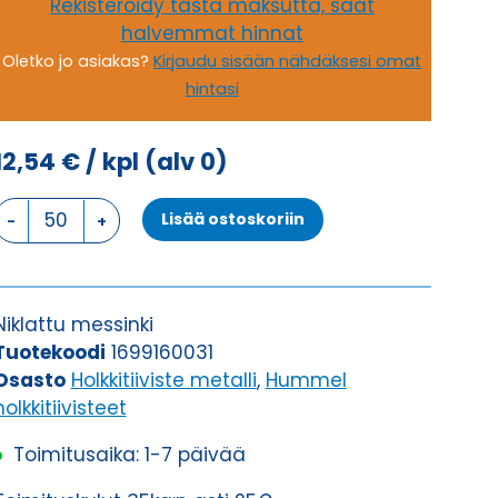
Rekisteröidy tästä maksutta, saat
halvemmat hinnat
Oletko jo asiakas?
Kirjaudu sisään nähdäksesi omat
hintasi
12,54
€
/ kpl
(alv 0)
HSK-
Lisää ostoskoriin
M-
PVDF
M
16
Niklattu messinki
x
Tuotekoodi
1699160031
1,5
Osasto
Holkkitiiviste metalli
,
Hummel
HOLKKITIIVISTE
holkkitiivisteet
määrä
Toimitusaika: 1-7 päivää