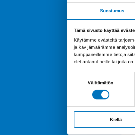
Suostumus
Tämä sivusto käyttää eväste
Käytämme evästeitä tarjoama
ja kävijämäärämme analysoim
kumppaneillemme tietoja siitä
olet antanut heille tai joita o
Suostumuksen
Välttämätön
valinta
Kiellä