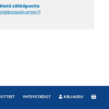
lähetä sähköpostia
ti@kaapelicenter.fi
UOTTEET
YHTEYSTIEDOT
KIRJAUDU