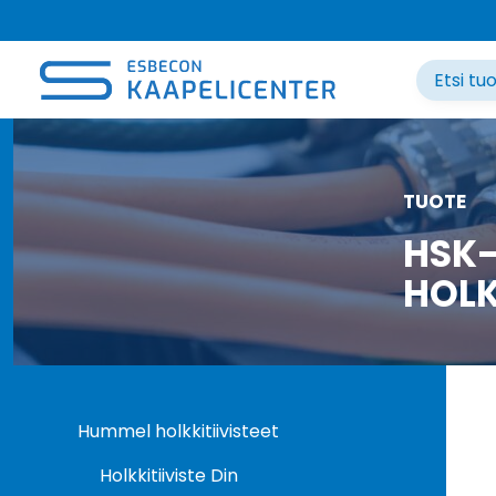
Siirry
sisältöön
TUOTE
HSK-
HOLK
Hummel holkkitiivisteet
Holkkitiiviste Din