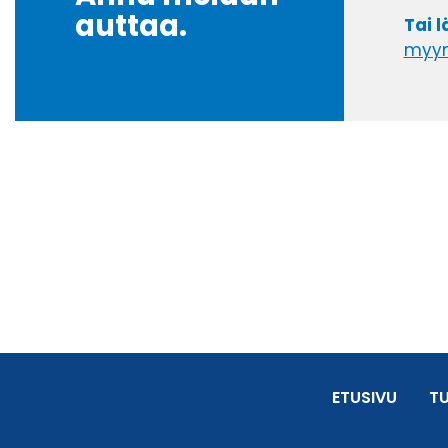
auttaa.
Tai 
myyn
ETUSIVU
T