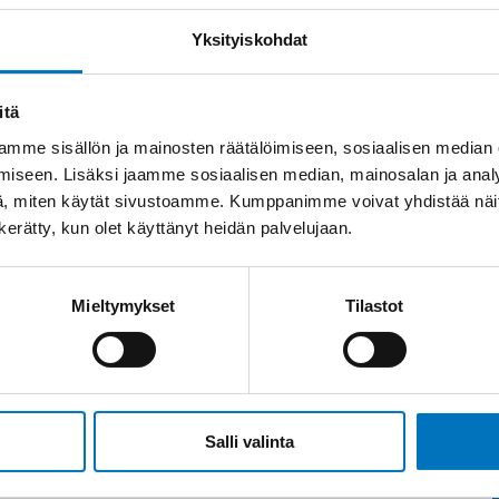
Yksityiskohdat
itä
mme sisällön ja mainosten räätälöimiseen, sosiaalisen median
iseen. Lisäksi jaamme sosiaalisen median, mainosalan ja analy
, miten käytät sivustoamme. Kumppanimme voivat yhdistää näitä t
n kerätty, kun olet käyttänyt heidän palvelujaan.
Mieltymykset
Tilastot
Salli valinta