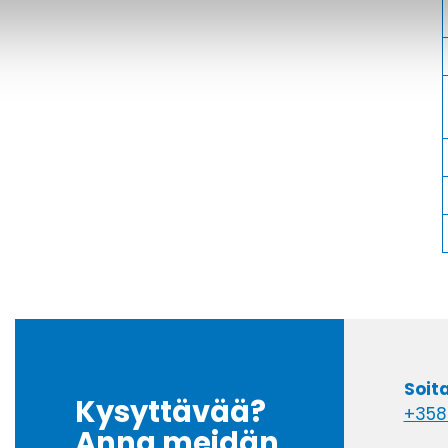
Soit
Kysyttävää?
+358
Anna meidän