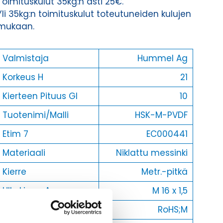
Toimituskulut 35kg:n asti 25€.
Yli 35kg:n toimituskulut toteutuneiden kulujen
mukaan.
Valmistaja
Hummel Ag
Korkeus H
21
Kierteen Pituus Gl
10
Tuotenimi/Malli
HSK-M-PVDF
Etim 7
EC000441
Materiaali
Niklattu messinki
Kierre
Metr.-pitkä
Ulkokierre Ag
M 16 x 1,5
Normen
RoHS;M