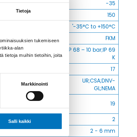
Min [C]
-35
Tietoja
Max [C]
150
Käyttölämpötila
'-35°C to +150°C
O-Rengas
FKM
 ominaisuuksien tukemiseen
tiikka-alan
IP 68 – 10 bar;IP 69
Kotelointiluokka
ietoja muihin tietoihin, joita
K
Avaimenkuva 1 [Mm]
17
UR;CSA;DNV-
Setrifikaatti Logot
Markkinointi
GL;NEMA
Avaimenkuva 2
19
[Mm]
Halkasija Min.[Mm]
2
Salli kaikki
Kaapelille Mm
2 - 6 mm