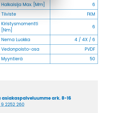
Halkaisija Max. [Mm]
6
Tiiviste
FKM
Kiristysmomentti
6
[Nm]
Nema Luokka
4 / 4X / 6
Vedonpoisto-osa
PVDF
Myyntierä
50
a asiakaspalveluumme ark. 8-16
 9 2252 260