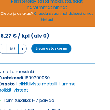
Rekisteröidy tästä maksutta, saat
halvemmat hinnat
Oletko jo asiakas?
Kirjaudu sisään nähdäksesi omat
hintasi
16,27
€
/ kpl
(alv 0)
HSK-
Lisää ostoskoriin
M-
PVDF
M
20
Niklattu messinki
x
Tuotekoodi
1699200030
1,5
Osasto
Holkkitiiviste metalli
,
Hummel
HOLKKITIIVISTE
holkkitiivisteet
määrä
Toimitusaika: 1-7 päivää