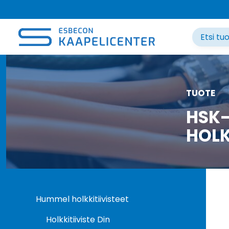
Siirry
sisältöön
TUOTE
HSK-
HOLK
Hummel holkkitiivisteet
Holkkitiiviste Din