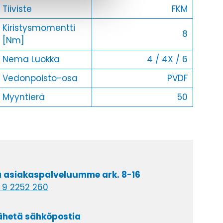
Tiiviste
FKM
Kiristysmomentti
8
[Nm]
Nema Luokka
4 / 4X / 6
Vedonpoisto-osa
PVDF
Myyntierä
50
a asiakaspalveluumme ark. 8-16
 9 2252 260
lähetä sähköpostia