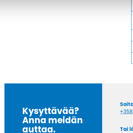
Soit
Kysyttävää?
+358
Anna meidän
auttaa.
Tai 