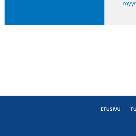
myyn
ETUSIVU
T