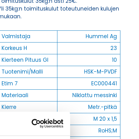
Toimituskulut 35kg:n asti 25€.
Yli 35kg:n toimituskulut toteutuneiden kulujen
mukaan.
Valmistaja
Hummel Ag
Korkeus H
23
Kierteen Pituus Gl
10
Tuotenimi/Malli
HSK-M-PVDF
Etim 7
EC000441
Materiaali
Niklattu messinki
Kierre
Metr.-pitkä
Ulkokierre Ag
M 20 x 1,5
Normen
RoHS;M