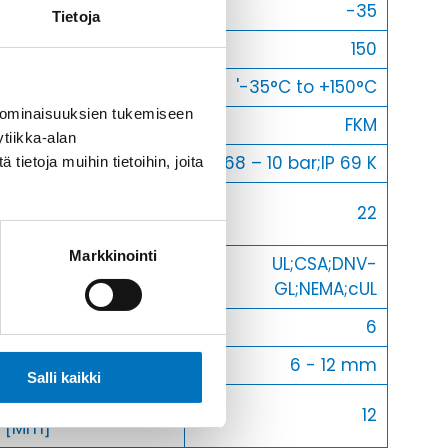
Min [C]
-35
Tietoja
Max [C]
150
Käyttölämpötila
'-35°C to +150°C
 ominaisuuksien tukemiseen
O-Rengas
FKM
tiikka-alan
Kotelointiluokka
IP 68 – 10 bar;IP 69 K
ietoja muihin tietoihin, joita
Avaimenkuva 1
22
[Mm]
Markkinointi
UL;CSA;DNV-
Setrifikaatti Logot
GL;NEMA;cUL
Halkasija Min.[Mm]
6
Kaapelille Mm
6 - 12 mm
Salli kaikki
Halkaisija Max.
12
[Mm]