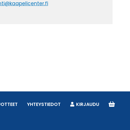
ti@kaapelicenter.fi
UOTTEET
YHTEYSTIEDOT
KIRJAUDU