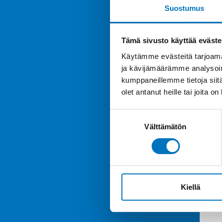
Suostumus
Tämä sivusto käyttää eväste
Käytämme evästeitä tarjoama
ja kävijämäärämme analysoim
kumppaneillemme tietoja siitä
olet antanut heille tai joita o
Suostumuksen
Välttämätön
valinta
Kiellä