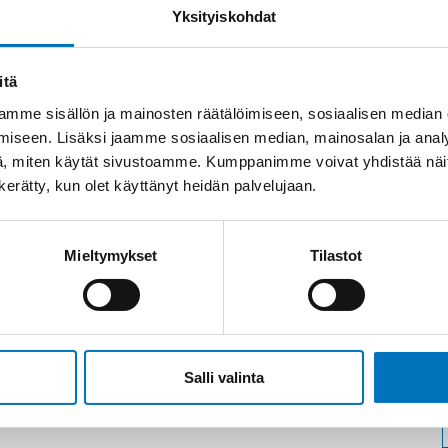
Yksityiskohdat
itä
mme sisällön ja mainosten räätälöimiseen, sosiaalisen median
iseen. Lisäksi jaamme sosiaalisen median, mainosalan ja analy
, miten käytät sivustoamme. Kumppanimme voivat yhdistää näitä t
n kerätty, kun olet käyttänyt heidän palvelujaan.
Mieltymykset
Tilastot
Salli valinta