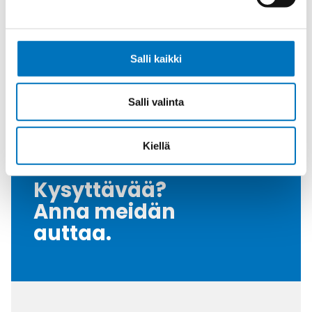
Tiiviste
FKM
Kiristysmomentti [Nm]
10
Salli kaikki
Nema Luokka
4 / 4X / 6
Vedonpoisto-osa
PVDF
Salli valinta
Myyntierä
25
Kiellä
Kysyttävää?
Anna meidän
auttaa.