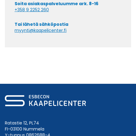
Soita asiakaspalveluumme ark. 8-16
+358 9 2252 260
Tai lähetä sähköpostia
myynti@kaapelicenter.fi
Ratastie 12, PL74
FI-03100 Nummela
Y-tunnus 0862688-4