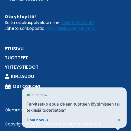
Ota yhteyttä!
Soita asiakaspalveluumme
+358 9 2252 260
Lähetä sähköpostia
myynti@kaapelicenter.fi
ETUSIVU
TUOTTEET
YHTEYSTIEDOT
KIRJAUDU
OSTOSKORI
Online now
Tarvitsetko apua oikean tuotteen löytämiseen tai
Olemme osa
Esbeconia
.
teknisiä tuotetietoja?
×
Chat now →
Copyright © 2023 Esbecon | All Rights Reserved