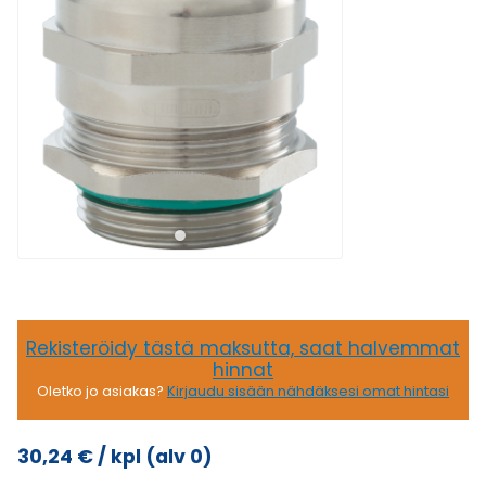
Rekisteröidy tästä maksutta, saat halvemmat
hinnat
Oletko jo asiakas?
Kirjaudu sisään nähdäksesi omat hintasi
30,24
€
/ kpl
(alv 0)