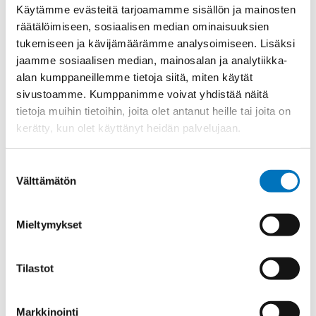
Materiaali
Niklattu messinki
Käytämme evästeitä tarjoamamme sisällön ja mainosten
räätälöimiseen, sosiaalisen median ominaisuuksien
Kierre
PG.-long
tukemiseen ja kävijämäärämme analysoimiseen. Lisäksi
Ulkokierre Ag
PG 21
jaamme sosiaalisen median, mainosalan ja analytiikka-
Normen
RoHS
alan kumppaneillemme tietoja siitä, miten käytät
sivustoamme. Kumppanimme voivat yhdistää näitä
Min [C]
-35
tietoja muihin tietoihin, joita olet antanut heille tai joita on
Max [C]
150
kerätty, kun olet käyttänyt heidän palvelujaan.
Käyttölämpötila
'-35°C to +150°C
Suostumuksen
O-Rengas
FKM
Välttämätön
valinta
Kotelointiluokka
IP 68 – 10 bar;IP 69 K
Avaimenkuva 1 [Mm]
30
Mieltymykset
Setrifikaatti Logot
UL;CSA;DNV-GL;NEMA;cUL
Halkasija Min.[Mm]
13
Tilastot
Kaapelille Mm
13 - 18 mm
Halkaisija Max. [Mm]
18
Markkinointi