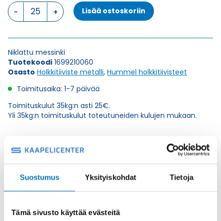
HSK-
Lisää ostoskoriin
M-
PVDF
PG
21
Niklattu messinki
HOLKKITIIVISTE
Tuotekoodi
1699210060
määrä
Osasto
Holkkitiiviste metalli
,
Hummel holkkitiivisteet
Toimitusaika: 1-7 päivää
Toimituskulut 35kg:n asti 25€.
Yli 35kg:n toimituskulut toteutuneiden kulujen mukaan.
Valmistaja
Hummel Ag
Korkeus H
24
Kierteen Pituus Gl
12
Suostumus
Yksityiskohdat
Tietoja
Tuotenimi/Malli
HSK-M-PVDF
Etim 7
EC000441
Tämä sivusto käyttää evästeitä