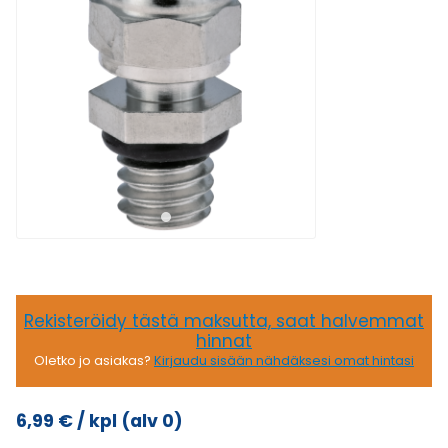
Rekisteröidy tästä maksutta, saat halvemmat
hinnat
Oletko jo asiakas?
Kirjaudu sisään nähdäksesi omat hintasi
6,99
€
/ kpl
(alv 0)