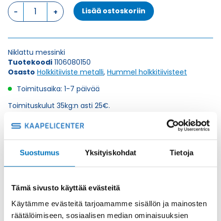
HSK-
Lisää ostoskoriin
MINI-
M
M8X1,25
HOLKKITIIVISTE
Niklattu messinki
määrä
Tuotekoodi
1106080150
Osasto
Holkkitiiviste metalli
,
Hummel holkkitiivisteet
Toimitusaika: 1-7 päivää
Toimituskulut 35kg:n asti 25€.
Yli 35kg:n toimituskulut toteutuneiden kulujen mukaan.
Valmistaja
Hummel Ag
Suostumus
Yksityiskohdat
Tietoja
Korkeus H
13
Kierteen Pituus Gl
6
Tämä sivusto käyttää evästeitä
Tuotenimi/Malli
HSK-MINI
Käytämme evästeitä tarjoamamme sisällön ja mainosten
Etim 7
EC000441
räätälöimiseen, sosiaalisen median ominaisuuksien