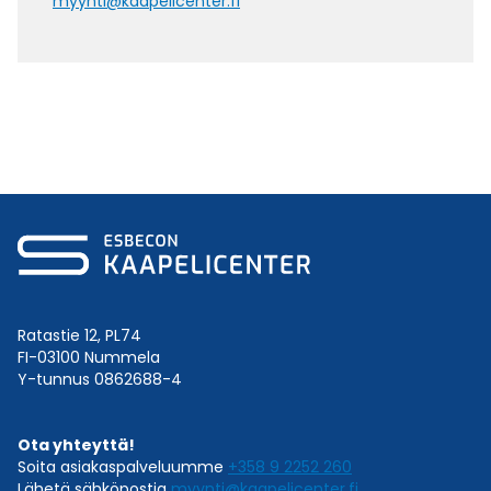
myynti@kaapelicenter.fi
Ratastie 12, PL74
FI-03100 Nummela
Y-tunnus 0862688-4
Ota yhteyttä!
Soita asiakaspalveluumme
+358 9 2252 260
Lähetä sähköpostia
myynti@kaapelicenter.fi