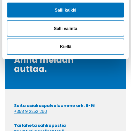
Kiristysmomentti [Nm]
2
Salli kaikki
Myyntierä
1
Salli valinta
Kiellä
Kysyttävää?
Anna meidän
auttaa.
Soita asiakaspalveluumme ark. 8-16
+358 9 2252 260
Tai lähetä sähköpostia