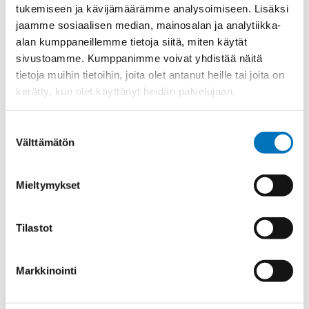
Materiaali
Niklattu messinki
tukemiseen ja kävijämäärämme analysoimiseen. Lisäksi
jaamme sosiaalisen median, mainosalan ja analytiikka-
Kierre
Metr.
alan kumppaneillemme tietoja siitä, miten käytät
Ulkokierre Ag
M 8 x 1,25
sivustoamme. Kumppanimme voivat yhdistää näitä
Normen
RoHS;M
tietoja muihin tietoihin, joita olet antanut heille tai joita on
kerätty, kun olet käyttänyt heidän palvelujaan.
Min [C]
-20
Max [C]
100
Suostumuksen
Välttämätön
Käyttölämpötila
'-20°C to +100°C
valinta
O-Rengas
NBR
Mieltymykset
Kotelointiluokka
IP 68
Avaimenkuva 1 [Mm]
11
Tilastot
Halkasija Min.[Mm]
3
Kaapelille Mm
3 - 5 mm
Markkinointi
Halkaisija Max. [Mm]
5
Tiiviste
TPE