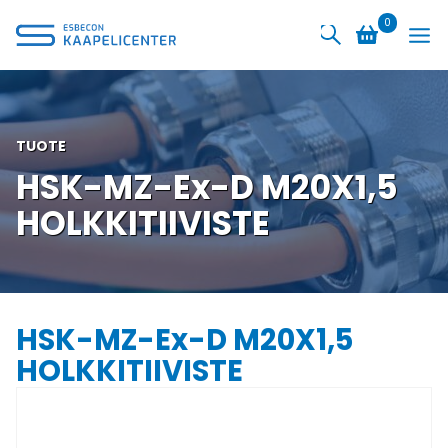
Siirry
0
sisältöön
TUOTE
HSK-MZ-Ex-D M20X1,5
HOLKKITIIVISTE
HSK-MZ-Ex-D M20X1,5
HOLKKITIIVISTE