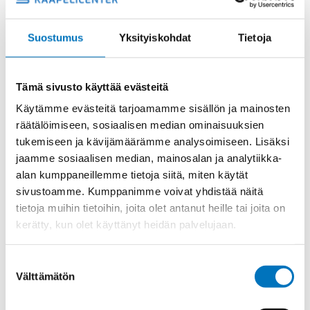
hinnat
Oletko jo asiakas?
Kirjaudu sisään nähdäksesi omat hintasi
Suostumus
Yksityiskohdat
Tietoja
51,01
€
/ kpl
(alv 0)
Tämä sivusto käyttää evästeitä
HSK-
Lisää ostoskoriin
MZ-
Käytämme evästeitä tarjoamamme sisällön ja mainosten
Ex-
räätälöimiseen, sosiaalisen median ominaisuuksien
D
tukemiseen ja kävijämäärämme analysoimiseen. Lisäksi
M20X1,5
HOLKKITIIVISTE
jaamme sosiaalisen median, mainosalan ja analytiikka-
Tuotekoodi
1628200050
määrä
alan kumppaneillemme tietoja siitä, miten käytät
Osasto
Holkkitiiviste Ex e metalli
,
Hummel holkkitiivisteet
sivustoamme. Kumppanimme voivat yhdistää näitä
Toimitusaika: 1-7 päivää
tietoja muihin tietoihin, joita olet antanut heille tai joita on
kerätty, kun olet käyttänyt heidän palvelujaan.
Toimituskulut 35kg:n asti 25€.
Yli 35kg:n toimituskulut toteutuneiden kulujen mukaan.
Suostumuksen
Välttämätön
valinta
Valmistaja
Hummel Ag
Myyntierä
25