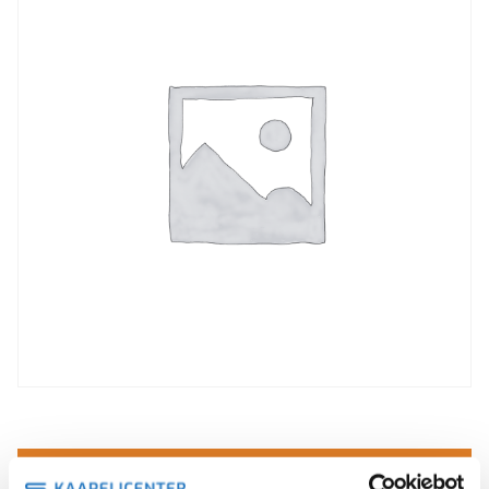
Rekisteröidy tästä maksutta, saat halvemmat