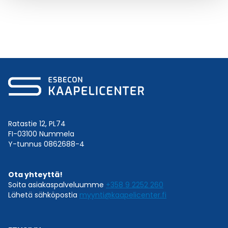
Ratastie 12, PL74
FI-03100 Nummela
Y-tunnus 0862688-4
Ota yhteyttä!
Soita asiakaspalveluumme
+358 9 2252 260
Lähetä sähköpostia
myynti@kaapelicenter.fi