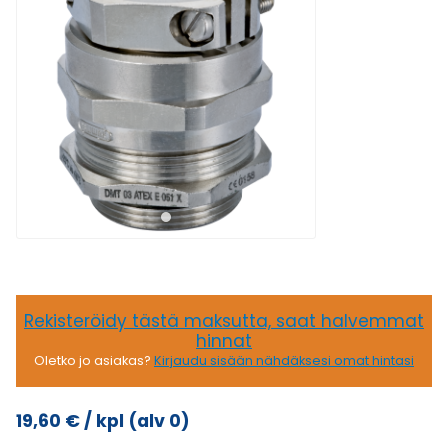
Rekisteröidy tästä maksutta, saat halvemmat
hinnat
Oletko jo asiakas?
Kirjaudu sisään nähdäksesi omat hintasi
19,60
€
/ kpl
(alv 0)