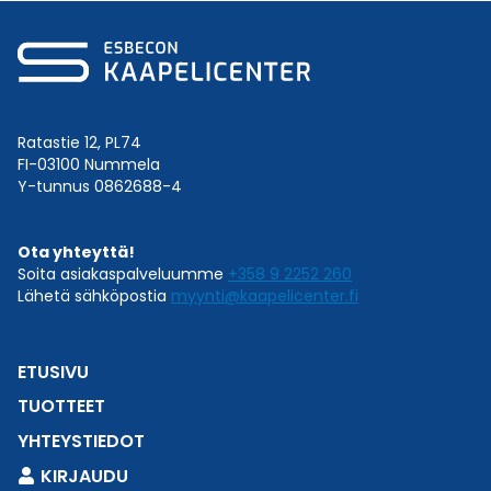
Ratastie 12, PL74
FI-03100 Nummela
Y-tunnus 0862688-4
Ota yhteyttä!
Soita asiakaspalveluumme
+358 9 2252 260
Lähetä sähköpostia
myynti@kaapelicenter.fi
ETUSIVU
TUOTTEET
YHTEYSTIEDOT
KIRJAUDU