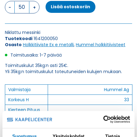
HSK-
Lisää ostoskoriin
MZ-
Ex
M
20
Niklattu messinki
x
Tuotekoodi
1641200050
1,5
Osasto
Holkkitiiviste Ex e metalli
,
Hummel holkkitiivisteet
HOLKKITIIVISTE
määrä
Toimitusaika: 1-7 päivää
Toimituskulut 35kg:n asti 25€.
Yli 35kg:n toimituskulut toteutuneiden kulujen mukaan.
Valmistaja
Hummel Ag
Korkeus H
33
Kierteen Pituus
6
Gl
Tuotenimi/Malli
HSK-MZ-Ex
Etim 7
EC000441
Suostumus
Yksityiskohdat
Tietoja