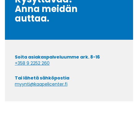
Anna meidän
auttaa.
Soita asiakaspalveluumme ark. 8-16
+358 9 2252 260
Tai lähetä sähköpostia
myynti@kaapelicenter.fi