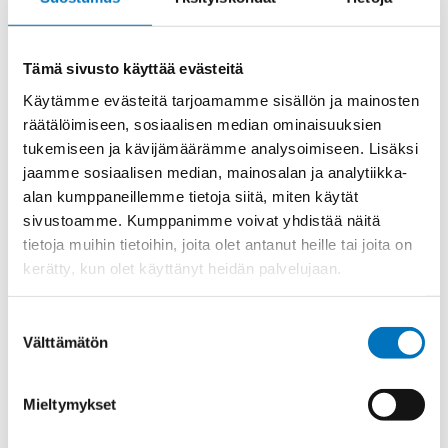
Materiaali
Niklattu messinki
Kierre
Metr.
Tämä sivusto käyttää evästeitä
Ulkokierre Ag
M 20 x 1,5
Käytämme evästeitä tarjoamamme sisällön ja mainosten
räätälöimiseen, sosiaalisen median ominaisuuksien
Normen
RoHS;M
tukemiseen ja kävijämäärämme analysoimiseen. Lisäksi
Min [C]
-60
jaamme sosiaalisen median, mainosalan ja analytiikka-
Max [C]
95
alan kumppaneillemme tietoja siitä, miten käytät
sivustoamme. Kumppanimme voivat yhdistää näitä
Käyttölämpötila
'-60°C to +95°C
tietoja muihin tietoihin, joita olet antanut heille tai joita on
O-Rengas
NBR
kerätty, kun olet käyttänyt heidän palvelujaan.
Kotelointiluokka
IP 68 – 10 bar;IP 69 K
Suostumuksen
Avaimenkuva 1
22
Välttämätön
[Mm]
valinta
Ex-suojaus Taso
II 1D Ex ta IIIC Da;II 2G Ex eb IIC Gb
Mieltymykset
Setrifikaatti
ATEX;EAC;UR;INMETRO;IECEx;CSA;DNV-
Logot
GL;CE;cUR;NEMA