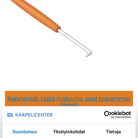
Rekisteröidy tästä maksutta, saat halvemmat
hinnat
Oletko jo asiakas?
Kirjaudu sisään nähdäksesi omat hintasi
17,54
€
/ kpl
(alv 0)
Suostumus
Yksityiskohdat
Tietoja