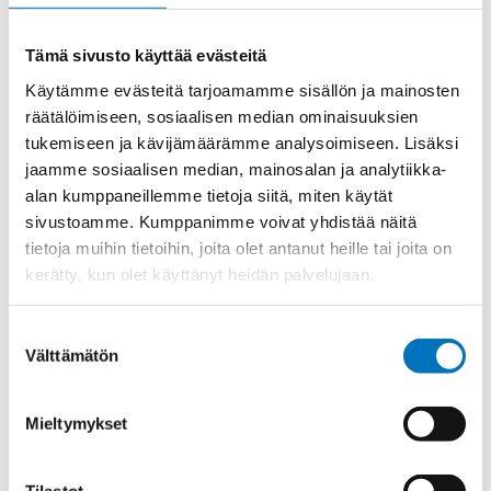
IRROITUSTYÖKALU
Lisää ostoskoriin
IRROITUSTYÖKALU
Tämä sivusto käyttää evästeitä
määrä
Käytämme evästeitä tarjoamamme sisällön ja mainosten
räätälöimiseen, sosiaalisen median ominaisuuksien
Tuotekoodi
CSHES
tukemiseen ja kävijämäärämme analysoimiseen. Lisäksi
Osasto
ILME -moninapaliittimet
,
ILME -tarvikkeet
,
Työkalut
jaamme sosiaalisen median, mainosalan ja analytiikka-
alan kumppaneillemme tietoja siitä, miten käytät
Toimitusaika: 1-7 päivää
sivustoamme. Kumppanimme voivat yhdistää näitä
Toimituskulut 35kg:n asti 25€.
tietoja muihin tietoihin, joita olet antanut heille tai joita on
Yli 35kg:n toimituskulut toteutuneiden kulujen mukaan.
kerätty, kun olet käyttänyt heidän palvelujaan.
Valmistaja
ILME S.p.A
Suostumuksen
Välttämätön
valinta
Mieltymykset
Kysyttävää?
Anna meidän