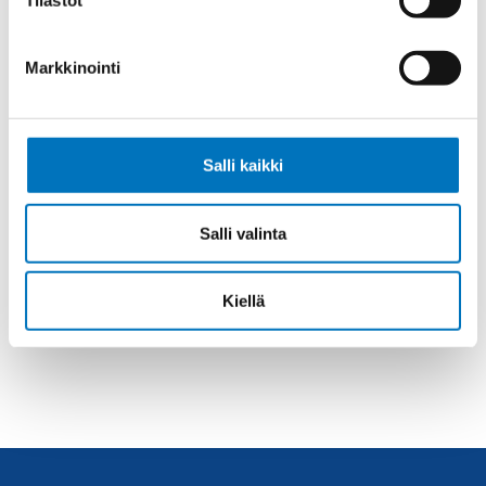
Tilastot
auttaa.
Markkinointi
Soita asiakaspalveluumme ark. 8-16
Salli kaikki
+358 9 2252 260
Salli valinta
Tai lähetä sähköpostia
myynti@kaapelicenter.fi
Kiellä