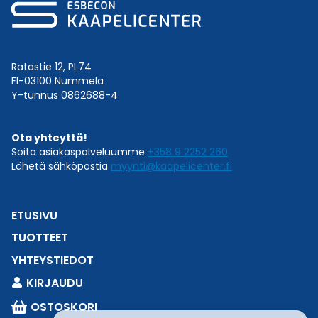
Ratastie 12, PL74
FI-03100 Nummela
Y-tunnus 0862688-4
Ota yhteyttä!
Soita asiakaspalveluumme
+358 9 2252 260
Lähetä sähköpostia
myynti@kaapelicenter.fi
ETUSIVU
TUOTTEET
YHTEYSTIEDOT
KIRJAUDU
OSTOSKORI