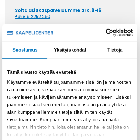
Soita asiakaspalveluumme ark. 8-16
+358 9 2252 260
Tai lähetä sähköpostia
myynti@kaapelicenter.fi
Suostumus
Yksityiskohdat
Tietoja
Tämä sivusto käyttää evästeitä
Saman kaapelin eri versiot
Käytämme evästeitä tarjoamamme sisällön ja mainosten
Johdin MULTINORM X07V2-K
räätälöimiseen, sosiaalisen median ominaisuuksien
SININEN 1X16 (AWG6)
tukemiseen ja kävijämäärämme analysoimiseen. Lisäksi
jaamme sosiaalisen median, mainosalan ja analytiikka-
alan kumppaneillemme tietoja siitä, miten käytät
sivustoamme. Kumppanimme voivat yhdistää näitä
tietoja muihin tietoihin, joita olet antanut heille tai joita on
kerätty, kun olet käyttänyt heidän palvelujaan.
Johdin MULTINORM X07V2-K