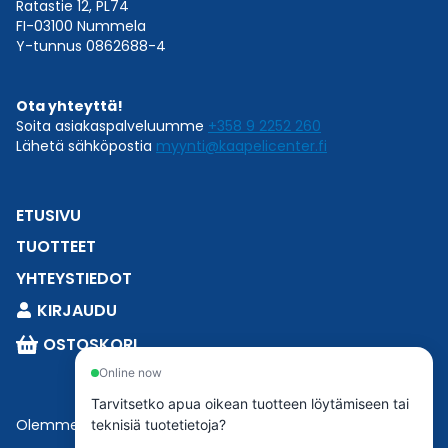
Ratastie 12, PL74
FI-03100 Nummela
Y-tunnus 0862688-4
Ota yhteyttä!
Soita asiakaspalveluumme
+358 9 2252 260
Lähetä sähköpostia
myynti@kaapelicenter.fi
ETUSIVU
TUOTTEET
YHTEYSTIEDOT
KIRJAUDU
OSTOSKORI
Online now
Tarvitsetko apua oikean tuotteen löytämiseen tai
Olemme osa
Esbeconia
.
teknisiä tuotetietoja?