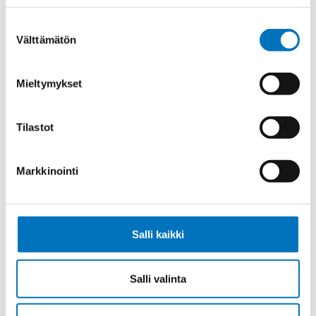
TUMMANSININEN 1X16 (AWG6)
Suostumuksen
Välttämätön
valinta
Mieltymykset
Johdin MULTINORM X07V2-K KEVI
1X16 (AWG6)
Tilastot
Markkinointi
Johdin MULTINORM X07V2-K
MUSTA 1X16 (AWG6)
Salli kaikki
Salli valinta
Johdin MULTINORM X07V2-K KEVI