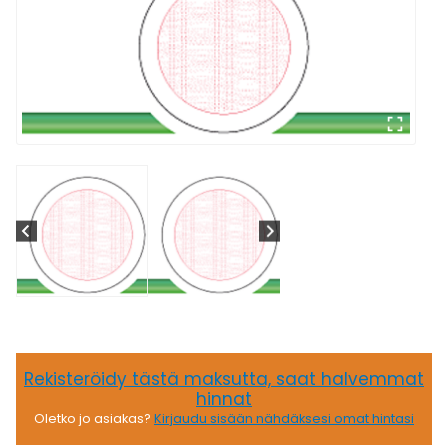
Rekisteröidy tästä maksutta, saat halvemmat
hinnat
Oletko jo asiakas?
Kirjaudu sisään nähdäksesi omat hintasi