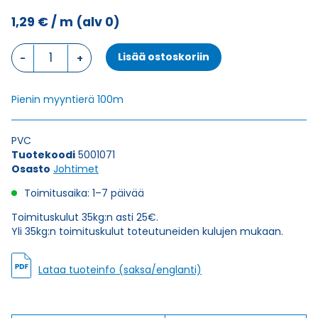
1,29
€
/ m
(alv 0)
Johdin
Lisää ostoskoriin
MULTINORM
H05V2-
K
Pienin myyntierä 100m
KEVI
1X0,75
(AWG20)
PVC
määrä
Tuotekoodi
5001071
Osasto
Johtimet
Toimitusaika: 1–7 päivää
Toimituskulut 35kg:n asti 25€.
Yli 35kg:n toimituskulut toteutuneiden kulujen mukaan.
Lataa tuoteinfo (saksa/englanti)