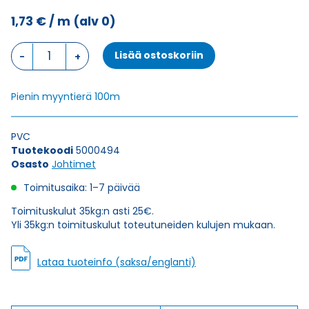
1,73
€
/ m
(alv 0)
Johdin
Lisää ostoskoriin
MULTINORM
H05V2-
K
Pienin myyntierä 100m
VIOLETTI
1X0,75
(AWG20)
PVC
määrä
Tuotekoodi
5000494
Osasto
Johtimet
Toimitusaika: 1–7 päivää
Toimituskulut 35kg:n asti 25€.
Yli 35kg:n toimituskulut toteutuneiden kulujen mukaan.
Lataa tuoteinfo (saksa/englanti)