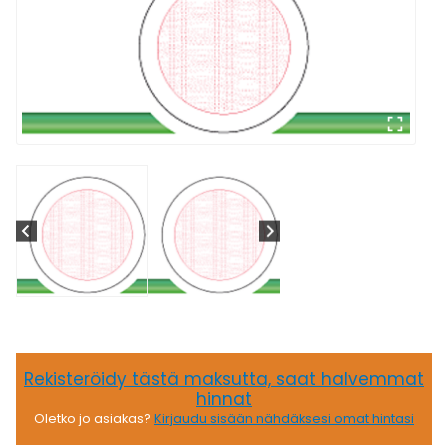
Rekisteröidy tästä maksutta, saat halvemmat
hinnat
Oletko jo asiakas?
Kirjaudu sisään nähdäksesi omat hintasi