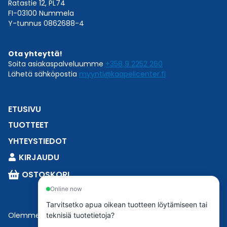
Ratastie 12, PL74
FI-03100 Nummela
Y-tunnus 0862688-4
Ota yhteyttä!
Soita asiakaspalveluumme
+358 9 2252 260
Lähetä sähköpostia
myynti@kaapelicenter.fi
ETUSIVU
TUOTTEET
YHTEYSTIEDOT
KIRJAUDU
OSTOSKORI
Online now
Tarvitsetko apua oikean tuotteen löytämiseen tai
Olemme osa
Esbeconia
.
teknisiä tuotetietoja?