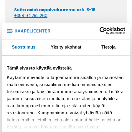
Soita asiakaspalveluumme ark. 8-16
+358 9 2252 260
Tai lähetä sähköpostia
myynti@kaapelicenter.fi
Suostumus
Yksityiskohdat
Tietoja
Tämä sivusto käyttää evästeitä
Saman kaapelin eri versiot
Käytämme evästeitä tarjoamamme sisällön ja mainosten
Johdin MULTINORM X07V2-K KEVI
räätälöimiseen, sosiaalisen median ominaisuuksien
1X16 (AWG6)
tukemiseen ja kävijämäärämme analysoimiseen. Lisäksi
jaamme sosiaalisen median, mainosalan ja analytiikka-
alan kumppaneillemme tietoja siitä, miten käytät
sivustoamme. Kumppanimme voivat yhdistää näitä
tietoja muihin tietoihin, joita olet antanut heille tai joita on
kerätty, kun olet käyttänyt heidän palvelujaan.
Johdin MULTINORM X07V2-K