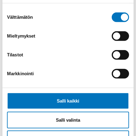
MUSTA 1X16 (AWG6)
Suostumuksen
Välttämätön
valinta
Mieltymykset
Johdin MULTINORM X07V2-K KEVI
1X50 (AWG1)
Tilastot
Markkinointi
Johdin MULTINORM X07V2-K
MUSTA 1X50 (AWG1)
Salli kaikki
Salli valinta
Johdin MULTINORM X07V2-K