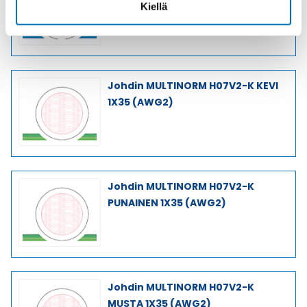
MUSTA 1X70 (AWG00)
Kiellä
Johdin MULTINORM H07V2-K KEVI
1X35 (AWG2)
Johdin MULTINORM H07V2-K
PUNAINEN 1X35 (AWG2)
Johdin MULTINORM H07V2-K
MUSTA 1X35 (AWG2)