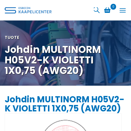
Siirry
0
sisältöön
TUOTE
Johdin MULTINORM
H05V2-K VIOLETTI
1X0,75 (AWG20)
Johdin MULTINORM H05V2-
K VIOLETTI 1X0,75 (AWG20)