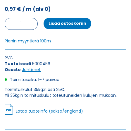
0,97
€
/ m
(alv 0)
Johdin
Lisää ostoskoriin
MULTINORM
H07V2-
K
Pienin myyntierä 100m
VIOLETTI
1X1,5
(AWG16)
PVC
määrä
Tuotekoodi
5000456
Osasto
Johtimet
Toimitusaika: 1–7 päivää
Toimituskulut 35kg:n asti 25€.
Yli 35kg:n toimituskulut toteutuneiden kulujen mukaan.
Lataa tuoteinfo (saksa/englanti)