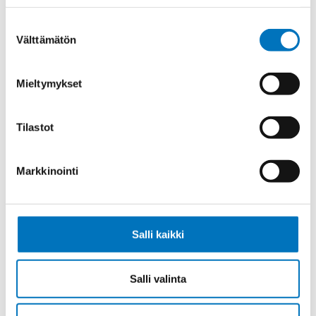
PUNAINEN 1X35 (AWG2)
Suostumuksen
Välttämätön
valinta
Mieltymykset
Johdin MULTINORM H07V2-K
MUSTA 1X35 (AWG2)
Tilastot
Markkinointi
Johdin MULTINORM X07V2-K
VALKOINEN/SININEN 1X4 (AWG12)
Salli kaikki
Salli valinta
Johdin MULTINORM X07V2-K