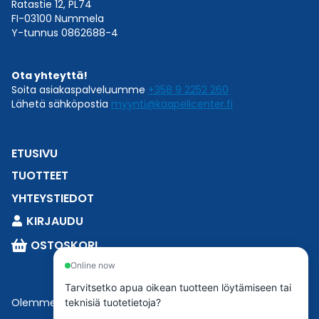
Ratastie 12, PL74
FI-03100 Nummela
Y-tunnus 0862688-4
Ota yhteyttä!
Soita asiakaspalveluumme
+358 9 2252 260
Lähetä sähköpostia
myynti@kaapelicenter.fi
ETUSIVU
TUOTTEET
YHTEYSTIEDOT
KIRJAUDU
OSTOSKORI
Online now
Tarvitsetko apua oikean tuotteen löytämiseen tai
Olemme osa
Esbeconia
.
teknisiä tuotetietoja?