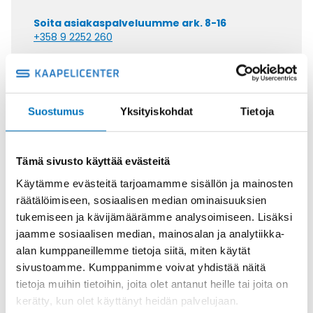
Soita asiakaspalveluumme ark. 8-16
+358 9 2252 260
Tai lähetä sähköpostia
myynti@kaapelicenter.fi
Suostumus
Yksityiskohdat
Tietoja
Tämä sivusto käyttää evästeitä
Saman kaapelin eri versiot
Käytämme evästeitä tarjoamamme sisällön ja mainosten
Johdin MULTINORM H07V2-K KEVI
räätälöimiseen, sosiaalisen median ominaisuuksien
1X35 (AWG2)
tukemiseen ja kävijämäärämme analysoimiseen. Lisäksi
jaamme sosiaalisen median, mainosalan ja analytiikka-
alan kumppaneillemme tietoja siitä, miten käytät
sivustoamme. Kumppanimme voivat yhdistää näitä
tietoja muihin tietoihin, joita olet antanut heille tai joita on
kerätty, kun olet käyttänyt heidän palvelujaan.
Johdin MULTINORM H07V2-K