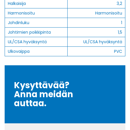
Halkaisija
3,2
Harmonisoitu
Harmonisoitu
Johdinluku
1
Johtimien poikkipinta
1,5
UL/CSA hyväksyntä
UL/CSA hyväksyntä
Ulkovaippa
PVC
Kysyttävää?
Anna meidän
auttaa.