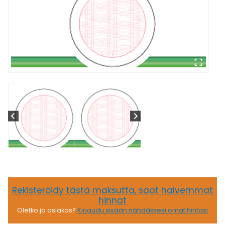
Rekisteröidy tästä maksutta, saat halvemmat
hinnat
Oletko jo asiakas?
Kirjaudu sisään nähdäksesi omat hintasi