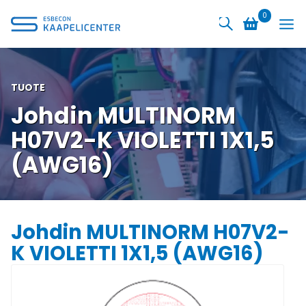
Siirry
0
sisältöön
TUOTE
Johdin MULTINORM
H07V2-K VIOLETTI 1X1,5
(AWG16)
Johdin MULTINORM H07V2-
K VIOLETTI 1X1,5 (AWG16)